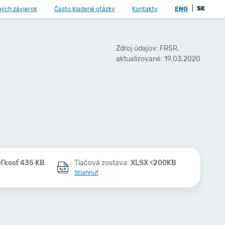
|
SK
ných závierok
Často kladené otázky
Kontakty
ENG
Zdroj údajov: FRSR,
aktualizované: 19.03.2020
eľkosť 435 KB
Tlačová zostava:
XLSX <200KB
Stiahnuť