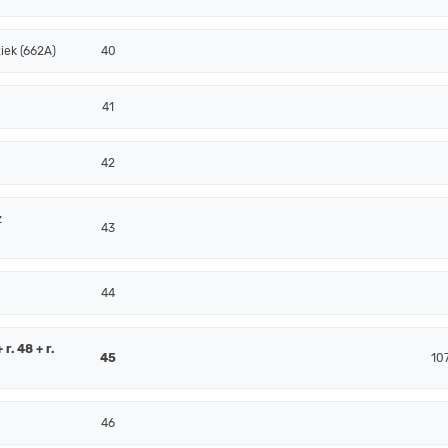
iek (662A)
40
41
42
z
43
44
r. 48 + r.
45
10
46