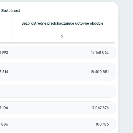
Skutočnosť
Bezprostredne predchádzajúce účtovné obdobie
2
4 992
17 168 062
5 514
18 400 851
5 106
17 067 876
9 886
100 186