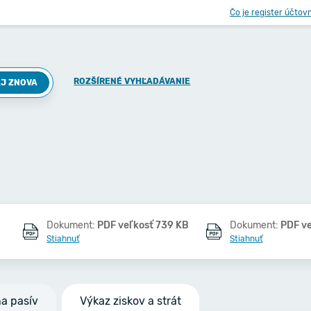
Čo je register účtov
ROZŠÍRENÉ VYHĽADÁVANIE
J ZNOVA
Dokument:
PDF veľkosť 739 KB
Dokument:
PDF v
Stiahnuť
Stiahnuť
na pasív
Výkaz ziskov a strát