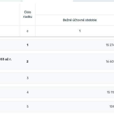
Číslo
riadku
Bežné účtovné obdobie
c
1
1
15 27
03 až r.
2
16 60
3
4
15 11
5
15