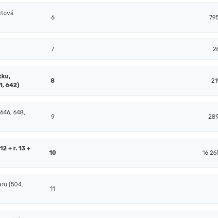
čtová
6
79
7
2
tku,
8
21
1, 642)
 646, 648,
9
28
2 + r. 13 +
10
16 26
ru (504,
11