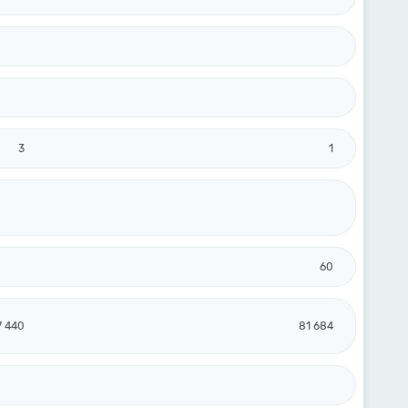
3
1
60
7 440
81 684