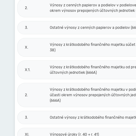
Výnosy z cenných papierov a podielov v podielove
2.
okrem výnosov prepojených účtovných jednotiek 
3.
Ostatné výnosy z cenných papierov a podielov (6
Výnosy z krátkodobého finančného majetku súčet (r
X.
38)
Výnosy z krátkodobého finančného majetku od pr
X.1.
účtovných jednotiek (666A)
Výnosy z krátkodobého finančného majetku v podi
2.
účasti okrem výnosov prepojených účtovných jed
(666A)
3.
Ostatné výnosy z krátkodobého finančného majet
XI.
Výnosové úroky (r. 40 + r. 41)