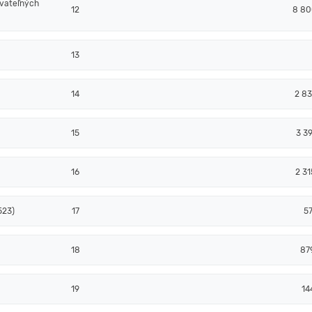
ovateľných
12
8 80
13
14
2 83
15
3 39
16
2 31
523)
17
5
18
87
19
14