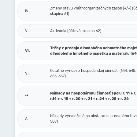
Zmeny stavu vnútroorganizačných zásob (+/-) (ú
IV.
skupina 61)
V.
Aktivácia (účtová skupina 62)
Tržby z predaja dlhodobého nehmotného maje
VI.
dlhodobého hmotného majetku a materiálu (64
Ostatné výnosy z hospodárskej činnosti (644, 645,
VII.
655, 657)
Náklady na hospodársku činnosť spolu r. 11 + r. 1
**
r.14 + r. 15 + r. 20 + r. 21 + r. 24 + r. 25 + r. 26
Náklady vynaložené na obstaranie predaného tova
A.
507)