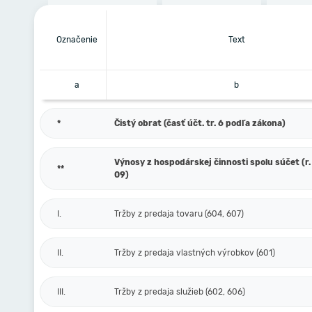
Označenie
Text
a
b
*
Čistý obrat (časť účt. tr. 6 podľa zákona)
Výnosy z hospodárskej činnosti spolu súčet (r. 
**
09)
I.
Tržby z predaja tovaru (604, 607)
II.
Tržby z predaja vlastných výrobkov (601)
III.
Tržby z predaja služieb (602, 606)