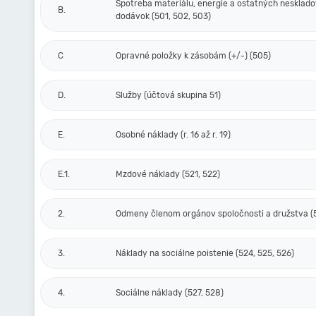
Spotreba materiálu, energie a ostatných nesklad
B.
dodávok (501, 502, 503)
C
Opravné položky k zásobám (+/-) (505)
D.
Služby (účtová skupina 51)
E.
Osobné náklady (r. 16 až r. 19)
E.1.
Mzdové náklady (521, 522)
2.
Odmeny členom orgánov spoločnosti a družstva (
3.
Náklady na sociálne poistenie (524, 525, 526)
4.
Sociálne náklady (527, 528)