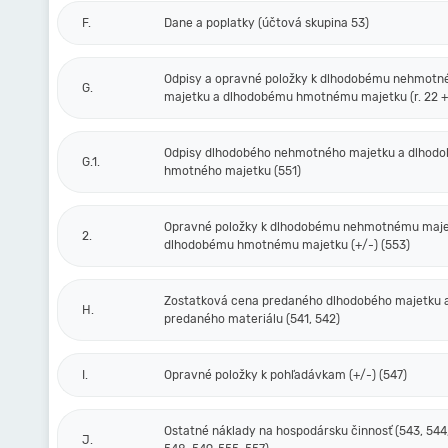
F.
Dane a poplatky (účtová skupina 53)
Odpisy a opravné položky k dlhodobému nehmot
G.
majetku a dlhodobému hmotnému majetku (r. 22 + 
Odpisy dlhodobého nehmotného majetku a dlhod
G.1.
hmotného majetku (551)
Opravné položky k dlhodobému nehmotnému maje
2.
dlhodobému hmotnému majetku (+/-) (553)
Zostatková cena predaného dlhodobého majetku 
H.
predaného materiálu (541, 542)
I.
Opravné položky k pohľadávkam (+/-) (547)
Ostatné náklady na hospodársku činnosť (543, 544,
J.