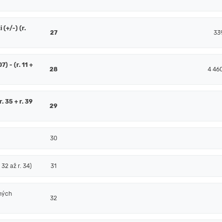
(+/-) (r.
27
33
7) - (r. 11 +
28
4 46
. 35 + r. 39
29
30
32 až r. 34)
31
ných
32