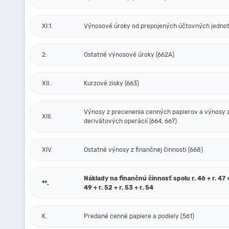
XI.1.
Výnosové úroky od prepojených účtovných jednot
2.
Ostatné výnosové úroky (662A)
XII.
Kurzové zisky (663)
Výnosy z precenenia cenných papierov a výnosy 
XIII.
derivátových operácií (664, 667)
XIV.
Ostatné výnosy z finančnej činnosti (668)
Náklady na finančnú činnosť spolu r. 46 + r. 47 + 
**.
49 + r. 52 + r. 53 + r. 54
K.
Predané cenné papiere a podiely (561)