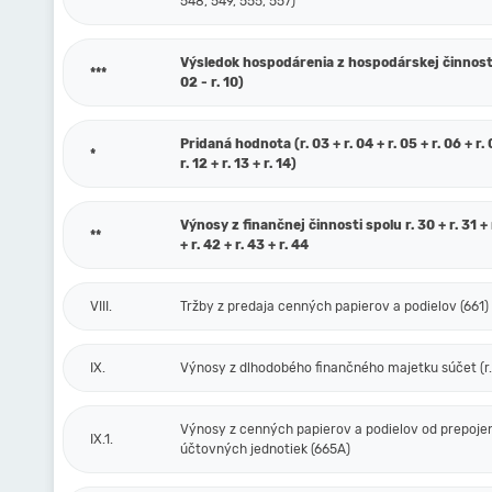
548, 549, 555, 557)
Výsledok hospodárenia z hospodárskej činnosti 
***
02 - r. 10)
Pridaná hodnota (r. 03 + r. 04 + r. 05 + r. 06 + r. 0
*
r. 12 + r. 13 + r. 14)
Výnosy z finančnej činnosti spolu r. 30 + r. 31 + r
**
+ r. 42 + r. 43 + r. 44
VIII.
Tržby z predaja cenných papierov a podielov (661)
IX.
Výnosy z dlhodobého finančného majetku súčet (r. 
Výnosy z cenných papierov a podielov od prepoje
IX.1.
účtovných jednotiek (665A)