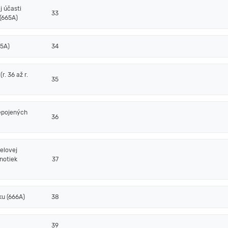
j účasti
33
(665A)
65A)
34
. 36 až r.
35
epojených
36
elovej
notiek
37
ku (666A)
38
39