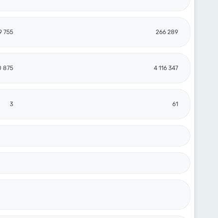
9 755
266 289
0 875
4 116 347
3
61