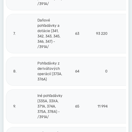
/391A/
Daňové
pohľadávky a
dotácie (341,
7.
63
93 220
0
342, 343, 345,
346, 347) -
/391A/
Pohľadávky z
derivátových
8.
64
0
0
operácií (373A,
376A)
Iné pohľadávky
(335A, 33XA,
9.
371A, 374A,
65
11 994
0
375A, 378A) -
/391A/