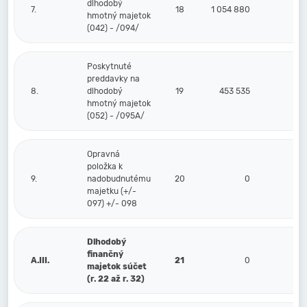
dlhodobý
7.
18
1 054 880
0
hmotný majetok
(042) - /094/
Poskytnuté
preddavky na
8.
dlhodobý
19
453 535
0
hmotný majetok
(052) - /095A/
Opravná
položka k
9.
nadobudnutému
20
0
0
majetku (+/-
097) +/- 098
Dlhodobý
finančný
A.III.
21
0
0
majetok súčet
(r. 22 až r. 32)