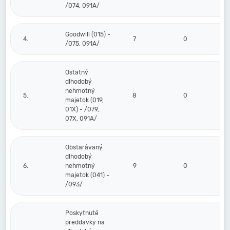
/074, 091A/
Goodwill (015) -
4.
7
0
0
/075, 091A/
Ostatný
dlhodobý
nehmotný
5.
8
0
0
majetok (019,
01X) - /079,
07X, 091A/
Obstarávaný
dlhodobý
6.
nehmotný
9
0
0
majetok (041) -
/093/
Poskytnuté
preddavky na