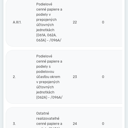
Podielové
cenné papiere a
podiely v
prepojených
A.III.1.
22
0
0
účtovných
jednotkách
(061A, 062A,
063A) - /096A/
Podielové
cenné papiere a
podiely s
podielovou
2.
účasťou okrem
23
0
0
v prepojených
účtovných
jednotkách
(062A) - /096A/
Ostatné
realizovateľné
3.
cenné papiere a
24
0
0