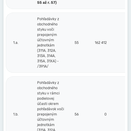
55 až r. 57)
Pohľadávky z
obchodného
styku voči
prepojeným
účtovným
1.a.
55
162 412
0
jednotkám
(311A, 312A,
313A, 314A,
315A, 31XA) -
/391A/
Pohľadávky z
obchodného
styku v rámci
podielovej
účasti okrem
pohľadávok voči
1.b.
prepojeným
56
0
0
účtovným
jednotkám
(311A, 312A,