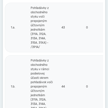
Pohľadávky z
obchodného
styku voči
prepojeným
účtovným
1.a.
43
0
0
jednotkám
(311A, 312A,
313A, 314A,
315A, 31XA) -
/391A/
Pohľadávky z
obchodného
styku v rámci
podielovej
účasti okrem
pohľadávok voči
1.b.
prepojeným
44
0
0
účtovným
jednotkám
(311A, 312A,
313A, 314A,