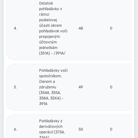
Ostatné
pohľadávky v
rámci
podielovej
účasti okrem
4.
48
0
0
pohľadávok voči
prepojeným
účtovným
jednotkám
(351A) - /391A/
Pohľadávky voči
spoločníkom,
členom a
5.
združeniu
49
0
0
(354A, 355A,
358A, 35XA) -
391A
Pohľadávky z
derivátových
6.
50
0
0
operácií (373A,
376A)