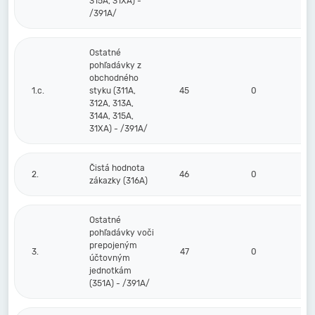
315A, 31XA) -
/391A/
Ostatné
pohľadávky z
obchodného
1.c.
styku (311A,
45
0
0
312A, 313A,
314A, 315A,
31XA) - /391A/
Čistá hodnota
2.
46
0
0
zákazky (316A)
Ostatné
pohľadávky voči
prepojeným
3.
47
0
0
účtovným
jednotkám
(351A) - /391A/