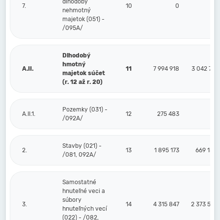
dlhodobý
7.
10
0
0
nehmotný
majetok (051) -
/095A/
Dlhodobý
hmotný
A.II.
11
7 994 918
3 042 751
majetok súčet
(r. 12 až r. 20)
Pozemky (031) -
A.II.1.
12
275 483
0
/092A/
Stavby (021) -
2.
13
1 895 173
669 188
/081, 092A/
Samostatné
hnuteľné veci a
súbory
3.
14
4 315 847
2 373 563
hnuteľných vecí
(022) - /082,