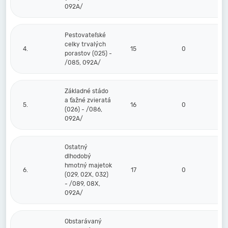
092A/
Pestovateľské
celky trvalých
4.
15
0
0
porastov (025) -
/085, 092A/
Základné stádo
a ťažné zvieratá
5.
16
0
0
(026) - /086,
092A/
Ostatný
dlhodobý
hmotný majetok
6.
17
0
0
(029, 02X, 032)
- /089, 08X,
092A/
Obstarávaný