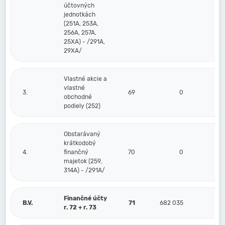
účtovných
jednotkách
(251A, 253A,
256A, 257A,
25XA) - /291A,
29XA/
Vlastné akcie a
vlastné
3.
69
0
0
obchodné
podiely (252)
Obstarávaný
krátkodobý
4.
finančný
70
0
0
majetok (259,
314A) - /291A/
Finančné účty
B.V.
71
682 035
0
r. 72 + r. 73