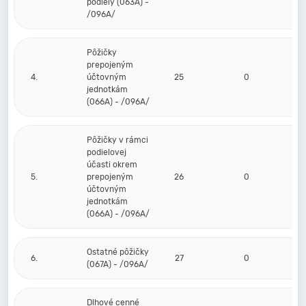
podiely (063A) -
/096A/
Pôžičky
prepojeným
4.
účtovným
25
0
0
jednotkám
(066A) - /096A/
Pôžičky v rámci
podielovej
účasti okrem
5.
prepojeným
26
0
0
účtovným
jednotkám
(066A) - /096A/
Ostatné pôžičky
6.
27
0
0
(067A) - /096A/
Dlhové cenné