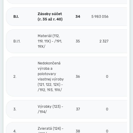
Zásoby súčet
B.I.
34
5 983 056
0
(r. 35 až r. 40)
Materiál (112,
B.I.1.
119, 11X) - /191,
35
2 327
0
19X/
Nedokončená
výroba a
polotovary
2.
36
0
0
vlastnej výroby
(121, 122, 12X) -
/192, 193, 19X/
Výrobky (123) -
3.
37
0
0
/194/
Zvieratá (124) -
4.
38
0
0