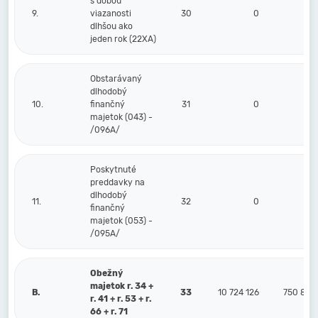
s dobou
9.
viazanosti
30
0
0
dlhšou ako
jeden rok (22XA)
Obstarávaný
dlhodobý
10.
finančný
31
0
0
majetok (043) -
/096A/
Poskytnuté
preddavky na
dlhodobý
11.
32
0
0
finančný
majetok (053) -
/095A/
Obežný
majetok r. 34 +
B.
33
10 724 126
750 821
r. 41 + r. 53 + r.
66 + r. 71