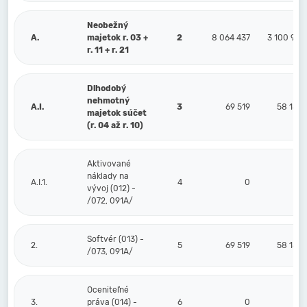
Neobežný
A.
majetok r. 03 +
2
8 064 437
3 100 931
r. 11 + r. 21
Dlhodobý
nehmotný
A.I.
3
69 519
58 180
majetok súčet
(r. 04 až r. 10)
Aktivované
náklady na
A.I.1.
4
0
0
vývoj (012) -
/072, 091A/
Softvér (013) -
2.
5
69 519
58 180
/073, 091A/
Oceniteľné
3.
práva (014) -
6
0
0