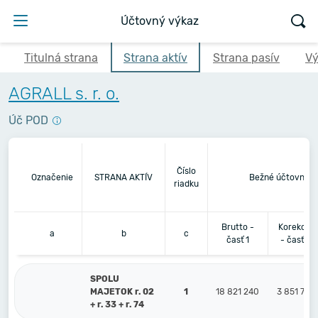
Účtovný výkaz
Titulná strana
Strana aktív
Strana pasív
Vý
AGRALL s. r. o.
Úč POD
Číslo
Označenie
STRANA AKTÍV
Bežné účtovné o
riadku
Brutto -
Korekcia
a
b
c
časť 1
- časť 2
SPOLU
MAJETOK r. 02
1
18 821 240
3 851 752
+ r. 33 + r. 74