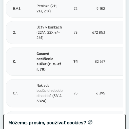
Peniaze (211,
B.V.1.
72
9 182
0
213, 21X)
Účty v bankách
2.
(221A, 22X +/-
73
672 853
0
261)
Časové
rozlíšenie
C.
74
32 677
0
súčet (r. 75 až
r. 78)
Náklady
budúcich období
C.1.
75
6 395
0
dlhodobé (381A,
382A)
Náklady
🍪
Môžeme, prosím, používať cookies?
budúcich období
2.
76
26 282
0
krátkodobé