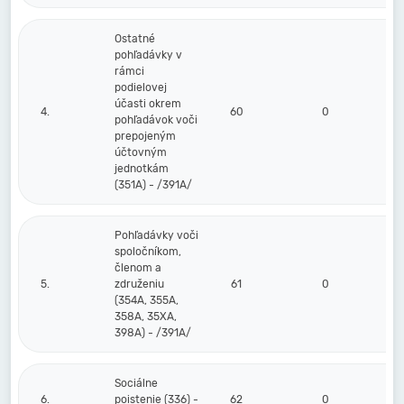
Ostatné
pohľadávky v
rámci
podielovej
účasti okrem
4.
60
0
0
pohľadávok voči
prepojeným
účtovným
jednotkám
(351A) - /391A/
Pohľadávky voči
spoločníkom,
členom a
5.
združeniu
61
0
0
(354A, 355A,
358A, 35XA,
398A) - /391A/
Sociálne
6.
poistenie (336) -
62
0
0