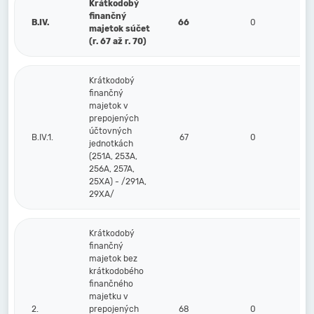
Krátkodobý
finančný
B.IV.
66
0
0
majetok súčet
(r. 67 až r. 70)
Krátkodobý
finančný
majetok v
prepojených
účtovných
B.IV.1.
67
0
0
jednotkách
(251A, 253A,
256A, 257A,
25XA) - /291A,
29XA/
Krátkodobý
finančný
majetok bez
krátkodobého
finančného
majetku v
2.
prepojených
68
0
0