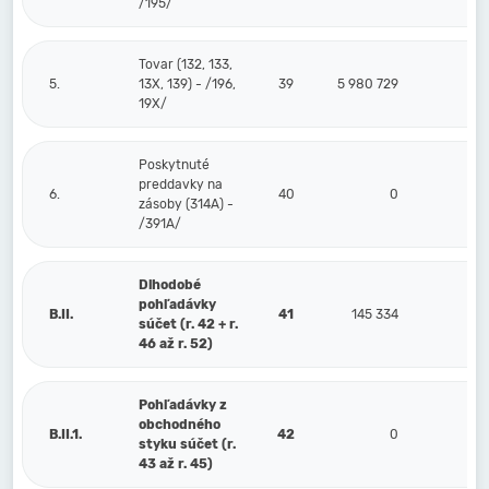
/195/
Tovar (132, 133,
5.
13X, 139) - /196,
39
5 980 729
0
19X/
Poskytnuté
preddavky na
6.
40
0
0
zásoby (314A) -
/391A/
Dlhodobé
pohľadávky
B.II.
41
145 334
0
súčet (r. 42 + r.
46 až r. 52)
Pohľadávky z
obchodného
B.II.1.
42
0
0
styku súčet (r.
43 až r. 45)