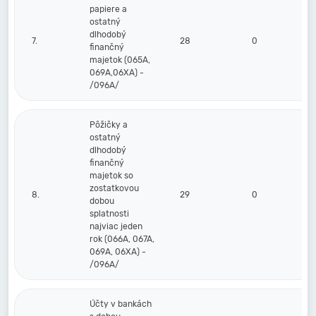
papiere a
ostatný
dlhodobý
7.
28
0
0
finančný
majetok (065A,
069A,06XA) -
/096A/
Pôžičky a
ostatný
dlhodobý
finančný
majetok so
zostatkovou
8.
29
0
0
dobou
splatnosti
najviac jeden
rok (066A, 067A,
069A, 06XA) -
/096A/
Účty v bankách