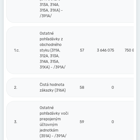
313A, 314A,
315A, 31XA) -
/391A/
Ostatné
pohľadávky z
obchodného
1.c.
styku (311A,
57
3 646 075
750 821
312A, 313A,
314A, 315A,
31XA) - /391A/
Čistá hodnota
2.
58
0
0
zákazky (316A)
Ostatné
pohľadávky voči
prepojeným
3.
59
0
0
účtovným
jednotkám
(351A) - /391A/