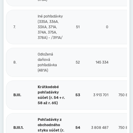
Iné pohľadávky
(335A, 336A,
7.
33XA, 371A,
51
0
0
374A, 375A,
378A) - /391A/
Odložená
daňová
8.
52
145 334
0
pohľadávka
(481A)
Krátkodobé
pohľadávky
B.III.
53
3 913 701
750 821
súčet (r. 54 + r.
58 až r. 65)
Pohľadávky z
obchodného
B.III.1.
54
3 808 487
750 821
styku súčet (r.