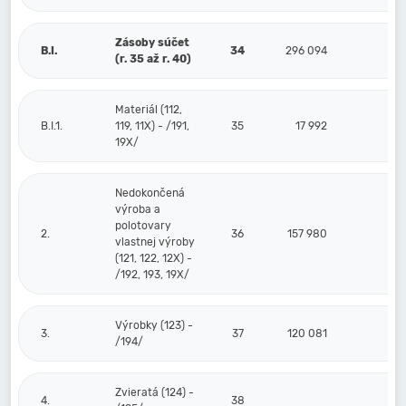
Zásoby súčet
B.I.
34
296 094
(r. 35 až r. 40)
Materiál (112,
B.I.1.
119, 11X) - /191,
35
17 992
19X/
Nedokončená
výroba a
polotovary
2.
36
157 980
vlastnej výroby
(121, 122, 12X) -
/192, 193, 19X/
Výrobky (123) -
3.
37
120 081
/194/
Zvieratá (124) -
4.
38