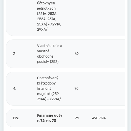
účtovných
jednotkách
(251A, 253A,
256A, 257A,
25XA) - /291A,
29XA/
Vlastné akcie a
vlastné
3.
69
obchodné
podiely (252)
Obstarávaný
krátkodobý
4.
finančný
70
majetok (259,
314A) - /291A/
Finančné účty
B.V.
71
490 594
r. 72 + r. 73