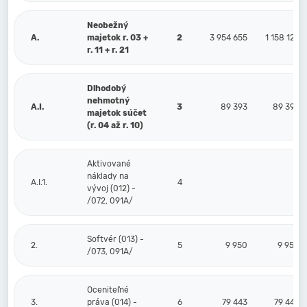
Neobežný
A.
majetok r. 03 +
2
3 954 655
1 158 124
r. 11 + r. 21
Dlhodobý
nehmotný
A.I.
3
89 393
89 393
majetok súčet
(r. 04 až r. 10)
Aktivované
náklady na
A.I.1.
4
vývoj (012) -
/072, 091A/
Softvér (013) -
2.
5
9 950
9 950
/073, 091A/
Oceniteľné
3.
práva (014) -
6
79 443
79 443