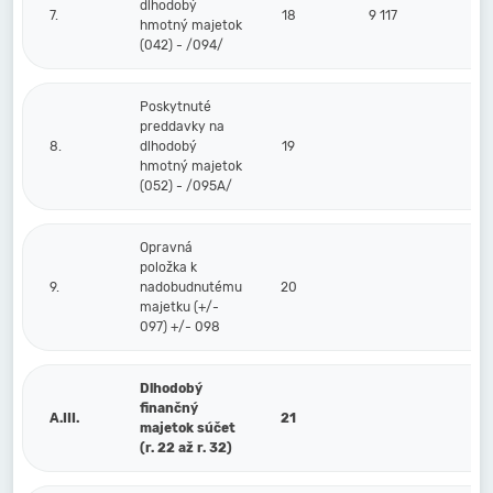
dlhodobý
7.
18
9 117
hmotný majetok
(042) - /094/
Poskytnuté
preddavky na
8.
dlhodobý
19
hmotný majetok
(052) - /095A/
Opravná
položka k
9.
nadobudnutému
20
majetku (+/-
097) +/- 098
Dlhodobý
finančný
A.III.
21
majetok súčet
(r. 22 až r. 32)