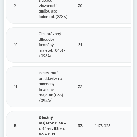
s dobou
9.
viazanosti
30
dlhšou ako
jeden rok (22XA)
Obstarávaný
dlhodobý
10.
finančný
31
majetok (043) -
/096A/
Poskytnuté
preddavky na
dlhodobý
11.
32
finančný
majetok (053) -
/095A/
Obežný
majetok r. 34 +
B.
33
1 175 025
r. 41 + r. 53 + r.
66 + r. 71