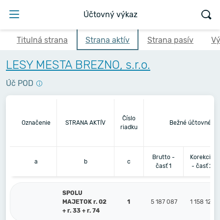
Účtovný výkaz
Titulná strana
Strana aktív
Strana pasív
Vý
LESY MESTA BREZNO, s.r.o.
Úč POD
Číslo
Označenie
STRANA AKTÍV
Bežné účtovné ob
riadku
Brutto -
Korekcia
a
b
c
časť 1
- časť 2
SPOLU
MAJETOK r. 02
1
5 187 087
1 158 124
+ r. 33 + r. 74