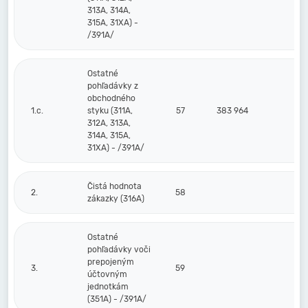
313A, 314A,
315A, 31XA) -
/391A/
Ostatné
pohľadávky z
obchodného
1.c.
styku (311A,
57
383 964
312A, 313A,
314A, 315A,
31XA) - /391A/
Čistá hodnota
2.
58
zákazky (316A)
Ostatné
pohľadávky voči
prepojeným
3.
59
účtovným
jednotkám
(351A) - /391A/