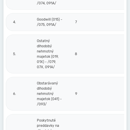
/074, 091A/
Goodwill (015) -
4.
7
/075, 091A/
Ostatný
dlhodobý
nehmotný
5.
8
majetok (019,
01X) - /079,
07X, 091A/
Obstarávaný
dlhodobý
6.
nehmotný
9
majetok (041) -
/093/
Poskytnuté
preddavky na