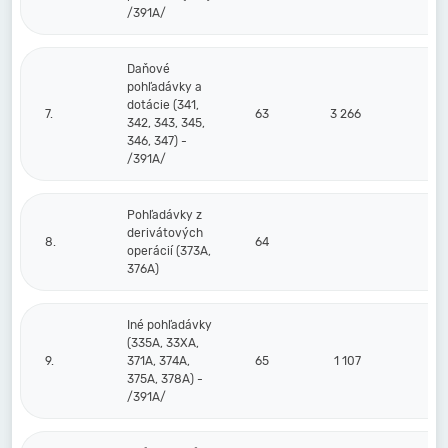
/391A/
Daňové
pohľadávky a
dotácie (341,
7.
63
3 266
342, 343, 345,
346, 347) -
/391A/
Pohľadávky z
derivátových
8.
64
operácií (373A,
376A)
Iné pohľadávky
(335A, 33XA,
9.
371A, 374A,
65
1 107
375A, 378A) -
/391A/