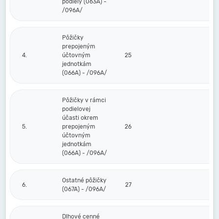
podiely (063A) -
/096A/
Pôžičky
prepojeným
4.
účtovným
25
jednotkám
(066A) - /096A/
Pôžičky v rámci
podielovej
účasti okrem
5.
prepojeným
26
účtovným
jednotkám
(066A) - /096A/
Ostatné pôžičky
6.
27
(067A) - /096A/
Dlhové cenné