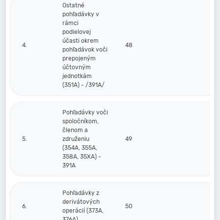
Ostatné
pohľadávky v
rámci
podielovej
účasti okrem
4.
48
pohľadávok voči
prepojeným
účtovným
jednotkám
(351A) - /391A/
Pohľadávky voči
spoločníkom,
členom a
5.
združeniu
49
(354A, 355A,
358A, 35XA) -
391A
Pohľadávky z
derivátových
6.
50
operácií (373A,
376A)