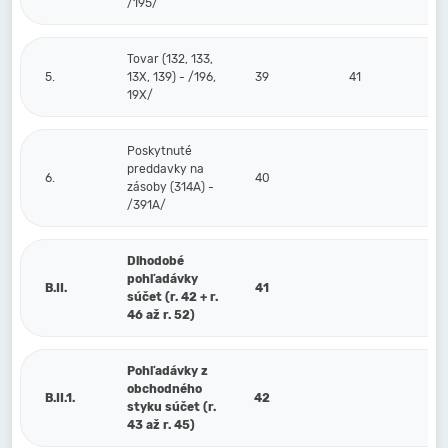
/195/
Tovar (132, 133,
5.
13X, 139) - /196,
39
41
19X/
Poskytnuté
preddavky na
6.
40
zásoby (314A) -
/391A/
Dlhodobé
pohľadávky
B.II.
41
súčet (r. 42 + r.
46 až r. 52)
Pohľadávky z
obchodného
B.II.1.
42
styku súčet (r.
43 až r. 45)