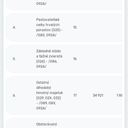
092A/
Pestovateľské
celky trvalých
4.
15
porastov (025) -
/085, 092A/
Základné stádo
a ťažné zvieratá
5.
16
(026) - /086,
092A/
Ostatný
dlhodobý
hmotný majetok
6.
17
34 921
1 881
(029, 02X, 032)
- /089, 08X,
092A/
Obstarávaný