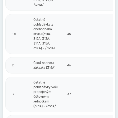
315A, 31XA) -
/391A/
Ostatné
pohľadávky z
obchodného
1.c.
styku (311A,
45
312A, 313A,
314A, 315A,
31XA) - /391A/
Čistá hodnota
2.
46
zákazky (316A)
Ostatné
pohľadávky voči
prepojeným
3.
47
účtovným
jednotkám
(351A) - /391A/