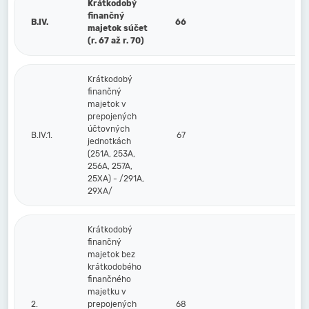
Krátkodobý
finančný
B.IV.
66
majetok súčet
(r. 67 až r. 70)
Krátkodobý
finančný
majetok v
prepojených
účtovných
B.IV.1.
67
jednotkách
(251A, 253A,
256A, 257A,
25XA) - /291A,
29XA/
Krátkodobý
finančný
majetok bez
krátkodobého
finančného
majetku v
2.
prepojených
68