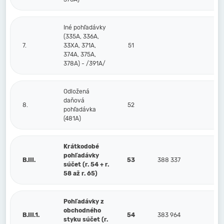
Iné pohľadávky
(335A, 336A,
7.
33XA, 371A,
51
374A, 375A,
378A) - /391A/
Odložená
daňová
8.
52
pohľadávka
(481A)
Krátkodobé
pohľadávky
B.III.
53
388 337
súčet (r. 54 + r.
58 až r. 65)
Pohľadávky z
obchodného
B.III.1.
54
383 964
styku súčet (r.