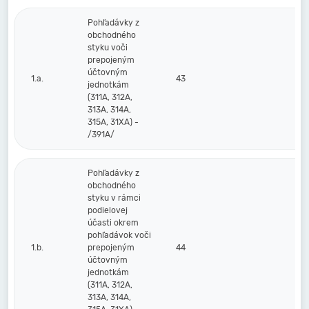
Pohľadávky z
obchodného
styku voči
prepojeným
účtovným
1.a.
43
jednotkám
(311A, 312A,
313A, 314A,
315A, 31XA) -
/391A/
Pohľadávky z
obchodného
styku v rámci
podielovej
účasti okrem
pohľadávok voči
1.b.
prepojeným
44
účtovným
jednotkám
(311A, 312A,
313A, 314A,