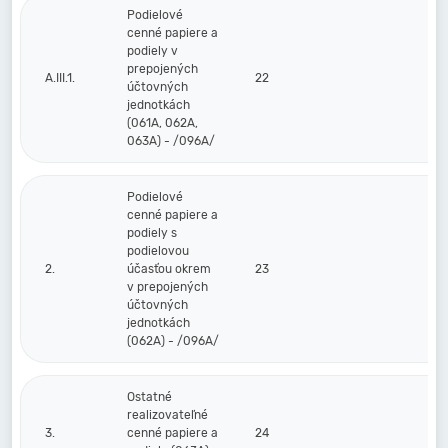
Podielové
cenné papiere a
podiely v
prepojených
A.III.1.
22
účtovných
jednotkách
(061A, 062A,
063A) - /096A/
Podielové
cenné papiere a
podiely s
podielovou
2.
účasťou okrem
23
v prepojených
účtovných
jednotkách
(062A) - /096A/
Ostatné
realizovateľné
3.
cenné papiere a
24