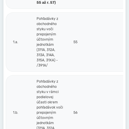
55 až r. 57)
Pohľadávky z
obchodného
styku voči
prepojeným
účtovným
1.a.
55
jednotkám
(311A, 312A,
313A, 314A,
315A, 31XA) -
/391A/
Pohľadávky z
obchodného
styku v rámci
podielovej
účasti okrem
pohľadávok voči
1.b.
prepojeným
56
účtovným
jednotkám
(311A, 312A,