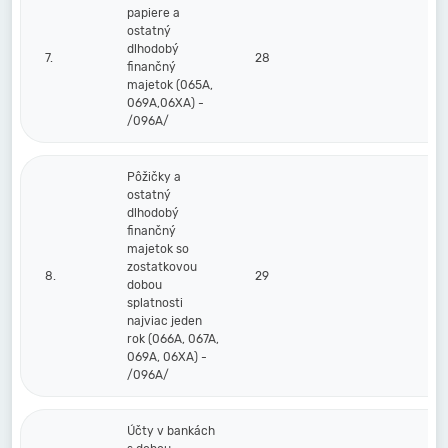
papiere a
ostatný
dlhodobý
7.
28
finančný
majetok (065A,
069A,06XA) -
/096A/
Pôžičky a
ostatný
dlhodobý
finančný
majetok so
zostatkovou
8.
29
dobou
splatnosti
najviac jeden
rok (066A, 067A,
069A, 06XA) -
/096A/
Účty v bankách