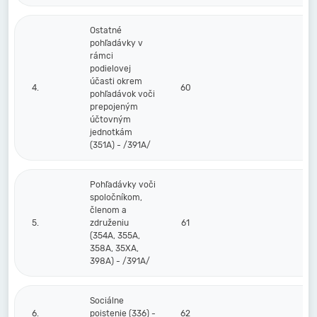
Ostatné
pohľadávky v
rámci
podielovej
účasti okrem
4.
60
pohľadávok voči
prepojeným
účtovným
jednotkám
(351A) - /391A/
Pohľadávky voči
spoločníkom,
členom a
5.
združeniu
61
(354A, 355A,
358A, 35XA,
398A) - /391A/
Sociálne
6.
poistenie (336) -
62