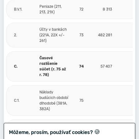
Peniaze (211,
B.V.1.
72
8 313
213, 21X)
Účty v bankách
2.
(221A, 22X +/-
73
482 281
261)
Časové
rozlíšenie
C.
74
57 407
súčet (r. 75 až
r. 78)
Náklady
budúcich období
C.1.
75
dlhodobé (381A,
382A)
Náklady
🍪
Môžeme, prosím, používať cookies?
budúcich období
2.
76
38 420
krátkodobé