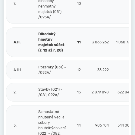
dlhodobý
7.
10
nehmotný
majetok (051) -
/095A/
Dlhodobý
hmotný
A.II.
11
3 865 262
1 068 731
majetok súčet
(r. 12 až r. 20)
Pozemky (031) -
A.II.1.
12
35 222
/092A/
Stavby (021) -
2.
13
2 879 898
522 848
/081, 092A/
Samostatné
hnuteľné veci a
súbory
3.
14
906 104
544 002
hnuteľných vecí
(022) - /082,