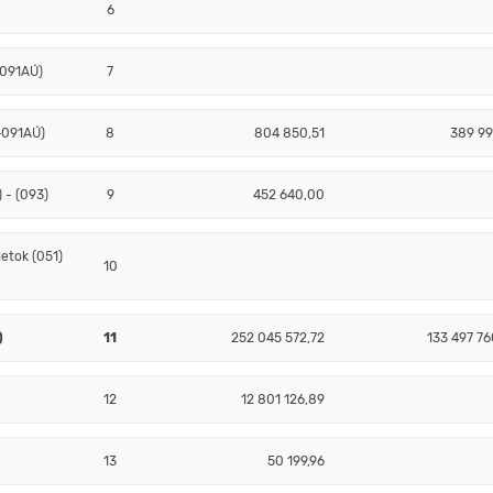
6
+091AÚ)
7
+091AÚ)
8
804 850,51
389 99
 - (093)
9
452 640,00
etok (051)
10
)
11
252 045 572,72
133 497 76
12
12 801 126,89
13
50 199,96