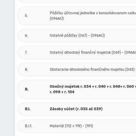
Pôžičky účtovnej jednotke v konsolidovanom celku
5.
(096AÚ)
6.
Ostatné pôžičky (067) - (096AÚ)
7.
Ostatný dlhodobý finančný majetok (069) - (096A
8.
Obstaranie dlhodobého finančného majetku (043) 
Obežný majetok r. 034 + r. 040 + r. 048+ r. 060 
B.
r. 098 + r. 104
B.I.
Zásoby súčet (r. 035 až 039)
B.I.1.
Materiál (112 + 119) - (191)