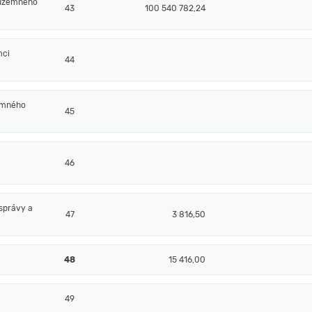
 územného
43
100 540 782,24
mci
44
emného
45
46
správy a
47
3 816,50
48
15 416,00
49