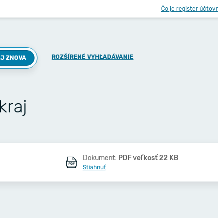
Čo je register účtov
ROZŠÍRENÉ VYHĽADÁVANIE
J ZNOVA
kraj
Dokument:
PDF veľkosť 22 KB
Stiahnuť