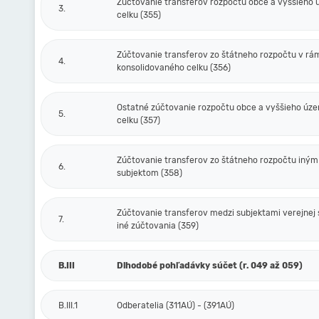
Zúčtovanie transferov rozpočtu obce a vyššieho
3.
celku (355)
Zúčtovanie transferov zo štátneho rozpočtu v rá
4.
konsolidovaného celku (356)
Ostatné zúčtovanie rozpočtu obce a vyššieho úz
5.
celku (357)
Zúčtovanie transferov zo štátneho rozpočtu iným
6.
subjektom (358)
Zúčtovanie transferov medzi subjektami verejnej 
7.
iné zúčtovania (359)
B.III
Dlhodobé pohľadávky súčet (r. 049 až 059)
B.III.1
Odberatelia (311AÚ) - (391AÚ)