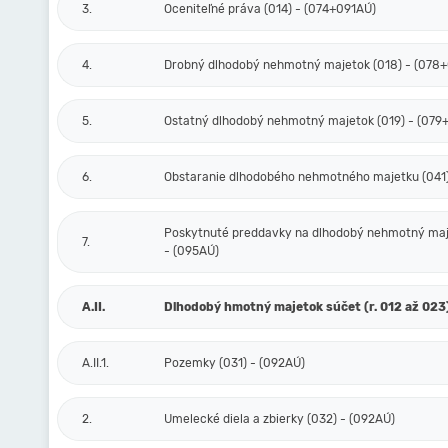
3.
Oceniteľné práva (014) - (074+091AÚ)
4.
Drobný dlhodobý nehmotný majetok (018) - (078
5.
Ostatný dlhodobý nehmotný majetok (019) - (079
6.
Obstaranie dlhodobého nehmotného majetku (041)
Poskytnuté preddavky na dlhodobý nehmotný maj
7.
- (095AÚ)
A.II.
Dlhodobý hmotný majetok súčet (r. 012 až 023
A.II.1.
Pozemky (031) - (092AÚ)
2.
Umelecké diela a zbierky (032) - (092AÚ)