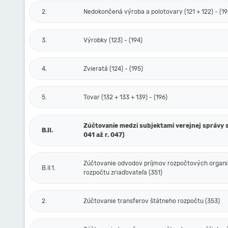
2.
Nedokončená výroba a polotovary (121 + 122) - (19
3.
Výrobky (123) - (194)
4.
Zvieratá (124) - (195)
5.
Tovar (132 + 133 + 139) - (196)
Zúčtovanie medzi subjektami verejnej správy s
B.II.
041 až r. 047)
Zúčtovanie odvodov príjmov rozpočtových organiz
B.II.1.
rozpočtu zriaďovateľa (351)
2.
Zúčtovanie transferov štátneho rozpočtu (353)