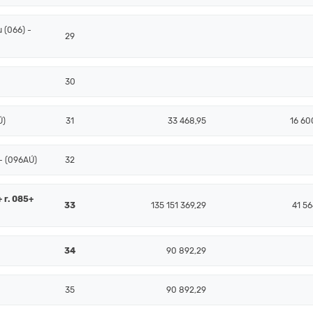
 (066) -
29
30
Ú)
31
33 468,95
16 60
- (096AÚ)
32
+ r. 085+
33
135 151 369,29
41 56
34
90 892,29
35
90 892,29