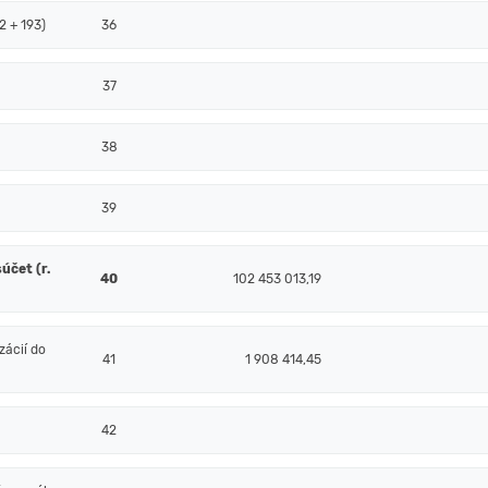
2 + 193)
36
37
38
39
účet (r.
40
102 453 013,19
ácií do
41
1 908 414,45
42