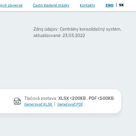
|
SK
ných závierok
Často kladené otázky
Kontakty
ENG
Zdroj údajov: Centrálny konsolidačný systém,
aktualizované: 23.03.2022
Tlačová zostava:
XLSX <200KB
,
PDF <500KB
Generovať XLSX
|
Generovať PDF