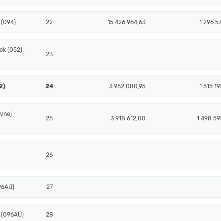
 (094)
22
15 426 964,63
1 296 5
k (052) -
23
2)
24
3 952 080,95
1 515 1
ovnej
25
3 918 612,00
1 498 59
26
096AÚ)
27
- (096AÚ)
28