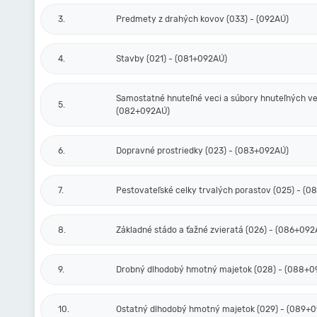
3.
Predmety z drahých kovov (033) - (092AÚ)
4.
Stavby (021) - (081+092AÚ)
Samostatné hnuteľné veci a súbory hnuteľných vec
5.
(082+092AÚ)
6.
Dopravné prostriedky (023) - (083+092AÚ)
7.
Pestovateľské celky trvalých porastov (025) - (
8.
Základné stádo a ťažné zvieratá (026) - (086+092
9.
Drobný dlhodobý hmotný majetok (028) - (088+0
10.
Ostatný dlhodobý hmotný majetok (029) - (089+