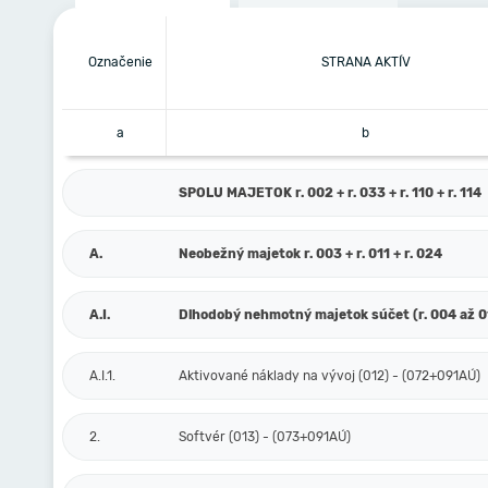
Označenie
STRANA AKTÍV
a
b
SPOLU MAJETOK r. 002 + r. 033 + r. 110 + r. 114
A.
Neobežný majetok r. 003 + r. 011 + r. 024
A.I.
Dlhodobý nehmotný majetok súčet (r. 004 až 0
A.I.1.
Aktivované náklady na vývoj (012) - (072+091AÚ)
2.
Softvér (013) - (073+091AÚ)