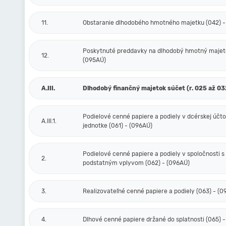
11.
Obstaranie dlhodobého hmotného majetku (042) -
Poskytnuté preddavky na dlhodobý hmotný majeto
12.
(095AÚ)
A.III.
Dlhodobý finančný majetok súčet (r. 025 až 03
Podielové cenné papiere a podiely v dcérskej účt
A.III.1.
jednotke (061) - (096AÚ)
Podielové cenné papiere a podiely v spoločnosti s
2.
podstatným vplyvom (062) - (096AÚ)
3.
Realizovateľné cenné papiere a podiely (063) - (
4.
Dlhové cenné papiere držané do splatnosti (065) 