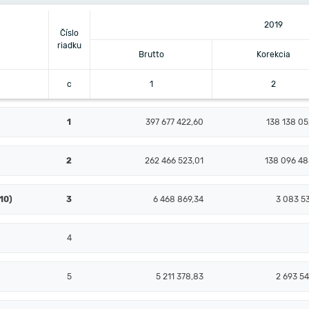
2019
Číslo
riadku
Brutto
Korekcia
c
1
2
1
397 677 422,60
138 138 05
2
262 466 523,01
138 096 48
10)
3
6 468 869,34
3 083 53
4
5
5 211 378,83
2 693 54