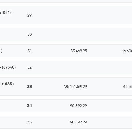
 (066) -
29
30
Ú)
31
33 468,95
16 60
- (096AÚ)
32
+ r. 085+
33
135 151 369,29
41 56
34
90 892,29
35
90 892,29