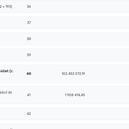
2 + 193)
36
37
38
39
účet (r.
40
102 453 013,19
ácií do
41
1 908 414,45
42