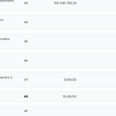
 územného
43
100 540 782,24
mci
44
emného
45
46
správy a
47
3 816,50
48
15 416,00
49