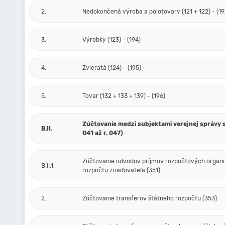
2.
Nedokončená výroba a polotovary (121 + 122) - (19
3.
Výrobky (123) - (194)
4.
Zvieratá (124) - (195)
5.
Tovar (132 + 133 + 139) - (196)
Zúčtovanie medzi subjektami verejnej správy s
B.II.
041 až r. 047)
Zúčtovanie odvodov príjmov rozpočtových organiz
B.II.1.
rozpočtu zriaďovateľa (351)
2.
Zúčtovanie transferov štátneho rozpočtu (353)