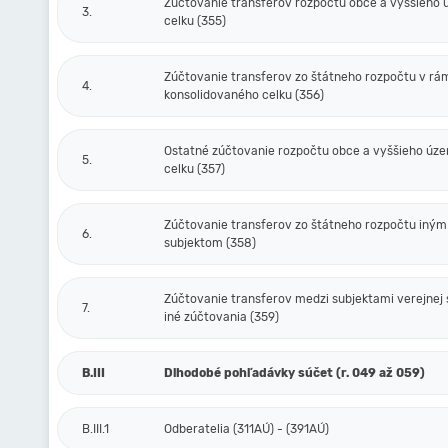
Zúčtovanie transferov rozpočtu obce a vyššieho
3.
celku (355)
Zúčtovanie transferov zo štátneho rozpočtu v rá
4.
konsolidovaného celku (356)
Ostatné zúčtovanie rozpočtu obce a vyššieho úz
5.
celku (357)
Zúčtovanie transferov zo štátneho rozpočtu iným
6.
subjektom (358)
Zúčtovanie transferov medzi subjektami verejnej 
7.
iné zúčtovania (359)
B.III
Dlhodobé pohľadávky súčet (r. 049 až 059)
B.III.1
Odberatelia (311AÚ) - (391AÚ)