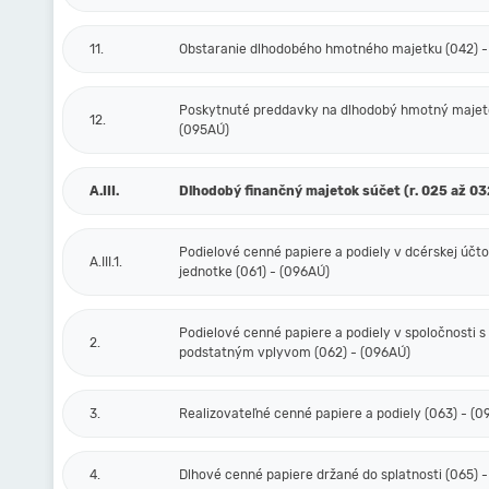
11.
Obstaranie dlhodobého hmotného majetku (042) -
Poskytnuté preddavky na dlhodobý hmotný majeto
12.
(095AÚ)
A.III.
Dlhodobý finančný majetok súčet (r. 025 až 03
Podielové cenné papiere a podiely v dcérskej účt
A.III.1.
jednotke (061) - (096AÚ)
Podielové cenné papiere a podiely v spoločnosti s
2.
podstatným vplyvom (062) - (096AÚ)
3.
Realizovateľné cenné papiere a podiely (063) - (
4.
Dlhové cenné papiere držané do splatnosti (065) 