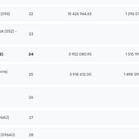
 (094)
22
15 426 964,63
1 296 5
k (052) -
23
2)
24
3 952 080,95
1 515 1
ovnej
25
3 918 612,00
1 498 59
26
096AÚ)
27
- (096AÚ)
28