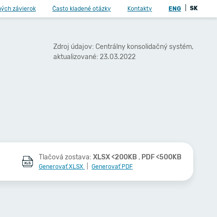
|
SK
ných závierok
Často kladené otázky
Kontakty
ENG
Zdroj údajov: Centrálny konsolidačný systém,
aktualizované: 23.03.2022
Tlačová zostava:
XLSX <200KB
,
PDF <500KB
Generovať XLSX
|
Generovať PDF