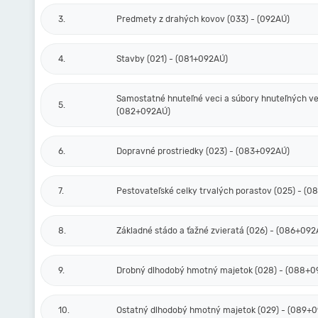
3.
Predmety z drahých kovov (033) - (092AÚ)
4.
Stavby (021) - (081+092AÚ)
Samostatné hnuteľné veci a súbory hnuteľných vec
5.
(082+092AÚ)
6.
Dopravné prostriedky (023) - (083+092AÚ)
7.
Pestovateľské celky trvalých porastov (025) - (
8.
Základné stádo a ťažné zvieratá (026) - (086+092
9.
Drobný dlhodobý hmotný majetok (028) - (088+0
10.
Ostatný dlhodobý hmotný majetok (029) - (089+