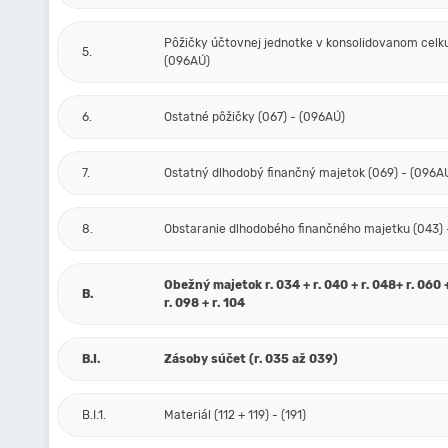
Pôžičky účtovnej jednotke v konsolidovanom celku
5.
(096AÚ)
6.
Ostatné pôžičky (067) - (096AÚ)
7.
Ostatný dlhodobý finančný majetok (069) - (096A
8.
Obstaranie dlhodobého finančného majetku (043) 
Obežný majetok r. 034 + r. 040 + r. 048+ r. 060 
B.
r. 098 + r. 104
B.I.
Zásoby súčet (r. 035 až 039)
B.I.1.
Materiál (112 + 119) - (191)