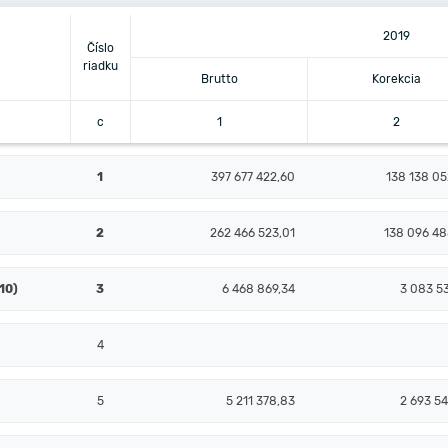
2019
Číslo
riadku
Brutto
Korekcia
c
1
2
1
397 677 422,60
138 138 05
2
262 466 523,01
138 096 48
10)
3
6 468 869,34
3 083 53
4
5
5 211 378,83
2 693 54