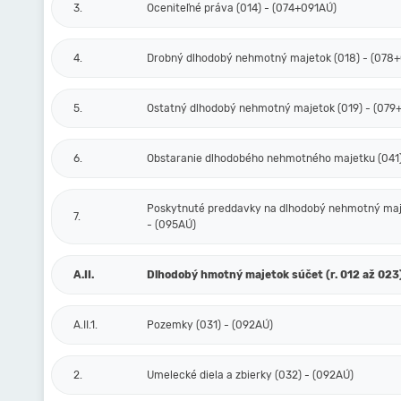
3.
Oceniteľné práva (014) - (074+091AÚ)
4.
Drobný dlhodobý nehmotný majetok (018) - (078
5.
Ostatný dlhodobý nehmotný majetok (019) - (079
6.
Obstaranie dlhodobého nehmotného majetku (041)
Poskytnuté preddavky na dlhodobý nehmotný maj
7.
- (095AÚ)
A.II.
Dlhodobý hmotný majetok súčet (r. 012 až 023
A.II.1.
Pozemky (031) - (092AÚ)
2.
Umelecké diela a zbierky (032) - (092AÚ)