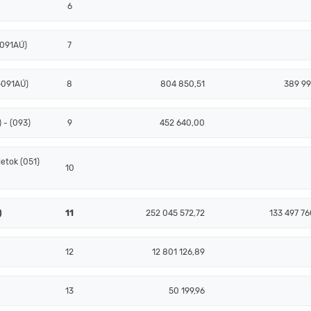
6
+091AÚ)
7
+091AÚ)
8
804 850,51
389 99
 - (093)
9
452 640,00
etok (051)
10
)
11
252 045 572,72
133 497 76
12
12 801 126,89
13
50 199,96