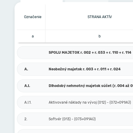
Označenie
STRANA AKTÍV
a
b
SPOLU MAJETOK r. 002 + r. 033 + r. 110 + r. 114
A.
Neobežný majetok r. 003 + r. 011 + r. 024
A.I.
Dlhodobý nehmotný majetok súčet (r. 004 až 0
A.I.1.
Aktivované náklady na vývoj (012) - (072+091AÚ)
2.
Softvér (013) - (073+091AÚ)