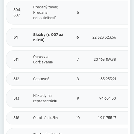
Predaný tovar,
504,
Predaná
5
507
nehnuteľnosť
Služby (r. 007 až
51
6
22 323 523,56
r. 010)
Opravy a
511
7
20 163 159,98
udržiavanie
512
Cestovné
8
153 953,91
Náklady na
513
9
94 654,50
reprezentáciu
518
Ostatné služby
10
1 911 755,17