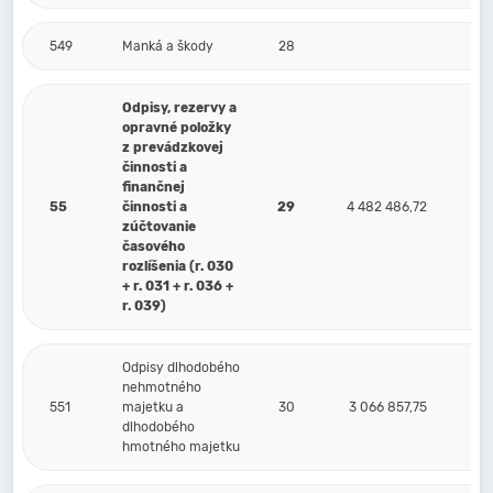
549
Manká a škody
28
Odpisy, rezervy a
opravné položky
z prevádzkovej
činnosti a
finančnej
55
činnosti a
29
4 482 486,72
zúčtovanie
časového
rozlíšenia (r. 030
+ r. 031 + r. 036 +
r. 039)
Odpisy dlhodobého
nehmotného
551
majetku a
30
3 066 857,75
dlhodobého
hmotného majetku