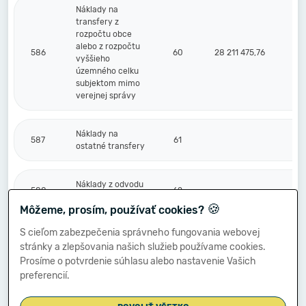
Náklady na
transfery z
rozpočtu obce
alebo z rozpočtu
586
60
28 211 475,76
vyššieho
územného celku
subjektom mimo
verejnej správy
Náklady na
587
61
ostatné transfery
Náklady z odvodu
588
62
príjmov
🍪
Môžeme, prosím, používať cookies?
S cieľom zabezpečenia správneho fungovania webovej
Náklady z
stránky a zlepšovania našich služieb používame cookies.
589
budúceho odvodu
63
príjmov
Prosíme o potvrdenie súhlasu alebo nastavenie Vašich
preferencií.
Účtové skupiny