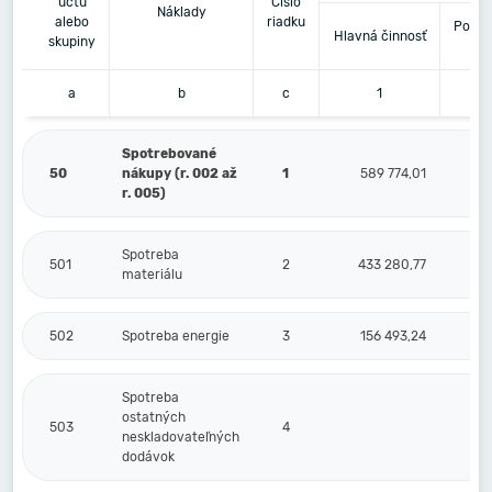
účtu
Číslo
Náklady
alebo
riadku
Podni
Hlavná činnosť
skupiny
či
a
b
c
1
Spotrebované
50
nákupy (r. 002 až
1
589 774,01
r. 005)
Spotreba
501
2
433 280,77
materiálu
502
Spotreba energie
3
156 493,24
Spotreba
ostatných
503
4
neskladovateľných
dodávok