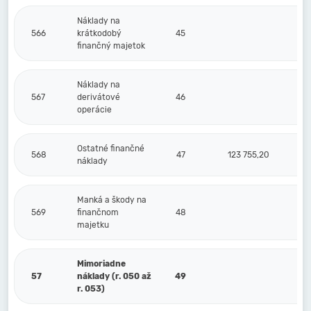
Náklady na
566
krátkodobý
45
finančný majetok
Náklady na
567
derivátové
46
operácie
Ostatné finančné
568
47
123 755,20
náklady
Manká a škody na
569
finančnom
48
majetku
Mimoriadne
57
náklady (r. 050 až
49
r. 053)