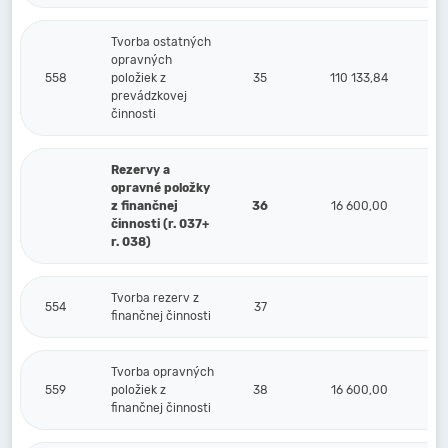
Tvorba ostatných
opravných
558
položiek z
35
110 133,84
prevádzkovej
činnosti
Rezervy a
opravné položky
z finančnej
36
16 600,00
činnosti (r. 037+
r. 038)
Tvorba rezerv z
554
37
finančnej činnosti
Tvorba opravných
559
položiek z
38
16 600,00
finančnej činnosti