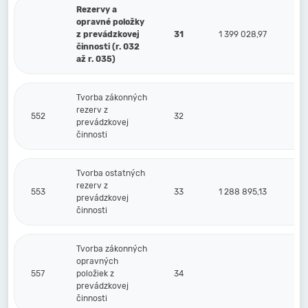
Rezervy a
opravné položky
z prevádzkovej
31
1 399 028,97
činnosti (r. 032
až r. 035)
Tvorba zákonných
rezerv z
552
32
prevádzkovej
činnosti
Tvorba ostatných
rezerv z
553
33
1 288 895,13
prevádzkovej
činnosti
Tvorba zákonných
opravných
557
položiek z
34
prevádzkovej
činnosti