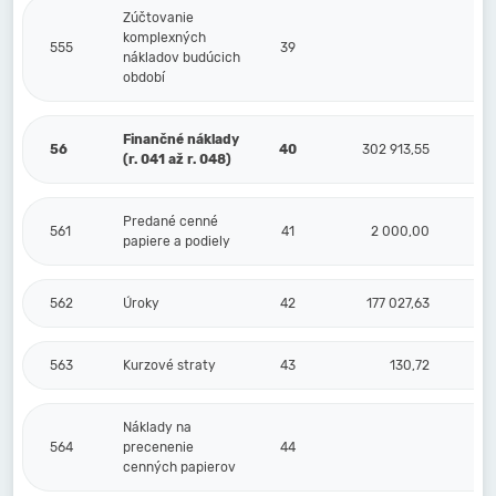
Zúčtovanie
komplexných
555
39
nákladov budúcich
období
Finančné náklady
56
40
302 913,55
(r. 041 až r. 048)
Predané cenné
561
41
2 000,00
papiere a podiely
562
Úroky
42
177 027,63
563
Kurzové straty
43
130,72
Náklady na
564
precenenie
44
cenných papierov