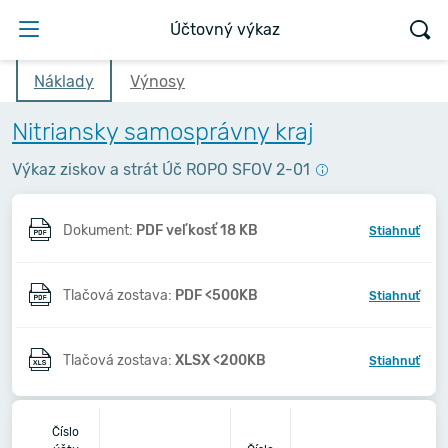
Účtovný výkaz
Náklady
Výnosy
Nitriansky samosprávny kraj
Výkaz ziskov a strát Úč ROPO SFOV 2-01
Dokument:
PDF veľkosť 18 KB
Stiahnuť
Tlačová zostava:
PDF <500KB
Stiahnuť
Tlačová zostava:
XLSX <200KB
Stiahnuť
2
Číslo