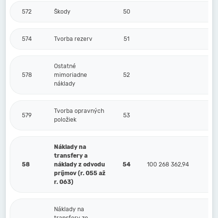
572
Škody
50
574
Tvorba rezerv
51
Ostatné
578
mimoriadne
52
náklady
Tvorba opravných
579
53
položiek
Náklady na
transfery a
58
náklady z odvodu
54
100 268 362,94
príjmov (r. 055 až
r. 063)
Náklady na