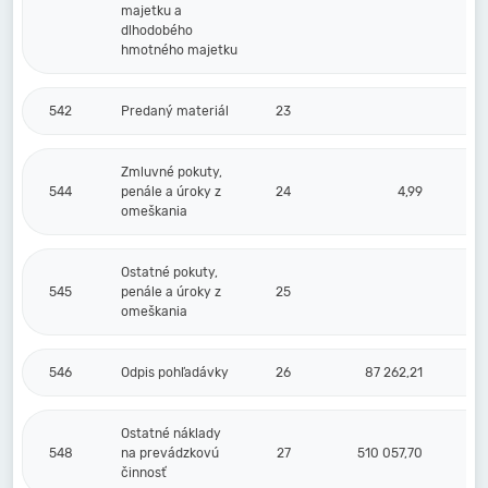
majetku a
dlhodobého
hmotného majetku
542
Predaný materiál
23
Zmluvné pokuty,
544
penále a úroky z
24
4,99
omeškania
Ostatné pokuty,
545
penále a úroky z
25
omeškania
546
Odpis pohľadávky
26
87 262,21
Ostatné náklady
548
na prevádzkovú
27
510 057,70
činnosť