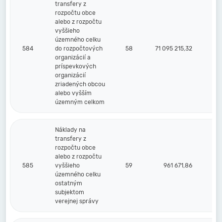
transfery z
rozpočtu obce
alebo z rozpočtu
vyššieho
územného celku
584
do rozpočtových
58
71 095 215,32
organizácií a
príspevkových
organizácií
zriadených obcou
alebo vyšším
územným celkom
Náklady na
transfery z
rozpočtu obce
alebo z rozpočtu
585
vyššieho
59
961 671,86
územného celku
ostatným
subjektom
verejnej správy