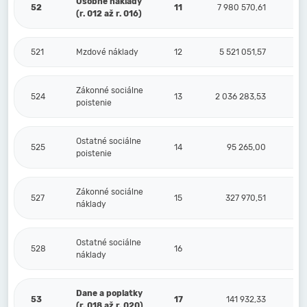
Osobné náklady
52
11
7 980 570,61
(r. 012 až r. 016)
521
Mzdové náklady
12
5 521 051,57
Zákonné sociálne
524
13
2 036 283,53
poistenie
Ostatné sociálne
525
14
95 265,00
poistenie
Zákonné sociálne
527
15
327 970,51
náklady
Ostatné sociálne
528
16
náklady
Dane a poplatky
53
17
141 932,33
(r. 018 až r. 020)