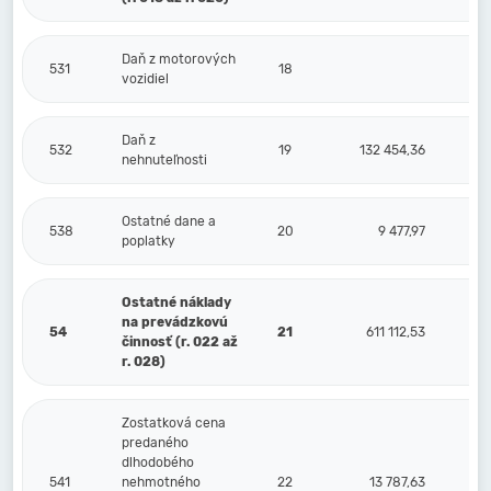
Daň z motorových
531
18
vozidiel
Daň z
532
19
132 454,36
nehnuteľnosti
Ostatné dane a
538
20
9 477,97
poplatky
Ostatné náklady
na prevádzkovú
54
21
611 112,53
činnosť (r. 022 až
r. 028)
Zostatková cena
predaného
dlhodobého
541
nehmotného
22
13 787,63