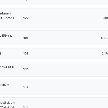
99
 zdanení
93 + r. 97 +
100
38
. 139 + r.
101
5 10
)
102
2 17
 104 až r.
103
čtovným
104
časti okrem
321A, 475A,
105