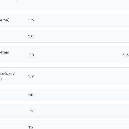
 476A)
106
107
notkám
108
2 16
 záväzkov
109
)
110
111
112