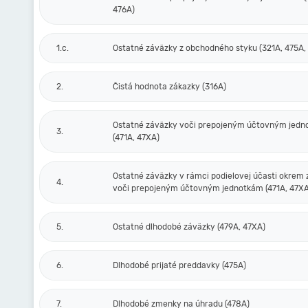
476A)
1.c.
Ostatné záväzky z obchodného styku (321A, 475A,
2.
Čistá hodnota zákazky (316A)
Ostatné záväzky voči prepojeným účtovným jed
3.
(471A, 47XA)
Ostatné záväzky v rámci podielovej účasti okrem
4.
voči prepojeným účtovným jednotkám (471A, 47XA
5.
Ostatné dlhodobé záväzky (479A, 47XA)
6.
Dlhodobé prijaté preddavky (475A)
7.
Dlhodobé zmenky na úhradu (478A)