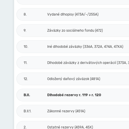
8.
Vydané dlhopisy (473A/-/255A)
9.
Záväzky zo sociálneho fondu (472)
10.
Iné dlhodobé záväzky (336A, 372A, 474A, 47XA)
11.
Dlhodobé záväzky z derivátových operácií (373A, 
12.
Odložený daňový záväzok (481A)
B.II.
Dlhodobé rezervy r. 119 + r. 120
B.II.1.
Zákonné rezervy (451A)
2.
Ostatné rezervy (459A, 45X)