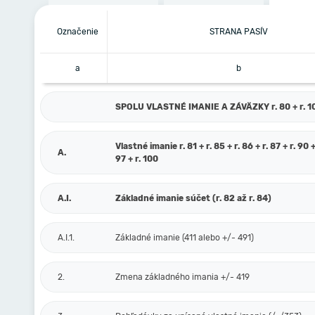
Označenie
STRANA PASÍV
a
b
SPOLU VLASTNÉ IMANIE A ZÁVÄZKY r. 80 + r. 101
Vlastné imanie r. 81 + r. 85 + r. 86 + r. 87 + r. 90 +
A.
97 + r. 100
A.I.
Základné imanie súčet (r. 82 až r. 84)
A.I.1.
Základné imanie (411 alebo +/- 491)
2.
Zmena základného imania +/- 419