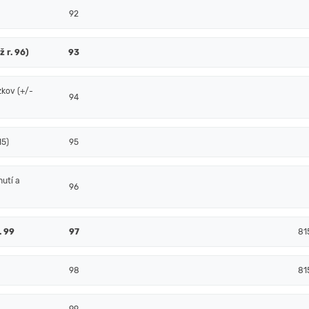
92
ž r. 96)
93
zkov (+/-
94
15)
95
nutí a
96
. 99
97
81
98
81