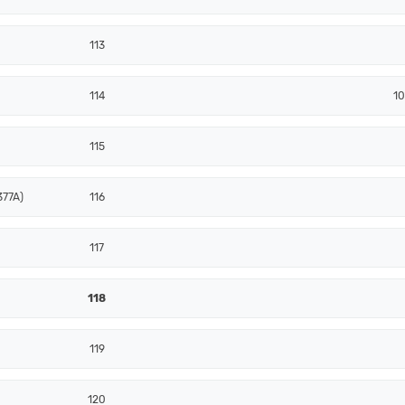
113
114
10
115
377A)
116
117
118
119
120