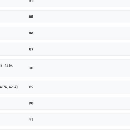
84
85
86
87
8, 421A,
88
417A, 421A)
89
90
91