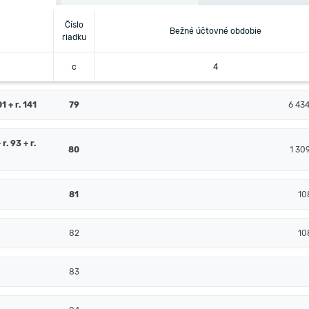
Číslo
Bežné účtovné obdobie
riadku
c
4
 + r. 141
79
6 43
 r. 93 + r.
80
1 30
81
10
82
10
83