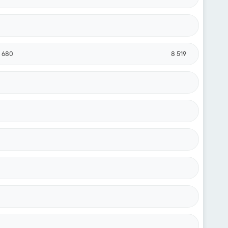
 680
8 519