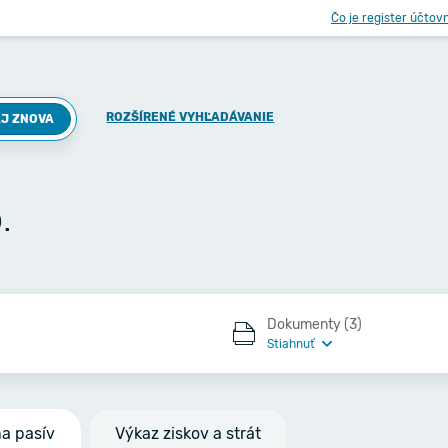
Čo je register účtov
ROZŠÍRENÉ VYHĽADÁVANIE
J ZNOVA
.
Dokumenty (3)
Stiahnuť
na pasív
Výkaz ziskov a strát