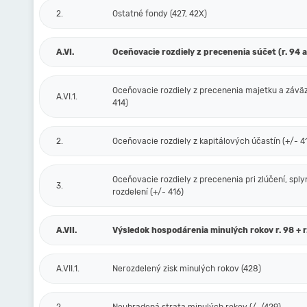
2.
Ostatné fondy (427, 42X)
A.VI.
Oceňovacie rozdiely z precenenia súčet (r. 94 a
Oceňovacie rozdiely z precenenia majetku a závä
A.VI.1.
414)
2.
Oceňovacie rozdiely z kapitálových účastín (+/- 4
Oceňovacie rozdiely z precenenia pri zlúčení, sply
3.
rozdelení (+/- 416)
A.VII.
Výsledok hospodárenia minulých rokov r. 98 + r
A.VII.1.
Nerozdelený zisk minulých rokov (428)