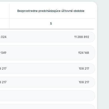
Bezprostredne predchádzajúce účtovné obdobie
5
4 024
11 288 892
9 549
924 168
8 217
108 217
8 217
108 217