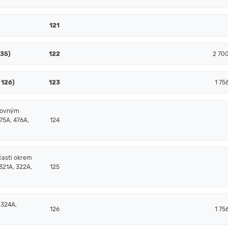
121
135)
122
2 70
 126)
123
1 75
čtovným
75A, 476A,
124
časti okrem
321A, 322A,
125
 324A,
126
1 75