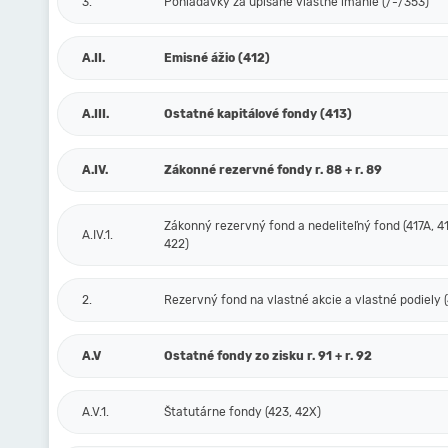
3.
Pohľadávky za upísané vlastné imanie (/-/353)
A.II.
Emisné ážio (412)
A.III.
Ostatné kapitálové fondy (413)
A.IV.
Zákonné rezervné fondy r. 88 + r. 89
Zákonný rezervný fond a nedeliteľný fond (417A, 41
A.IV.1.
422)
2.
Rezervný fond na vlastné akcie a vlastné podiely (
A.V
Ostatné fondy zo zisku r. 91 + r. 92
A.V.1.
Štatutárne fondy (423, 42X)