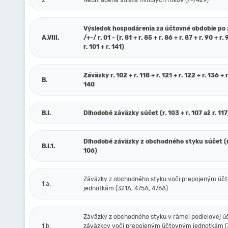
2.
Neuhradená strata minulých rokov (/-/429)
Výsledok hospodárenia za účtovné obdobie po
A.VIII.
/+-/ r. 01 - (r. 81 + r. 85 + r. 86 + r. 87 + r. 90 + r. 
r. 101 + r. 141)
Záväzky r. 102 + r. 118 + r. 121 + r. 122 + r. 136 + r
B.
140
B.I.
Dlhodobé záväzky súčet (r. 103 + r. 107 až r. 117
Dlhodobé záväzky z obchodného styku súčet (r.
B.I.1.
106)
Záväzky z obchodného styku voči prepojeným ú
1.a.
jednotkám (321A, 475A, 476A)
Záväzky z obchodného styku v rámci podielovej ú
1.b.
záväzkov voči prepojeným účtovným jednotkám (