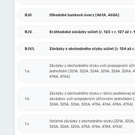
B.III
Dlhodobé bankové úvery (461A, 46XA)
B.IV.
Krátkodobé záväzky súčet (r. 123 + r. 127 až r. 
B.IV.1.
Záväzky z obchodného styku súčet (r. 124 až r.
Záväzky z obchodného styku voči prepojeným ú
1.a.
jednotkám (321A, 322A, 324A, 325A, 326A, 32XA, 4
478A, 47XA)
Záväzky z obchodného styku v rámci podielovej ú
1.b.
záväzkov voči prepojeným účtovným jednotkám (
324A, 325A, 326A, 32XA, 475A, 476A, 478A, 47XA)
Ostatné záväzky z obchodného styku (321A, 322A,
1.c.
325A, 326A, 32XA, 475A, 476A, 478A, 47XA)