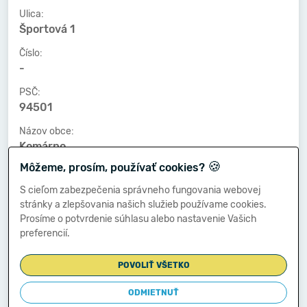
Ulica:
Športová 1
Číslo:
-
PSČ:
94501
Názov obce:
Komárno
🍪
Môžeme, prosím, používať cookies?
Číslo telefónu:
-
S cieľom zabezpečenia správneho fungovania webovej
stránky a zlepšovania našich služieb používame cookies.
Číslo faxu:
Prosíme o potvrdenie súhlasu alebo nastavenie Vašich
-
preferencií.
E-mailová adresa:
-
POVOLIŤ VŠETKO
ODMIETNUŤ