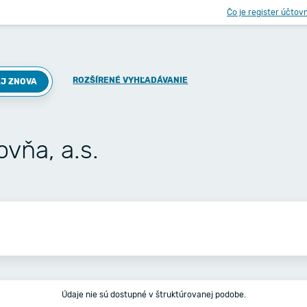
Čo je register účtov
ROZŠÍRENÉ VYHĽADÁVANIE
J ZNOVA
ovňa, a.s.
Údaje nie sú dostupné v štruktúrovanej podobe.