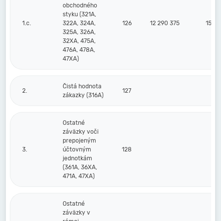
obchodného
styku (321A,
1.c.
322A, 324A,
126
12 290 375
15 52
325A, 326A,
32XA, 475A,
476A, 478A,
47XA)
Čistá hodnota
2.
127
zákazky (316A)
Ostatné
záväzky voči
prepojeným
3.
účtovným
128
jednotkám
(361A, 36XA,
471A, 47XA)
Ostatné
záväzky v