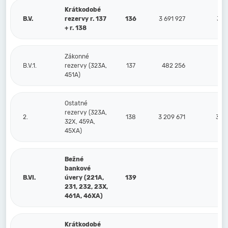
Krátkodobé
B.V.
rezervy r. 137
136
3 691 927
3 7
+ r. 138
Zákonné
B.V.1.
rezervy (323A,
137
482 256
38
451A)
Ostatné
rezervy (323A,
2.
138
3 209 671
3 3
32X, 459A,
45XA)
Bežné
bankové
B.VI.
úvery (221A,
139
231, 232, 23X,
461A, 46XA)
Krátkodobé