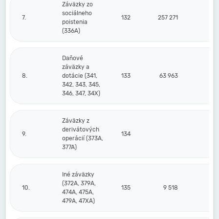
Záväzky zo
sociálneho
7.
132
257 271
30
poistenia
(336A)
Daňové
záväzky a
8.
dotácie (341,
133
63 963
342, 343, 345,
346, 347, 34X)
Záväzky z
derivátových
9.
134
operácií (373A,
377A)
Iné záväzky
(372A, 379A,
10.
135
9 518
474A, 475A,
479A, 47XA)