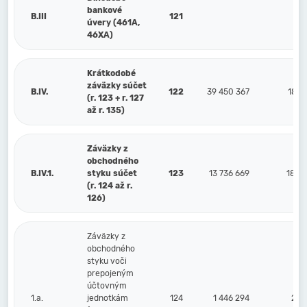
bankové
B.III
121
úvery (461A,
46XA)
Krátkodobé
záväzky súčet
B.IV.
122
39 450 367
18 9
(r. 123 + r. 127
až r. 135)
Záväzky z
obchodného
B.IV.1.
styku súčet
123
13 736 669
18 0
(r. 124 až r.
126)
Záväzky z
obchodného
styku voči
prepojeným
účtovným
1.a.
jednotkám
124
1 446 294
2 5