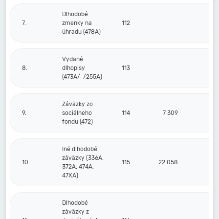
Dlhodobé
7.
zmenky na
112
úhradu (478A)
Vydané
8.
dlhopisy
113
(473A/-/255A)
Záväzky zo
9.
sociálneho
114
7 309
fondu (472)
Iné dlhodobé
záväzky (336A,
10.
115
22 058
372A, 474A,
47XA)
Dlhodobé
záväzky z