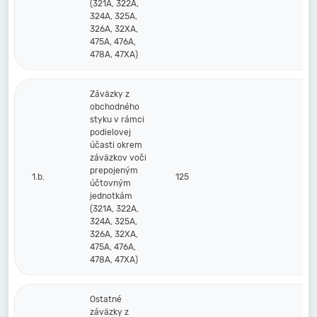
(321A, 322A,
324A, 325A,
326A, 32XA,
475A, 476A,
478A, 47XA)
Záväzky z
obchodného
styku v rámci
podielovej
účasti okrem
záväzkov voči
prepojeným
1.b.
125
účtovným
jednotkám
(321A, 322A,
324A, 325A,
326A, 32XA,
475A, 476A,
478A, 47XA)
Ostatné
záväzky z