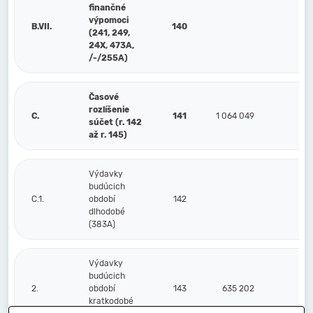
finančné
výpomoci
B.VII.
140
(241, 249,
24X, 473A,
/-/255A)
Časové
rozlíšenie
C.
141
1 064 049
9
súčet (r. 142
až r. 145)
Výdavky
budúcich
C.1.
období
142
dlhodobé
(383A)
Výdavky
budúcich
2.
období
143
635 202
16
kratkodobé