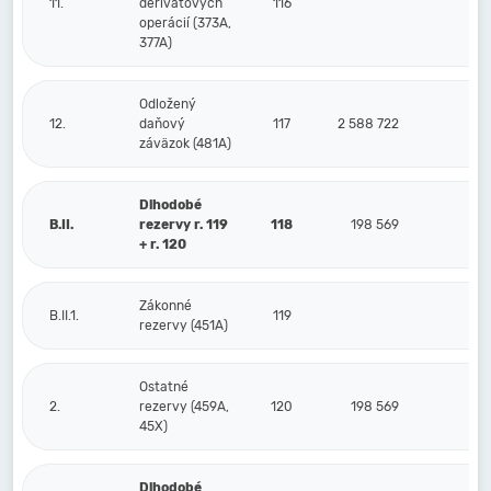
11.
derivátových
116
operácií (373A,
377A)
Odložený
12.
daňový
117
2 588 722
2 9
záväzok (481A)
Dlhodobé
B.II.
rezervy r. 119
118
198 569
1
+ r. 120
Zákonné
B.II.1.
119
rezervy (451A)
Ostatné
2.
rezervy (459A,
120
198 569
1
45X)
Dlhodobé