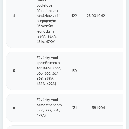
rámci
podielovej
účasti okrem
4.
záväzkov voči
129
25 001 042
prepojeným
účtovným
jednotkám
(361A, 36XA,
471A, 47XA)
Záväzky voči
spoločníkom a
združeniu (364,
5.
130
365, 366, 367,
368, 398A,
478A, 479A)
Záväzky voči
zamestnancom
6.
131
381 904
44
(331, 333, 33X,
479A)