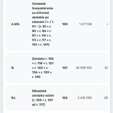
Výsledok
hospodárenia
za účtovné
obdobie po
zdanení /+-/ r.
A.VIII.
100
1 677 138
4 2
01 - (r. 81 + r.
85 + r. 86 + r.
87 + r. 90 + r.
93 + r. 97 + r.
101 + r. 141)
Záväzky r. 102
+ r. 118 + r. 121
B.
+ r. 122 + r.
101
45 958 952
50 86
136 + r. 139 +
r. 140
Dlhodobé
záväzky súčet
B.I.
102
2 618 089
28 02
(r. 103 + r. 107
až r. 117)