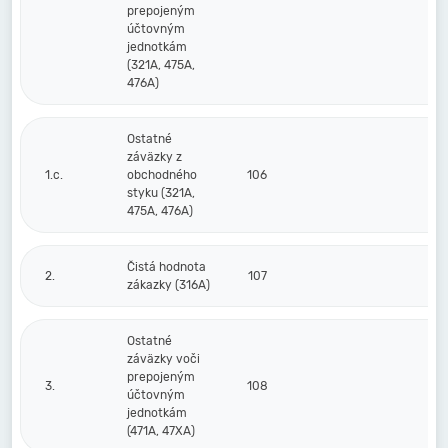
prepojeným
účtovným
jednotkám
(321A, 475A,
476A)
Ostatné
záväzky z
1.c.
obchodného
106
styku (321A,
475A, 476A)
Čistá hodnota
2.
107
zákazky (316A)
Ostatné
záväzky voči
prepojeným
3.
108
účtovným
jednotkám
(471A, 47XA)