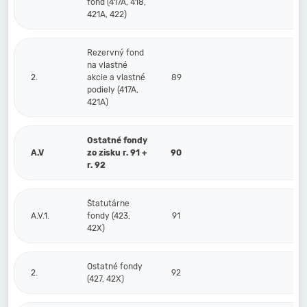
fond (417A, 418,
421A, 422)
Rezervný fond
na vlastné
2.
akcie a vlastné
89
podiely (417A,
421A)
Ostatné fondy
A.V
zo zisku r. 91 +
90
r. 92
Štatutárne
A.V.1.
fondy (423,
91
42X)
Ostatné fondy
2.
92
(427, 42X)