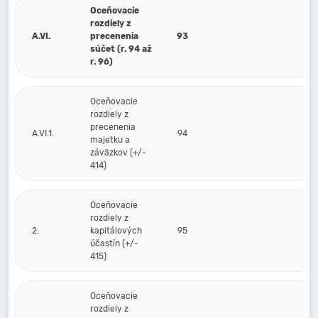
Oceňovacie
rozdiely z
A.VI.
precenenia
93
súčet (r. 94 až
r. 96)
Oceňovacie
rozdiely z
precenenia
A.VI.1.
94
majetku a
záväzkov (+/-
414)
Oceňovacie
rozdiely z
2.
kapitálových
95
účastín (+/-
415)
Oceňovacie
rozdiely z