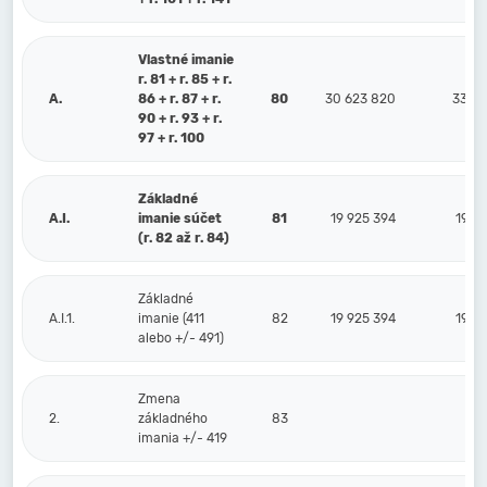
Vlastné imanie
r. 81 + r. 85 + r.
A.
86 + r. 87 + r.
80
30 623 820
33 94
90 + r. 93 + r.
97 + r. 100
Základné
A.I.
imanie súčet
81
19 925 394
19 9
(r. 82 až r. 84)
Základné
A.I.1.
imanie (411
82
19 925 394
19 9
alebo +/- 491)
Zmena
2.
základného
83
imania +/- 419