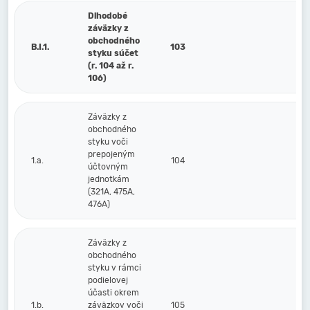
Dlhodobé
záväzky z
obchodného
B.I.1.
103
styku súčet
(r. 104 až r.
106)
Záväzky z
obchodného
styku voči
prepojeným
1.a.
104
účtovným
jednotkám
(321A, 475A,
476A)
Záväzky z
obchodného
styku v rámci
podielovej
účasti okrem
1.b.
záväzkov voči
105