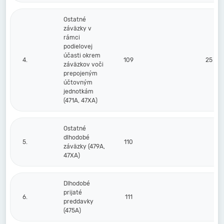
Ostatné
záväzky v
rámci
podielovej
účasti okrem
4.
109
25 00
záväzkov voči
prepojeným
účtovným
jednotkám
(471A, 47XA)
Ostatné
dlhodobé
5.
110
záväzky (479A,
47XA)
Dlhodobé
prijaté
6.
111
preddavky
(475A)