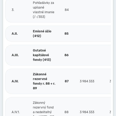
Pohľadávky za
upísané
3.
84
vlastné imanie
(/-/353)
Emisné ážio
A.II.
85
(412)
Ostatné
A.III.
kapitálové
86
fondy (413)
Zákonné
rezervné
A.IV.
87
3 984 333
3 98
fondy r. 88 + r.
89
Zákonný
rezervný fond
A.IV.1.
a nedeliteľný
88
3 984 333
3 98