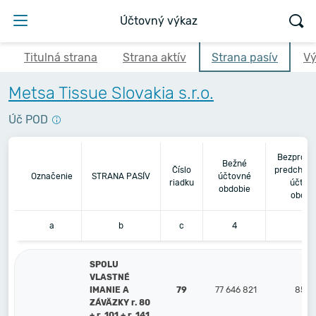
Účtovný výkaz
Titulná strana
Strana aktív
Strana pasív
Vý
Metsa Tissue Slovakia s.r.o.
Úč POD
Bezprost
Bežné
Číslo
predchádz
Označenie
STRANA PASÍV
účtovné
riadku
účtov
obdobie
obdob
a
b
c
4
5
SPOLU
VLASTNÉ
IMANIE A
79
77 646 821
85 7
ZÁVÄZKY r. 80
+ r. 101 + r. 141