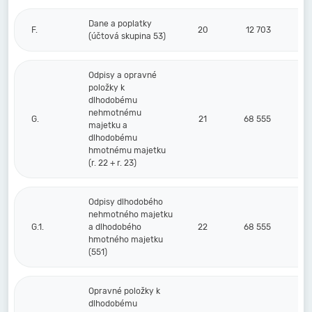
Dane a poplatky
F.
20
12 703
(účtová skupina 53)
Odpisy a opravné
položky k
dlhodobému
nehmotnému
G.
21
68 555
majetku a
dlhodobému
hmotnému majetku
(r. 22 + r. 23)
Odpisy dlhodobého
nehmotného majetku
G.1.
a dlhodobého
22
68 555
hmotného majetku
(551)
Opravné položky k
dlhodobému