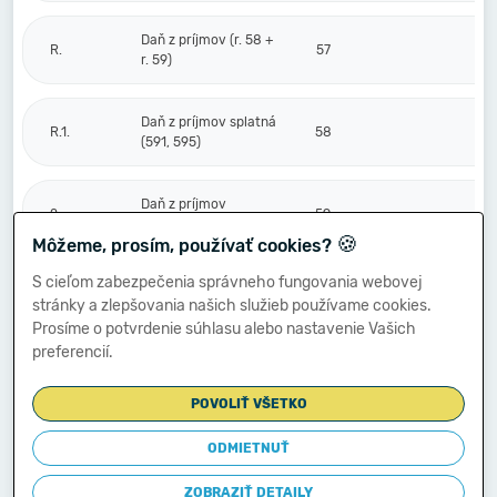
Daň z príjmov (r. 58 +
R.
57
r. 59)
Daň z príjmov splatná
R.1.
58
(591, 595)
Daň z príjmov
2.
59
odložená (+/-) (592)
🍪
Môžeme, prosím, používať cookies?
S cieľom zabezpečenia správneho fungovania webovej
Prevod podielov na
stránky a zlepšovania našich služieb používame cookies.
výsledku
S.
hospodárenia
60
Prosíme o potvrdenie súhlasu alebo nastavenie Vašich
spoločníkom (+/-
preferencií.
596)
POVOLIŤ VŠETKO
Výsledok
hospodárenia za
ODMIETNUŤ
****
účtovné obdobie po
61
44 072
zdanení (+/-) (r. 56
ZOBRAZIŤ DETAILY