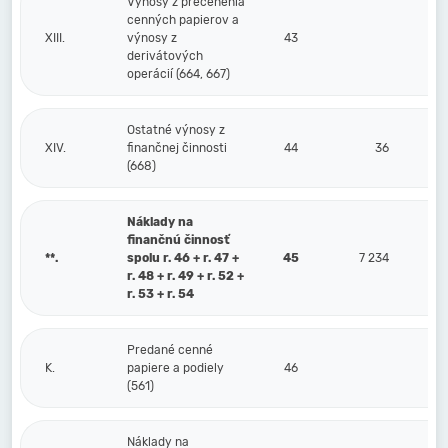
Výnosy z precenenia
cenných papierov a
XIII.
výnosy z
43
derivátových
operácií (664, 667)
Ostatné výnosy z
XIV.
finančnej činnosti
44
36
(668)
Náklady na
finančnú činnosť
**.
spolu r. 46 + r. 47 +
45
7 234
r. 48 + r. 49 + r. 52 +
r. 53 + r. 54
Predané cenné
K.
papiere a podiely
46
(561)
Náklady na