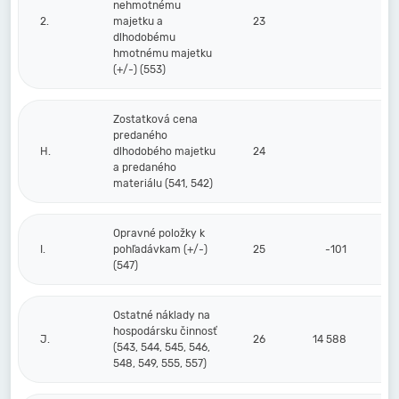
nehmotnému
2.
majetku a
23
dlhodobému
hmotnému majetku
(+/-) (553)
Zostatková cena
predaného
H.
dlhodobého majetku
24
a predaného
materiálu (541, 542)
Opravné položky k
I.
pohľadávkam (+/-)
25
-101
(547)
Ostatné náklady na
hospodársku činnosť
J.
26
14 588
(543, 544, 545, 546,
548, 549, 555, 557)