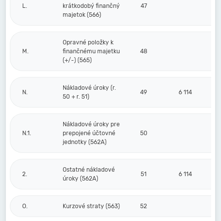
L.
krátkodobý finančný
47
majetok (566)
Opravné položky k
M.
finančnému majetku
48
(+/-) (565)
Nákladové úroky (r.
N.
49
6 114
50 + r. 51)
Nákladové úroky pre
N.1.
prepojené účtovné
50
jednotky (562A)
Ostatné nákladové
2.
51
6 114
úroky (562A)
O.
Kurzové straty (563)
52