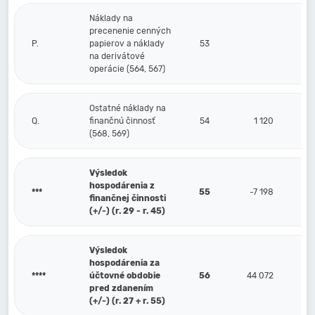
Náklady na
precenenie cenných
P.
papierov a náklady
53
na derivátové
operácie (564, 567)
Ostatné náklady na
Q.
finančnú činnosť
54
1 120
(568, 569)
Výsledok
hospodárenia z
***
55
-7 198
finančnej činnosti
(+/-) (r. 29 - r. 45)
Výsledok
hospodárenia za
****
účtovné obdobie
56
44 072
pred zdanením
(+/-) (r. 27 + r. 55)