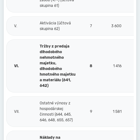
zásob (+/-) (účtová
skupina 61)
Aktivácia (účtová
V.
7
3 600
skupina 62)
Tržby z predaja
dlhodobého
nehmotného
majetku,
VI.
8
1 416
dlhodobého
hmotného majetku
a materiálu (641,
642)
Ostatné výnosy z
hospodárskej
VII.
9
1 581
činnosti (644, 645,
646, 648, 655, 657)
Náklady na