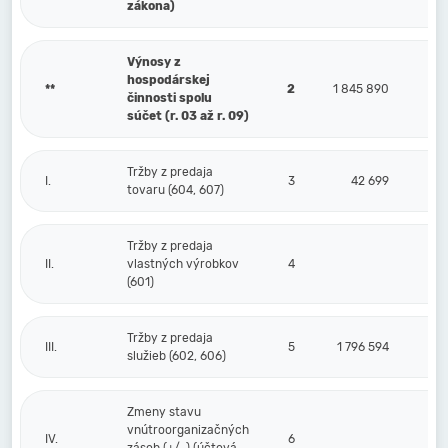
zákona)
Výnosy z
hospodárskej
**
2
1 845 890
činnosti spolu
súčet (r. 03 až r. 09)
Tržby z predaja
I.
3
42 699
tovaru (604, 607)
Tržby z predaja
II.
vlastných výrobkov
4
(601)
Tržby z predaja
III.
5
1 796 594
služieb (602, 606)
Zmeny stavu
vnútroorganizačných
IV.
6