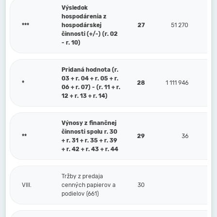
Výsledok
hospodárenia z
***
hospodárskej
27
51 270
činnosti (+/-) (r. 02
- r. 10)
Pridaná hodnota (r.
03 + r. 04 + r. 05 + r.
*
28
1 111 946
06 + r. 07) - (r. 11 + r.
12 + r. 13 + r. 14)
Výnosy z finančnej
činnosti spolu r. 30
**
29
36
+ r. 31 + r. 35 + r. 39
+ r. 42 + r. 43 + r. 44
Tržby z predaja
VIII.
cenných papierov a
30
podielov (661)