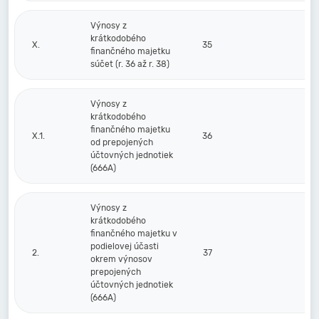
Výnosy z
krátkodobého
X.
35
finančného majetku
súčet (r. 36 až r. 38)
Výnosy z
krátkodobého
finančného majetku
X.1.
36
od prepojených
účtovných jednotiek
(666A)
Výnosy z
krátkodobého
finančného majetku v
podielovej účasti
2.
37
okrem výnosov
prepojených
účtovných jednotiek
(666A)