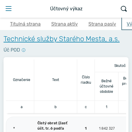
Účtovný výkaz
Titulná strana
Strana aktív
Strana pasív
Vý
Technické služby Starého Mesta, a.s.
Úč POD
Skutočnos
Číslo
Bezp
Označenie
Text
Bežné
riadku
predc
účtovné
ú
obdobie
o
a
b
c
1
Čistý obrat (časť
*
účt. tr. 6 podľa
1
1 842 327