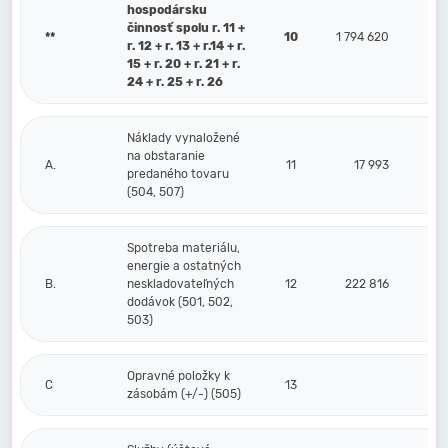
hospodársku
činnosť spolu r. 11 +
**
10
1 794 620
r. 12 + r. 13 + r.14 + r.
15 + r. 20 + r. 21 + r.
24 + r. 25 + r. 26
Náklady vynaložené
na obstaranie
A.
11
17 993
predaného tovaru
(504, 507)
Spotreba materiálu,
energie a ostatných
B.
neskladovateľných
12
222 816
dodávok (501, 502,
503)
Opravné položky k
C
13
zásobám (+/-) (505)