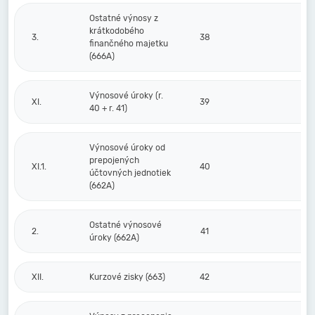
Ostatné výnosy z
krátkodobého
3.
38
finančného majetku
(666A)
Výnosové úroky (r.
XI.
39
40 + r. 41)
Výnosové úroky od
prepojených
XI.1.
40
účtovných jednotiek
(662A)
Ostatné výnosové
2.
41
úroky (662A)
XII.
Kurzové zisky (663)
42