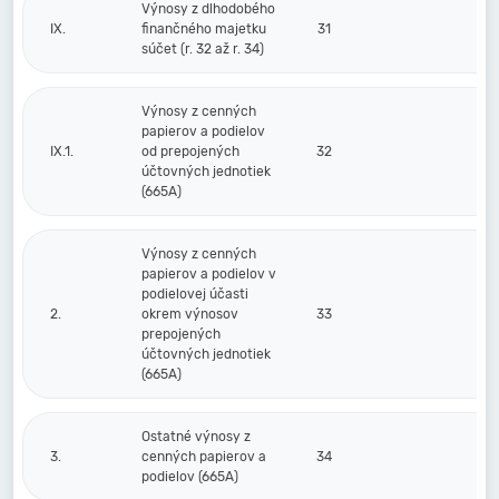
Výnosy z dlhodobého
IX.
finančného majetku
31
súčet (r. 32 až r. 34)
Výnosy z cenných
papierov a podielov
IX.1.
od prepojených
32
účtovných jednotiek
(665A)
Výnosy z cenných
papierov a podielov v
podielovej účasti
2.
okrem výnosov
33
prepojených
účtovných jednotiek
(665A)
Ostatné výnosy z
3.
cenných papierov a
34
podielov (665A)