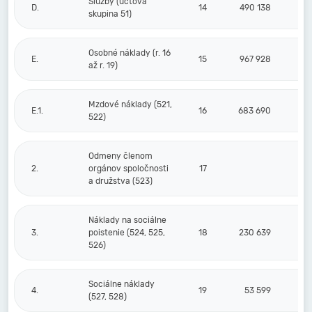
Služby (účtová
D.
14
490 138
skupina 51)
Osobné náklady (r. 16
E.
15
967 928
až r. 19)
Mzdové náklady (521,
E.1.
16
683 690
522)
Odmeny členom
2.
orgánov spoločnosti
17
a družstva (523)
Náklady na sociálne
3.
poistenie (524, 525,
18
230 639
526)
Sociálne náklady
4.
19
53 599
(527, 528)