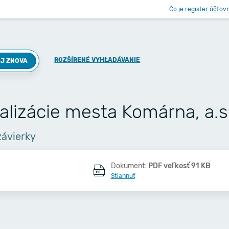
Čo je register účtov
ROZŠÍRENÉ VYHĽADÁVANIE
J ZNOVA
lizácie mesta Komárna, a.s
závierky
Dokument:
PDF veľkosť 91 KB
Stiahnuť