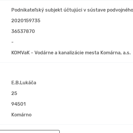
Podnikateľský subjekt účtujúci v sústave podvojnéh
2020159735
36537870
-
KOMVaK - Vodárne a kanalizácie mesta Komárna, a.s.
E.B.Lukáča
25
94501
Komárno