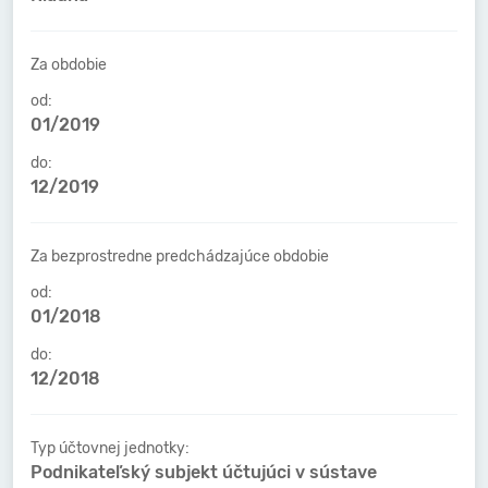
Za obdobie
od:
01/2019
do:
12/2019
Za bezprostredne predchádzajúce obdobie
od:
01/2018
do:
12/2018
Typ účtovnej jednotky:
Podnikateľský subjekt účtujúci v sústave