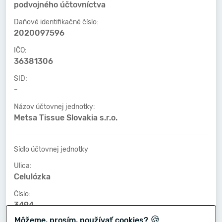
podvojného účtovníctva
Daňové identifikačné číslo:
2020097596
IČO:
36381306
SID:
-
Názov účtovnej jednotky:
Metsa Tissue Slovakia s.r.o.
Sídlo účtovnej jednotky
Ulica:
Celulózka
Číslo:
3494
🍪
Môžeme, prosím, používať cookies?