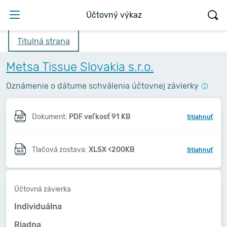
Účtovný výkaz
Titulná strana
Metsa Tissue Slovakia s.r.o.
Oznámenie o dátume schválenia účtovnej závierky
Dokument:
PDF veľkosť 91 KB
Stiahnuť
Tlačová zostava:
XLSX <200KB
Stiahnuť
Účtovná závierka
Individuálna
Riadna