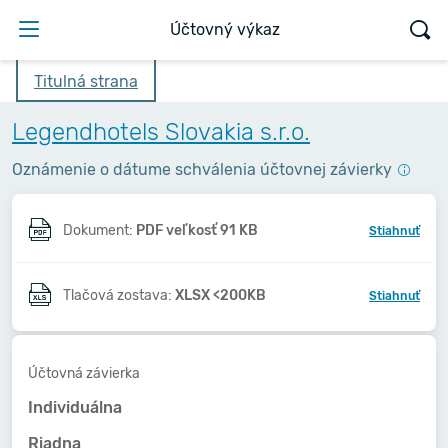
Účtovný výkaz
Titulná strana
Legendhotels Slovakia s.r.o.
Oznámenie o dátume schválenia účtovnej závierky
Dokument:
PDF veľkosť 91 KB
Stiahnuť
Tlačová zostava:
XLSX <200KB
Stiahnuť
Účtovná závierka
Individuálna
Riadna