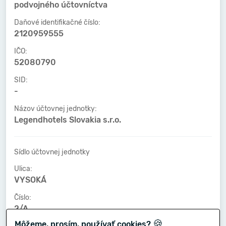
podvojného účtovníctva
Daňové identifikačné číslo:
2120959555
IČO:
52080790
SID:
-
Názov účtovnej jednotky:
Legendhotels Slovakia s.r.o.
Sídlo účtovnej jednotky
Ulica:
VYSOKÁ
Číslo:
2/A
🍪
Môžeme, prosím, používať cookies?