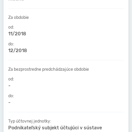
Za obdobie
od:
11/2018
do:
12/2018
Za bezprostredne predchádzajúce obdobie
od:
-
do:
-
Typ účtovnej jednotky:
Podnikateľský subjekt účtujúci v sústave