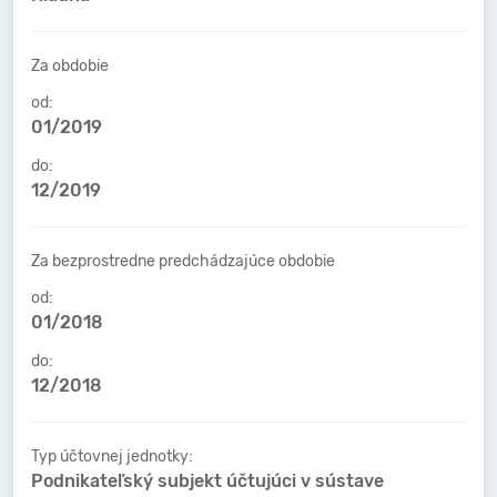
Za obdobie
od:
01/2019
do:
12/2019
Za bezprostredne predchádzajúce obdobie
od:
01/2018
do:
12/2018
Typ účtovnej jednotky:
Podnikateľský subjekt účtujúci v sústave