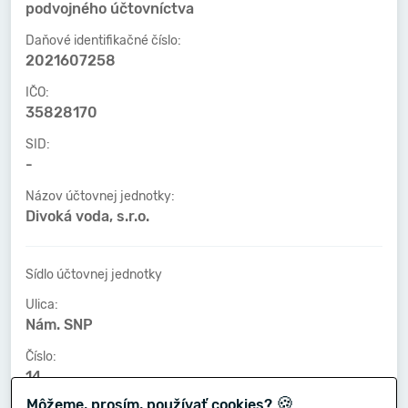
podvojného účtovníctva
Daňové identifikačné číslo:
2021607258
IČO:
35828170
SID:
-
Názov účtovnej jednotky:
Divoká voda, s.r.o.
Sídlo účtovnej jednotky
Ulica:
Nám. SNP
Číslo:
14
🍪
Môžeme, prosím, používať cookies?