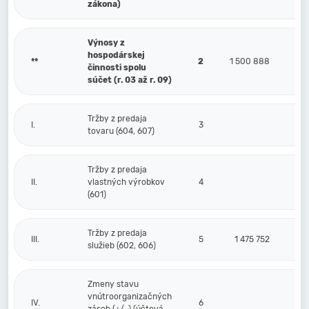
zákona)
Výnosy z
hospodárskej
**
2
1 500 888
činnosti spolu
súčet (r. 03 až r. 09)
Tržby z predaja
I.
3
tovaru (604, 607)
Tržby z predaja
II.
vlastných výrobkov
4
(601)
Tržby z predaja
III.
5
1 475 752
služieb (602, 606)
Zmeny stavu
vnútroorganizačných
IV.
6