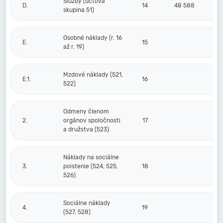
Služby (účtová
D.
14
48 588
skupina 51)
Osobné náklady (r. 16
E.
15
až r. 19)
Mzdové náklady (521,
E.1.
16
522)
Odmeny členom
2.
orgánov spoločnosti
17
a družstva (523)
Náklady na sociálne
3.
poistenie (524, 525,
18
526)
Sociálne náklady
4.
19
(527, 528)