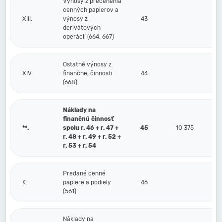
Výnosy z precenenia
cenných papierov a
XIII.
výnosy z
43
derivátových
operácií (664, 667)
Ostatné výnosy z
XIV.
finančnej činnosti
44
(668)
Náklady na
finančnú činnosť
**.
spolu r. 46 + r. 47 +
45
10 375
r. 48 + r. 49 + r. 52 +
r. 53 + r. 54
Predané cenné
K.
papiere a podiely
46
(561)
Náklady na