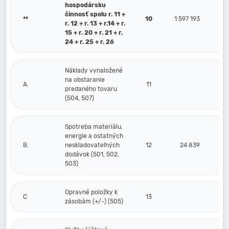
hospodársku
činnosť spolu r. 11 +
**
10
1 597 193
r. 12 + r. 13 + r.14 + r.
15 + r. 20 + r. 21 + r.
24 + r. 25 + r. 26
Náklady vynaložené
na obstaranie
A.
11
predaného tovaru
(504, 507)
Spotreba materiálu,
energie a ostatných
B.
neskladovateľných
12
24 839
dodávok (501, 502,
503)
Opravné položky k
C
13
zásobám (+/-) (505)