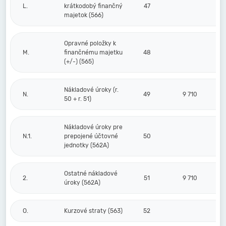
L.
krátkodobý finančný
47
majetok (566)
Opravné položky k
M.
finančnému majetku
48
(+/-) (565)
Nákladové úroky (r.
N.
49
9 710
50 + r. 51)
Nákladové úroky pre
N.1.
prepojené účtovné
50
jednotky (562A)
Ostatné nákladové
2.
51
9 710
úroky (562A)
O.
Kurzové straty (563)
52