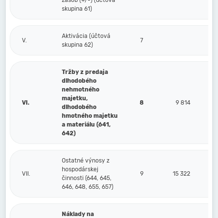
zásob (+/-) (účtová
skupina 61)
Aktivácia (účtová
V.
7
skupina 62)
Tržby z predaja
dlhodobého
nehmotného
majetku,
VI.
8
9 814
dlhodobého
hmotného majetku
a materiálu (641,
642)
Ostatné výnosy z
hospodárskej
VII.
9
15 322
činnosti (644, 645,
646, 648, 655, 657)
Náklady na