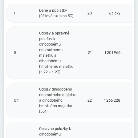
Dane a poplatky
F.
20
63 372
(účtová skupina 53)
Odpisy a opravné
položky k
dlhodobému
nehmotnému
G.
21
1 201 966
majetku a
dlhodobému
hmotnému majetku
(r. 22 + r. 23)
Odpisy dlhodobého
nehmotného majetku
G.1.
a dlhodobého
22
1 266 228
hmotného majetku
(551)
Opravné položky k
dlhodobému