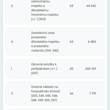
nehmotnému
2.
majetku a
23
-64 262
dlhodobému
hmotnému majetku
(+/-) (553)
Zostatková cena
predaného
H.
dlhodobého majetku
24
6 480
a predaného
materiálu (541, 542)
Opravné položky k
I.
pohľadávkam (+/-)
25
244 769
(547)
Ostatné náklady na
hospodársku činnosť
J.
26
7 179
(543, 544, 545, 546,
548, 549, 555, 557)