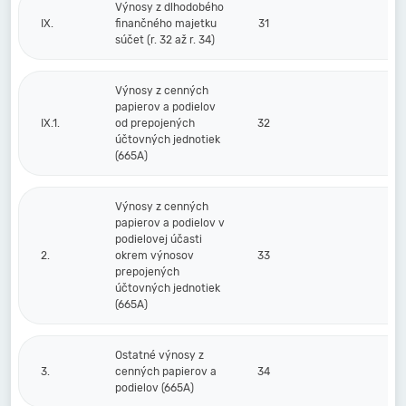
Výnosy z dlhodobého
IX.
finančného majetku
31
súčet (r. 32 až r. 34)
Výnosy z cenných
papierov a podielov
IX.1.
od prepojených
32
účtovných jednotiek
(665A)
Výnosy z cenných
papierov a podielov v
podielovej účasti
2.
okrem výnosov
33
prepojených
účtovných jednotiek
(665A)
Ostatné výnosy z
3.
cenných papierov a
34
podielov (665A)