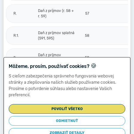
Daň z príjmov (r. 58 +
R.
57
r. 59)
Daň z príjmov splatná
R.1.
58
(591, 595)
Daň z príjmov
2.
59
odložená (+/-) (592)
🍪
Môžeme, prosím, používať cookies?
S cieľom zabezpečenia správneho fungovania webovej
Prevod podielov na
stránky a zlepšovania našich služieb používame cookies.
výsledku
S.
hospodárenia
60
Prosíme o potvrdenie súhlasu alebo nastavenie Vašich
spoločníkom (+/-
preferencií.
596)
POVOLIŤ VŠETKO
Výsledok
hospodárenia za
ODMIETNUŤ
****
účtovné obdobie po
61
-100 998
zdanení (+/-) (r. 56
ZOBRAZIŤ DETAILY