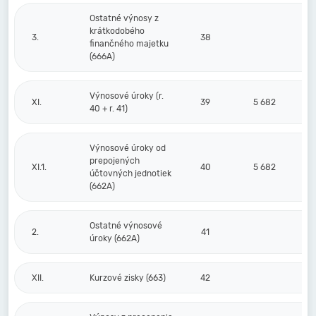
Ostatné výnosy z
krátkodobého
3.
38
finančného majetku
(666A)
Výnosové úroky (r.
XI.
39
5 682
40 + r. 41)
Výnosové úroky od
prepojených
XI.1.
40
5 682
účtovných jednotiek
(662A)
Ostatné výnosové
2.
41
úroky (662A)
XII.
Kurzové zisky (663)
42