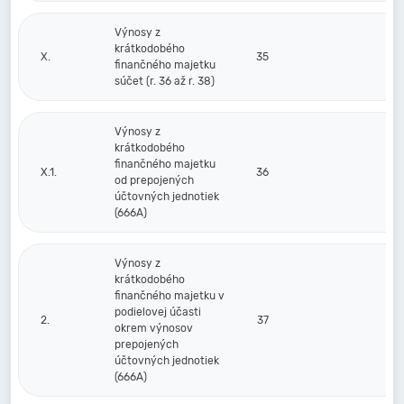
Výnosy z
krátkodobého
X.
35
finančného majetku
súčet (r. 36 až r. 38)
Výnosy z
krátkodobého
finančného majetku
X.1.
36
od prepojených
účtovných jednotiek
(666A)
Výnosy z
krátkodobého
finančného majetku v
podielovej účasti
2.
37
okrem výnosov
prepojených
účtovných jednotiek
(666A)