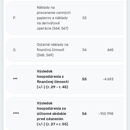
Náklady na
precenenie cenných
P.
papierov a náklady
53
na derivátové
operácie (564, 567)
Ostatné náklady na
Q.
finančnú činnosť
54
665
(568, 569)
Výsledok
hospodárenia z
***
55
-4 693
finančnej činnosti
(+/-) (r. 29 - r. 45)
Výsledok
hospodárenia za
****
účtovné obdobie
56
-100 998
pred zdanením
(+/-) (r. 27 + r. 55)