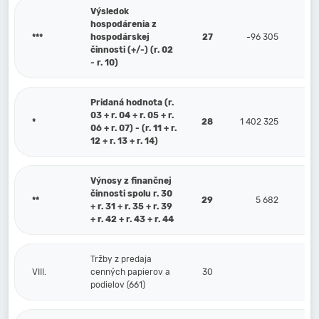
Výsledok
hospodárenia z
***
hospodárskej
27
-96 305
činnosti (+/-) (r. 02
- r. 10)
Pridaná hodnota (r.
03 + r. 04 + r. 05 + r.
*
28
1 402 325
06 + r. 07) - (r. 11 + r.
12 + r. 13 + r. 14)
Výnosy z finančnej
činnosti spolu r. 30
**
29
5 682
+ r. 31 + r. 35 + r. 39
+ r. 42 + r. 43 + r. 44
Tržby z predaja
VIII.
cenných papierov a
30
podielov (661)