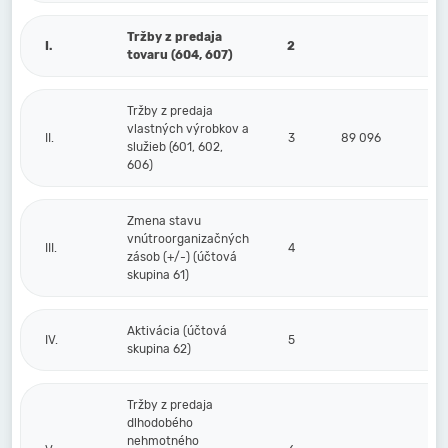
Tržby z predaja
I.
2
tovaru (604, 607)
Tržby z predaja
vlastných výrobkov a
II.
3
89 096
služieb (601, 602,
606)
Zmena stavu
vnútroorganizačných
III.
4
zásob (+/-) (účtová
skupina 61)
Aktivácia (účtová
IV.
5
skupina 62)
Tržby z predaja
dlhodobého
nehmotného