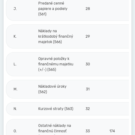
Predané cenné
J.
papiere a podiely
28
(561)
Náklady na
K.
krátkodobý finančný
29
majetok (566)
Opravné položky k
L.
finančnému majetku
30
(+/-) (565)
Nákladové úroky
M.
31
(562)
N.
Kurzové straty (563)
32
Ostatné náklady na
O.
finančnú činnosť
33
174