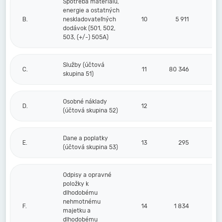
Spotreba materiálu,
energie a ostatných
B.
neskladovateľných
10
5 911
dodávok (501, 502,
503, (+/-) 505A)
Služby (účtová
C.
11
80 346
skupina 51)
Osobné náklady
D.
12
(účtová skupina 52)
Dane a poplatky
E.
13
295
(účtová skupina 53)
Odpisy a opravné
položky k
dlhodobému
nehmotnému
F.
14
1 834
majetku a
dlhodobému