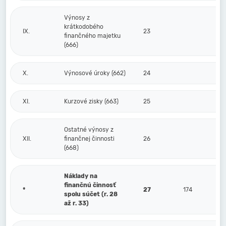
Výnosy z
krátkodobého
IX.
23
finančného majetku
(666)
X.
Výnosové úroky (662)
24
XI.
Kurzové zisky (663)
25
Ostatné výnosy z
XII.
finančnej činnosti
26
(668)
Náklady na
finančnú činnosť
*
27
174
spolu súčet (r. 28
až r. 33)