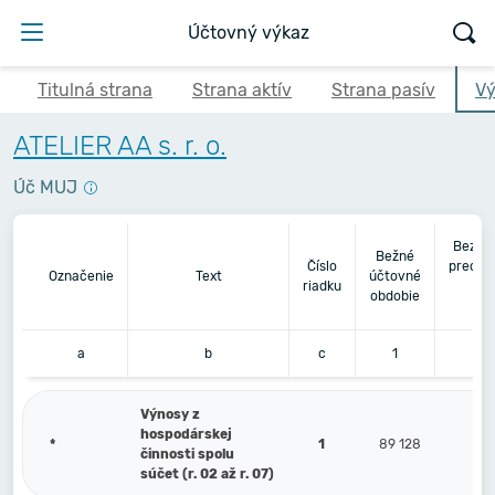
Účtovný výkaz
Titulná strana
Strana aktív
Strana pasív
Vý
ATELIER AA s. r. o.
Úč MUJ
Bezpr
Bežné
Číslo
predch
Označenie
Text
účtovné
riadku
úč
obdobie
ob
a
b
c
1
Výnosy z
hospodárskej
*
1
89 128
činnosti spolu
súčet (r. 02 až r. 07)