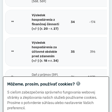
(568, 569)
Výsledok
hospodárenia z
**
34
-174
finančnej činnosti
(+/-) (r. 20 - r. 27)
Výsledok
hospodárenia za
**
účtovné obdobie
35
396
pred zdanením
(+/-) (r. 18 + r. 34)
Daň z príjmov (591,
P.
36
1 072
595)
🍪
Môžeme, prosím, používať cookies?
S cieľom zabezpečenia správneho fungovania webovej
Prevod podielov na
stránky a zlepšovania našich služieb používame cookies.
výsledku
Q.
hospodárenia
37
Prosíme o potvrdenie súhlasu alebo nastavenie Vašich
spoločníkom (+/-)
preferencií.
(596)