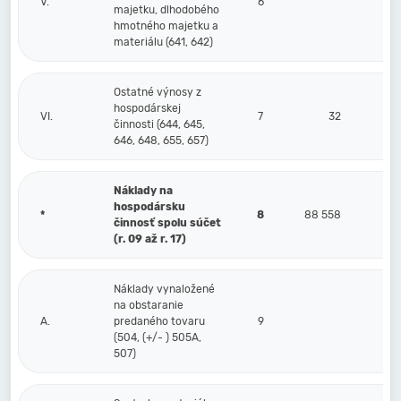
V.
6
majetku, dlhodobého
hmotného majetku a
materiálu (641, 642)
Ostatné výnosy z
hospodárskej
VI.
7
32
činnosti (644, 645,
646, 648, 655, 657)
Náklady na
hospodársku
*
8
88 558
činnosť spolu súčet
(r. 09 až r. 17)
Náklady vynaložené
na obstaranie
A.
predaného tovaru
9
(504, (+/- ) 505A,
507)