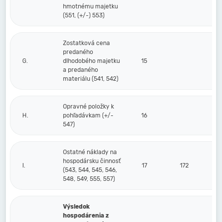
hmotnému majetku
(551, (+/-) 553)
Zostatková cena
predaného
G.
dlhodobého majetku
15
a predaného
materiálu (541, 542)
Opravné položky k
H.
pohľadávkam (+/-
16
547)
Ostatné náklady na
hospodársku činnosť
I.
17
172
(543, 544, 545, 546,
548, 549, 555, 557)
Výsledok
hospodárenia z