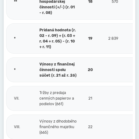
**
hospodárskej
18
570
činnosti (+/-) (r. 01
- r. 08)
Pridaná hodnota (r.
02 - r. 09) + (r. 03 +
*
19
2 839
r. 04 + r. 05) - (r. 10
+ r. 11)
Výnosy z finančnej
*
činnosti spolu
20
súčet (r. 21 až r. 26)
Tržby z predaja
VII.
cenných papierov a
21
podielov (661)
Výnosy z dlhodobého
VIII.
finančného majetku
22
(665)