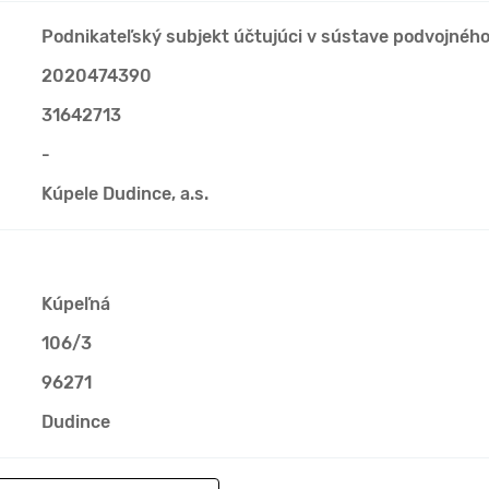
Podnikateľský subjekt účtujúci v sústave podvojnéh
2020474390
31642713
-
Kúpele Dudince, a.s.
Kúpeľná
106/3
96271
Dudince