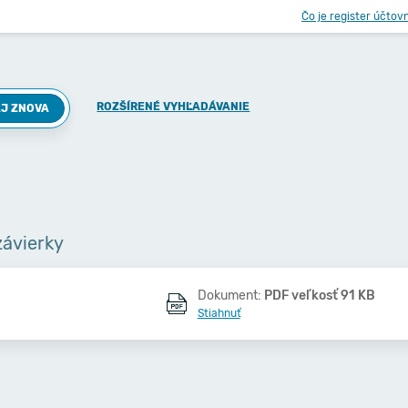
Čo je register účtov
ROZŠÍRENÉ VYHĽADÁVANIE
J ZNOVA
závierky
Dokument:
PDF veľkosť 91 KB
Stiahnuť