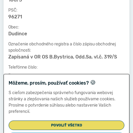
PSČ:
96271
Obec:
Dudince
Označenie obchodného registra a číslo zápisu obchodnej
spoločnosti:
Zapísaná v OR OS B.Bystrica, Odd.Sa, vl.č. 319/S
Telefónne číslo:
-
🍪
Môžeme, prosím, používať cookies?
Faxové číslo:
-
S cieľom zabezpečenia správneho fungovania webovej
stránky a zlepšovania našich služieb používame cookies.
E-mailová adresa:
Prosíme o potvrdenie súhlasu alebo nastavenie Vašich
-
preferencií.
POVOLIŤ VŠETKO
Zostavená dňa: