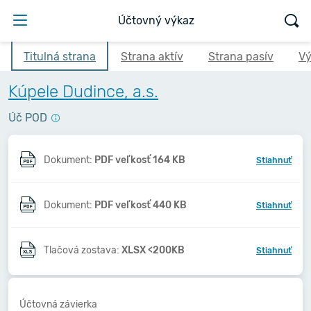
Účtovný výkaz
Titulná strana
Strana aktív
Strana pasív
Vý
Kúpele Dudince, a.s.
Úč POD
Dokument:
PDF veľkosť 164 KB
Stiahnuť
Dokument:
PDF veľkosť 440 KB
Stiahnuť
Tlačová zostava:
XLSX <200KB
Stiahnuť
Účtovná závierka