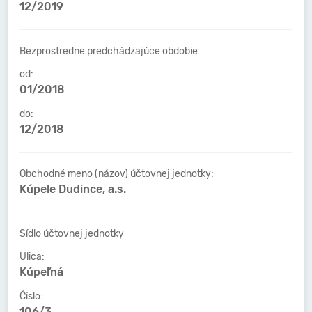
12/2019
Bezprostredne predchádzajúce obdobie
od:
01/2018
do:
12/2018
Obchodné meno (názov) účtovnej jednotky:
Kúpele Dudince, a.s.
Sídlo účtovnej jednotky
Ulica:
Kúpeľná
Číslo:
106/3