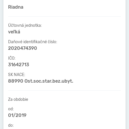
Riadna
Účtovná jednotka:
veľká
Daňové identifikačné číslo:
2020474390
IČO:
31642713
SK NACE:
88990 Ost.soc.star.bez.ubyt.
Za obdobie
od:
01/2019
do: