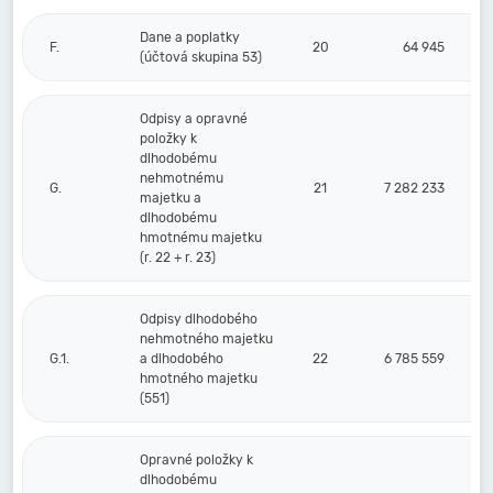
Dane a poplatky
F.
20
64 945
(účtová skupina 53)
Odpisy a opravné
položky k
dlhodobému
nehmotnému
G.
21
7 282 233
majetku a
dlhodobému
hmotnému majetku
(r. 22 + r. 23)
Odpisy dlhodobého
nehmotného majetku
G.1.
a dlhodobého
22
6 785 559
hmotného majetku
(551)
Opravné položky k
dlhodobému