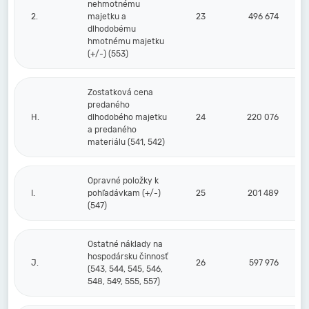
nehmotnému
2.
majetku a
23
496 674
dlhodobému
hmotnému majetku
(+/-) (553)
Zostatková cena
predaného
H.
dlhodobého majetku
24
220 076
a predaného
materiálu (541, 542)
Opravné položky k
I.
pohľadávkam (+/-)
25
201 489
(547)
Ostatné náklady na
hospodársku činnosť
J.
26
597 976
(543, 544, 545, 546,
548, 549, 555, 557)