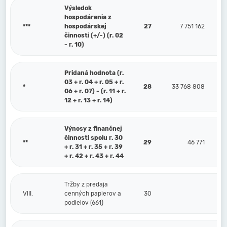
Výsledok
hospodárenia z
***
hospodárskej
27
7 751 162
činnosti (+/-) (r. 02
- r. 10)
Pridaná hodnota (r.
03 + r. 04 + r. 05 + r.
*
28
33 768 808
06 + r. 07) - (r. 11 + r.
12 + r. 13 + r. 14)
Výnosy z finančnej
činnosti spolu r. 30
**
29
46 771
+ r. 31 + r. 35 + r. 39
+ r. 42 + r. 43 + r. 44
Tržby z predaja
VIII.
cenných papierov a
30
podielov (661)