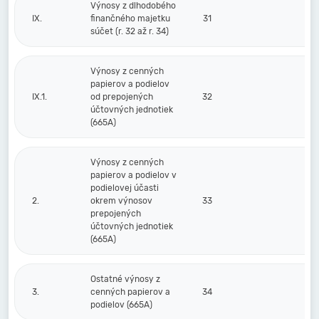
Výnosy z dlhodobého
IX.
finančného majetku
31
súčet (r. 32 až r. 34)
Výnosy z cenných
papierov a podielov
IX.1.
od prepojených
32
účtovných jednotiek
(665A)
Výnosy z cenných
papierov a podielov v
podielovej účasti
2.
okrem výnosov
33
prepojených
účtovných jednotiek
(665A)
Ostatné výnosy z
3.
cenných papierov a
34
podielov (665A)