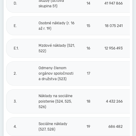
Služby (účtová
D.
14
41 947 866
skupina 51)
Osobné náklady (r. 16
E.
15
18 075 241
až r. 19)
Mzdové náklady (521,
E.1.
16
12 956 493
522)
Odmeny členom
2.
orgánov spoločnosti
17
a družstva (523)
Náklady na sociálne
3.
poistenie (524, 525,
18
4 432 266
526)
Sociálne náklady
4.
19
686 482
(527, 528)