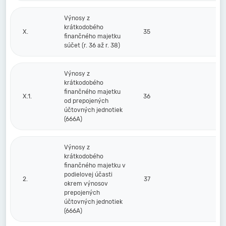
Výnosy z
krátkodobého
X.
35
finančného majetku
súčet (r. 36 až r. 38)
Výnosy z
krátkodobého
finančného majetku
X.1.
36
od prepojených
účtovných jednotiek
(666A)
Výnosy z
krátkodobého
finančného majetku v
podielovej účasti
2.
37
okrem výnosov
prepojených
účtovných jednotiek
(666A)