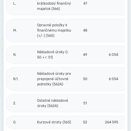
L.
krátkodobý finančný
47
majetok (566)
Opravné položky k
M.
finančnému majetku
48
(+/-) (565)
Nákladové úroky (r.
N.
49
6 054
50 + r. 51)
Nákladové úroky pre
N.1.
prepojené účtovné
50
6 054
jednotky (562A)
Ostatné nákladové
2.
51
úroky (562A)
O.
Kurzové straty (563)
52
264 595