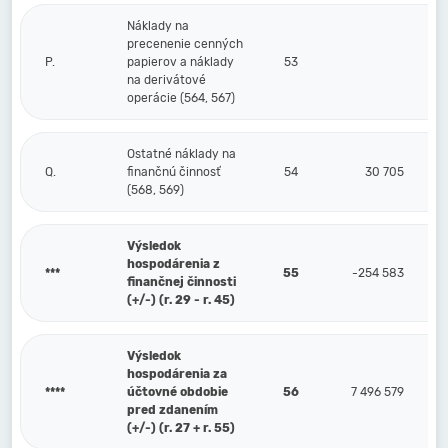
Náklady na
precenenie cenných
P.
papierov a náklady
53
na derivátové
operácie (564, 567)
Ostatné náklady na
Q.
finančnú činnosť
54
30 705
(568, 569)
Výsledok
hospodárenia z
***
55
-254 583
finančnej činnosti
(+/-) (r. 29 - r. 45)
Výsledok
hospodárenia za
****
účtovné obdobie
56
7 496 579
pred zdanením
(+/-) (r. 27 + r. 55)