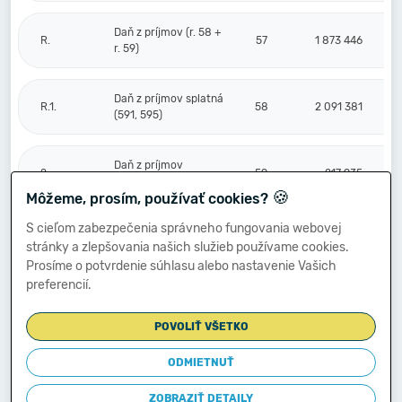
Daň z príjmov (r. 58 +
R.
57
1 873 446
r. 59)
Daň z príjmov splatná
R.1.
58
2 091 381
(591, 595)
Daň z príjmov
2.
59
-217 935
odložená (+/-) (592)
🍪
Môžeme, prosím, používať cookies?
S cieľom zabezpečenia správneho fungovania webovej
Prevod podielov na
stránky a zlepšovania našich služieb používame cookies.
výsledku
S.
hospodárenia
60
Prosíme o potvrdenie súhlasu alebo nastavenie Vašich
spoločníkom (+/-
preferencií.
596)
POVOLIŤ VŠETKO
Výsledok
hospodárenia za
ODMIETNUŤ
****
účtovné obdobie po
61
5 623 133
zdanení (+/-) (r. 56
ZOBRAZIŤ DETAILY