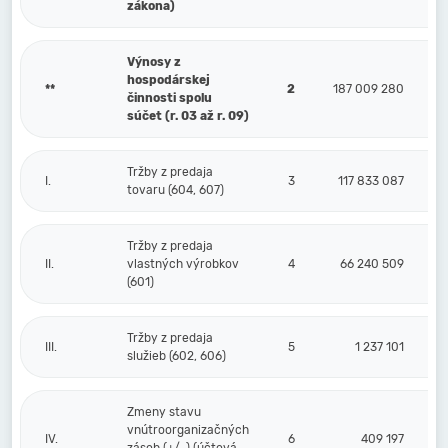
zákona)
Výnosy z
hospodárskej
**
2
187 009 280
činnosti spolu
súčet (r. 03 až r. 09)
Tržby z predaja
I.
3
117 833 087
tovaru (604, 607)
Tržby z predaja
II.
vlastných výrobkov
4
66 240 509
(601)
Tržby z predaja
III.
5
1 237 101
služieb (602, 606)
Zmeny stavu
vnútroorganizačných
IV.
6
409 197