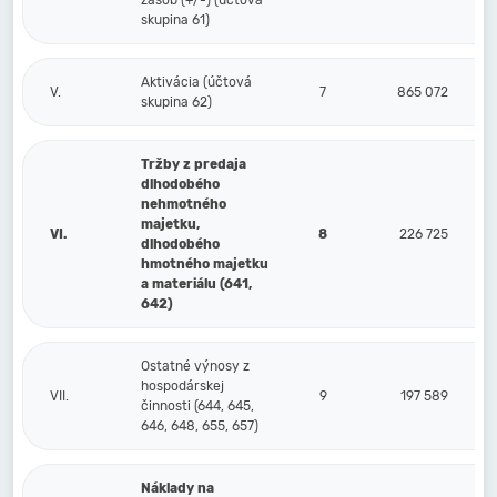
zásob (+/-) (účtová
skupina 61)
Aktivácia (účtová
V.
7
865 072
skupina 62)
Tržby z predaja
dlhodobého
nehmotného
majetku,
VI.
8
226 725
dlhodobého
hmotného majetku
a materiálu (641,
642)
Ostatné výnosy z
hospodárskej
VII.
9
197 589
činnosti (644, 645,
646, 648, 655, 657)
Náklady na