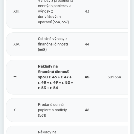
Výnosy z precenenia
cenných papierov a
XIII.
výnosy z
43
derivátových
operácií (664, 667)
Ostatné výnosy z
XIV.
finančnej činnosti
44
(668)
Náklady na
finančnú činnosť
**.
spolu r. 46 + r. 47 +
45
301 354
r. 48 + r. 49 + r. 52 +
r. 53 + r. 54
Predané cenné
K.
papiere a podiely
46
(561)
Náklady na