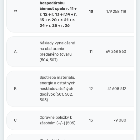
hospodársku
činnosť spolu r. 11 +
**
10
179 258 118
r. 12 + r. 13 + r.14 + r.
15 + r. 20 + r. 21 + r.
24 + r. 25 + r. 26
Náklady vynaložené
na obstaranie
A.
11
69 268 860
predaného tovaru
(504, 507)
Spotreba materiálu,
energie a ostatných
B.
neskladovateľných
12
41 608 512
dodávok (501, 502,
503)
Opravné položky k
C
13
-9 080
zásobám (+/-) (505)