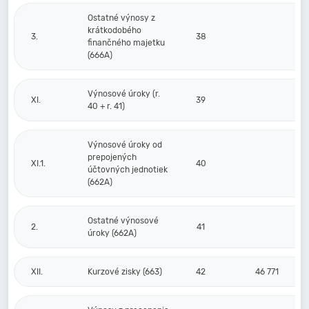
Ostatné výnosy z
krátkodobého
3.
38
finančného majetku
(666A)
Výnosové úroky (r.
XI.
39
40 + r. 41)
Výnosové úroky od
prepojených
XI.1.
40
účtovných jednotiek
(662A)
Ostatné výnosové
2.
41
úroky (662A)
XII.
Kurzové zisky (663)
42
46 771