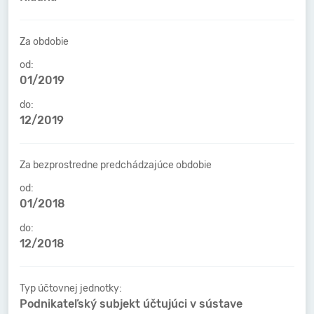
Za obdobie
od:
01/2019
do:
12/2019
Za bezprostredne predchádzajúce obdobie
od:
01/2018
do:
12/2018
Typ účtovnej jednotky:
Podnikateľský subjekt účtujúci v sústave