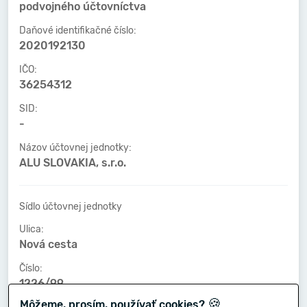
podvojného účtovníctva
Daňové identifikačné číslo:
2020192130
IČO:
36254312
SID:
-
Názov účtovnej jednotky:
ALU SLOVAKIA, s.r.o.
Sídlo účtovnej jednotky
Ulica:
Nová cesta
Číslo:
1226/99
🍪
Môžeme, prosím, používať cookies?