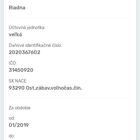
Riadna
Účtovná jednotka:
veľká
Daňové identifikačné číslo:
2020367602
IČO:
31450920
SK NACE:
93290 Ost.zábav,voľnočas.čin.
Za obdobie
od:
01/2019
do: