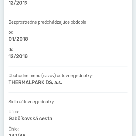
12/2019
Bezprostredne predchádzajúce obdobie
od:
01/2018
do:
12/2018
Obchodné meno (názov) účtovnej jednotky:
THERMALPARK DS, a.s.
Sídlo účtovnej jednotky
Ulica:
Gabčíkovská cesta
Číslo:
237/38