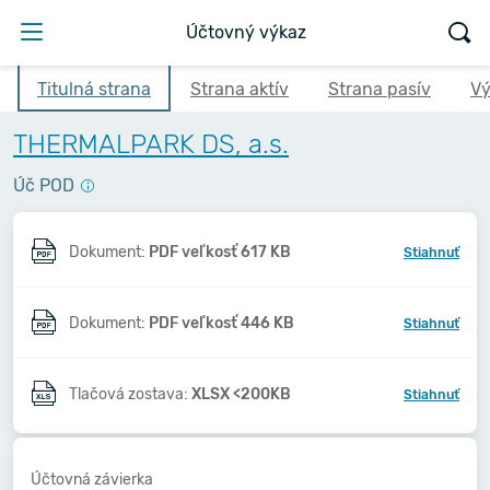
Účtovný výkaz
Titulná strana
Strana aktív
Strana pasív
Vý
THERMALPARK DS, a.s.
Úč POD
Dokument:
PDF veľkosť 617 KB
Stiahnuť
Dokument:
PDF veľkosť 446 KB
Stiahnuť
Tlačová zostava:
XLSX <200KB
Stiahnuť
Účtovná závierka