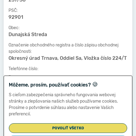
PSČ:
92901
Obec:
Dunajská Streda
Označenie obchodného registra a číslo zápisu obchodnej
spoločnosti:
Okresný úrad Trnava, Oddiel Sa, Vložka číslo 224/T
Telefónne číslo:
-
🍪
Môžeme, prosím, používať cookies?
Faxové číslo:
-
S cieľom zabezpečenia správneho fungovania webovej
stránky a zlepšovania našich služieb používame cookies.
E-mailová adresa:
Prosíme o potvrdenie súhlasu alebo nastavenie Vašich
-
preferencií.
POVOLIŤ VŠETKO
Zostavená dňa: