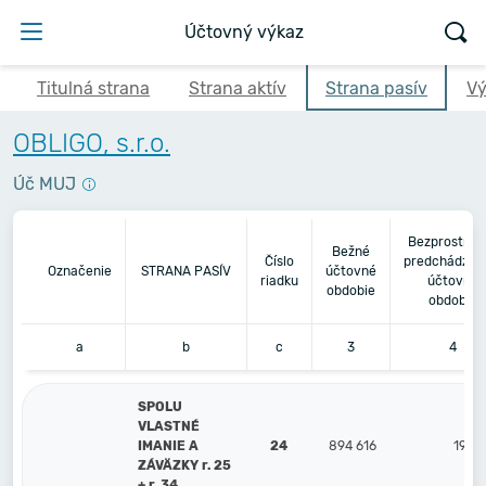
Účtovný výkaz
Titulná strana
Strana aktív
Strana pasív
Vý
OBLIGO, s.r.o.
Úč MUJ
Bezprostred
Bežné
Číslo
predchádzaj
Označenie
STRANA PASÍV
účtovné
riadku
účtovné
obdobie
obdobie
a
b
c
3
4
SPOLU
VLASTNÉ
IMANIE A
24
894 616
199 
ZÁVÄZKY r. 25
+ r. 34