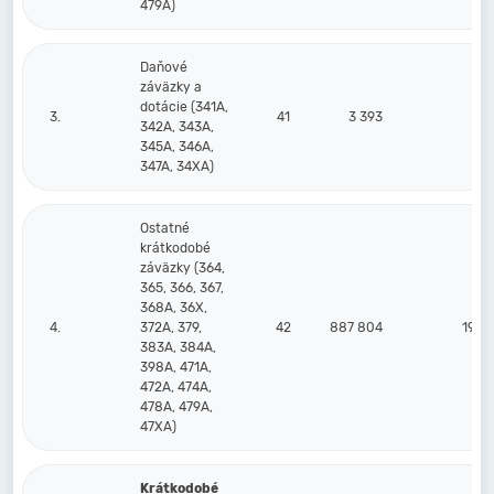
479A)
Daňové
záväzky a
dotácie (341A,
3.
41
3 393
342A, 343A,
345A, 346A,
347A, 34XA)
Ostatné
krátkodobé
záväzky (364,
365, 366, 367,
368A, 36X,
4.
372A, 379,
42
887 804
195 
383A, 384A,
398A, 471A,
472A, 474A,
478A, 479A,
47XA)
Krátkodobé