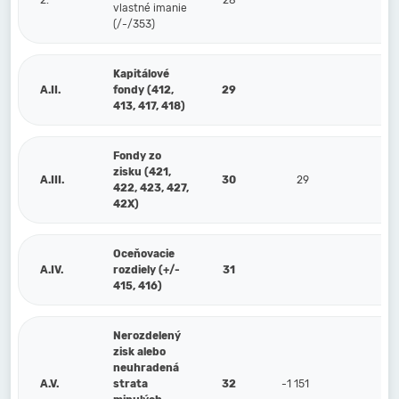
2.
28
vlastné imanie
(/-/353)
Kapitálové
A.II.
fondy (412,
29
413, 417, 418)
Fondy zo
zisku (421,
A.III.
30
29
422, 423, 427,
42X)
Oceňovacie
A.IV.
rozdiely (+/-
31
415, 416)
Nerozdelený
zisk alebo
neuhradená
A.V.
strata
32
-1 151