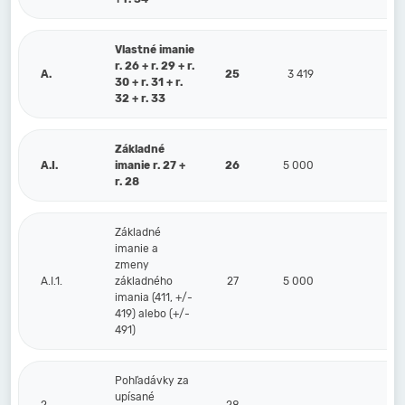
Vlastné imanie
r. 26 + r. 29 + r.
A.
25
3 419
3 
30 + r. 31 + r.
32 + r. 33
Základné
A.I.
imanie r. 27 +
26
5 000
5 
r. 28
Základné
imanie a
zmeny
A.I.1.
základného
27
5 000
5 
imania (411, +/-
419) alebo (+/-
491)
Pohľadávky za
upísané