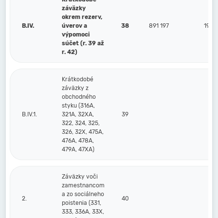
záväzky
okrem rezerv,
B.IV.
úverov a
38
891 197
195 
výpomoci
súčet (r. 39 až
r. 42)
Krátkodobé
záväzky z
obchodného
styku (316A,
B.IV.1.
321A, 32XA,
39
322, 324, 325,
326, 32X, 475A,
476A, 478A,
479A, 47XA)
Záväzky voči
zamestnancom
a zo sociálneho
2.
40
poistenia (331,
333, 336A, 33X,