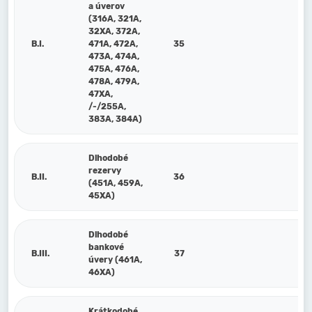
a úverov
(316A, 321A,
32XA, 372A,
B.I.
471A, 472A,
35
473A, 474A,
475A, 476A,
478A, 479A,
47XA,
/-/255A,
383A, 384A)
Dlhodobé
rezervy
B.II.
36
(451A, 459A,
45XA)
Dlhodobé
bankové
B.III.
37
úvery (461A,
46XA)
Krátkodobé