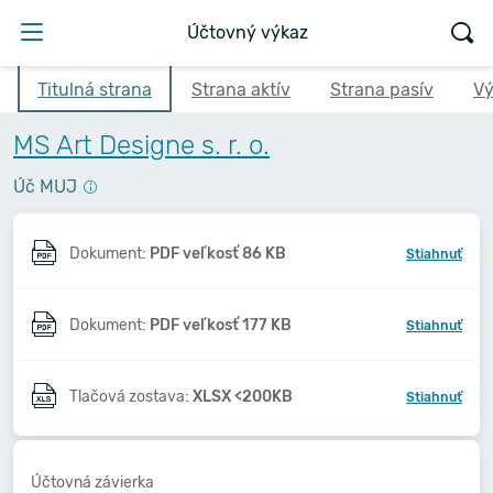
Účtovný výkaz
Titulná strana
Strana aktív
Strana pasív
Vý
MS Art Designe s. r. o.
Úč MUJ
Dokument:
PDF veľkosť 86 KB
Stiahnuť
Dokument:
PDF veľkosť 177 KB
Stiahnuť
Tlačová zostava:
XLSX <200KB
Stiahnuť
Účtovná závierka