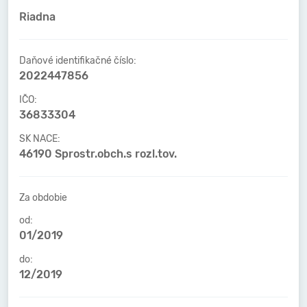
Riadna
Daňové identifikačné číslo:
2022447856
IČO:
36833304
SK NACE:
46190 Sprostr.obch.s rozl.tov.
Za obdobie
od:
01/2019
do:
12/2019