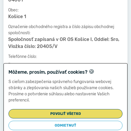
Obec:
Košice 1
Označenie obchodného registra a číslo zápisu obchodnej
spoločnosti:
Spoločnosť zapísaná v OR OS Košice I, Oddiel: Sro,
Vložka číslo: 20405/V
Telefónne číslo:
-
🍪
Môžeme, prosím, používať cookies?
Faxové číslo:
-
S cieľom zabezpečenia správneho fungovania webovej
stránky a zlepšovania našich služieb používame cookies.
E-mailová adresa:
Prosíme o potvrdenie súhlasu alebo nastavenie Vašich
-
preferencií.
POVOLIŤ VŠETKO
Zostavená dňa:
01.11.2020
ODMIETNUŤ