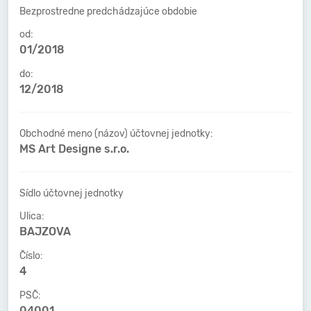
Bezprostredne predchádzajúce obdobie
od:
01/2018
do:
12/2018
Obchodné meno (názov) účtovnej jednotky:
MS Art Designe s.r.o.
Sídlo účtovnej jednotky
Ulica:
BAJZOVA
Číslo:
4
PSČ:
04001