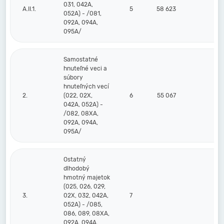
031, 042A,
A.II.1.
5
58 623
9 
052A) - /081,
092A, 094A,
095A/
Samostatné
hnuteľné veci a
súbory
hnuteľných vecí
2.
(022, 02X,
6
55 067
81
042A, 052A) -
/082, 08XA,
092A, 094A,
095A/
Ostatný
dlhodobý
hmotný majetok
(025, 026, 029,
3.
02X, 032, 042A,
7
052A) - /085,
086, 089, 08XA,
092A, 094A,