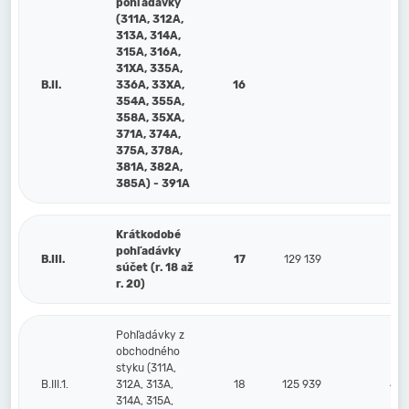
pohľadávky
(311A, 312A,
313A, 314A,
315A, 316A,
31XA, 335A,
B.II.
336A, 33XA,
16
354A, 355A,
358A, 35XA,
371A, 374A,
375A, 378A,
381A, 382A,
385A) - 391A
Krátkodobé
pohľadávky
B.III.
17
129 139
51
súčet (r. 18 až
r. 20)
Pohľadávky z
obchodného
styku (311A,
B.III.1.
312A, 313A,
18
125 939
40 
314A, 315A,