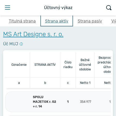
Účtovný výkaz
Titulná strana
Strana aktív
Strana pasív
Vý
MS Art Designe s. r. o.
Úč MUJ
Bezprostre
Bežné
Číslo
predchádza
Označenie
STRANA AKTÍV
účtovné
riadku
účtovné
obdobie
obdobie
a
b
c
Netto 1
Netto 2
SPOLU
MAJETOK r. 02
1
354 977
185 
+ r. 14