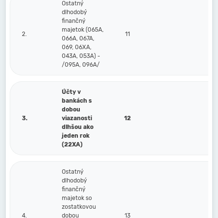
Ostatný
dlhodobý
finančný
majetok (065A,
2.
11
066A, 067A,
069, 06XA,
043A, 053A) -
/095A, 096A/
Účty v
bankách s
dobou
3.
viazanosti
12
dlhšou ako
jeden rok
(22XA)
Ostatný
dlhodobý
finančný
majetok so
zostatkovou
4.
dobou
13