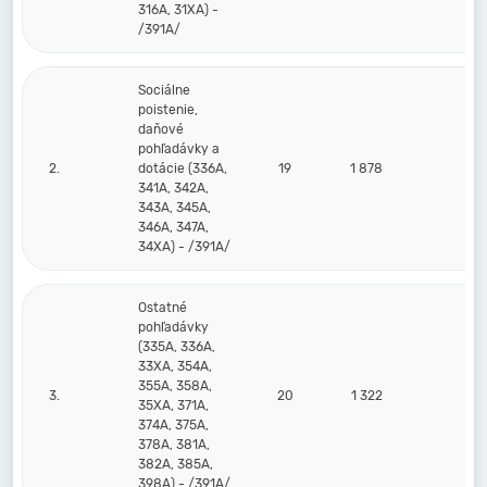
316A, 31XA) -
/391A/
Sociálne
poistenie,
daňové
pohľadávky a
2.
dotácie (336A,
19
1 878
10
341A, 342A,
343A, 345A,
346A, 347A,
34XA) - /391A/
Ostatné
pohľadávky
(335A, 336A,
33XA, 354A,
355A, 358A,
3.
20
1 322
35XA, 371A,
374A, 375A,
378A, 381A,
382A, 385A,
398A) - /391A/