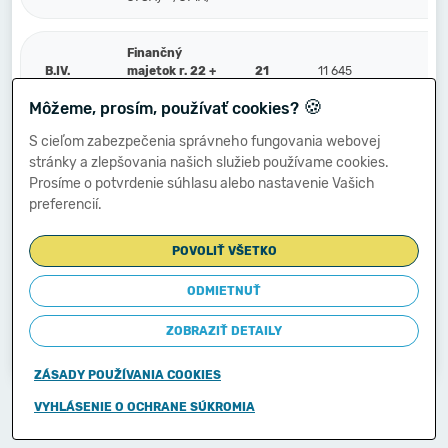
Finančný
B.IV.
majetok r. 22 +
21
11 645
7
r. 23
🍪
Môžeme, prosím, používať cookies?
S cieľom zabezpečenia správneho fungovania webovej
Peniaze a účty
stránky a zlepšovania našich služieb používame cookies.
v bankách (211,
B.IV.1.
22
11 645
7
213, 21X, 221A,
Prosíme o potvrdenie súhlasu alebo nastavenie Vašich
22XA, +/- 261)
preferencií.
POVOLIŤ VŠETKO
Ostatné
finančné účty
(251, 252, 253,
ODMIETNUŤ
2.
23
256, 257, 25X,
259, 314A) -
ZOBRAZIŤ DETAILY
/291, 29X/
ZÁSADY POUŽÍVANIA COOKIES
Copyright © 2011-2026
VYHLÁSENIE O OCHRANE SÚKROMIA
Ministerstvo financií Slovenskej republiky