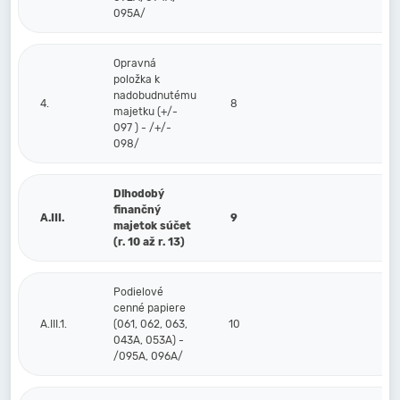
095A/
Opravná
položka k
nadobudnutému
4.
8
majetku (+/-
097 ) - /+/-
098/
Dlhodobý
finančný
A.III.
9
majetok súčet
(r. 10 až r. 13)
Podielové
cenné papiere
A.III.1.
(061, 062, 063,
10
043A, 053A) -
/095A, 096A/