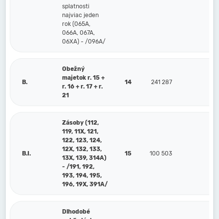
splatnosti
najviac jeden
rok (065A,
066A, 067A,
06XA) - /096A/
Obežný
majetok r. 15 +
B.
14
241 287
94 
r. 16 + r. 17 + r.
21
Zásoby (112,
119, 11X, 121,
122, 123, 124,
12X, 132, 133,
B.I.
15
100 503
35 
13X, 139, 314A)
- /191, 192,
193, 194, 195,
196, 19X, 391A/
Dlhodobé