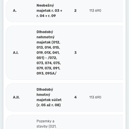
Neobežný
A.
majetok r. 03 +
2
113 690
91
r. 04 + r. 09
Dlhodobý
nehmotný
majetok (012,
013, 014, 015,
A.I.
019, 01X, 041,
3
051) - /072,
073, 074, 075,
079, 07X, 091,
093, 095A/
Dlhodobý
hmotný
A.II.
4
113 690
91
majetok súčet
(r. 05 až r. 08)
Pozemky a
stavby (021,