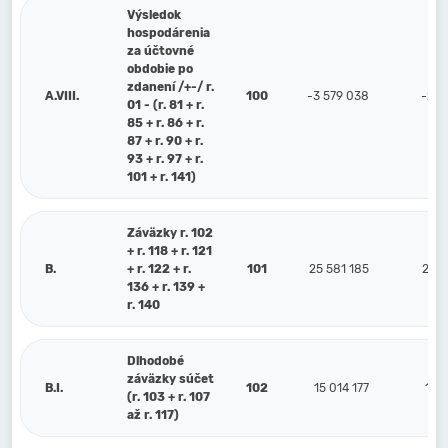
Výsledok
hospodárenia
za účtovné
obdobie po
zdanení /+-/ r.
A.VIII.
100
-3 579 038
-2 9
01 - (r. 81 + r.
85 + r. 86 + r.
87 + r. 90 + r.
93 + r. 97 + r.
101 + r. 141)
Záväzky r. 102
+ r. 118 + r. 121
B.
+ r. 122 + r.
101
25 581 185
29 6
136 + r. 139 +
r. 140
Dlhodobé
záväzky súčet
B.I.
102
15 014 177
15 
(r. 103 + r. 107
až r. 117)