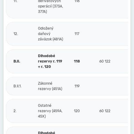
11.
derivátových
116
operácií (373A,
377A)
Odložený
12.
daňový
117
záväzok (481A)
Dlhodobé
B.II.
rezervy r. 119
118
60 122
+ r. 120
Zákonné
B.II.1.
119
rezervy (451A)
Ostatné
2.
rezervy (459A,
120
60 122
45X)
Dlhodobé