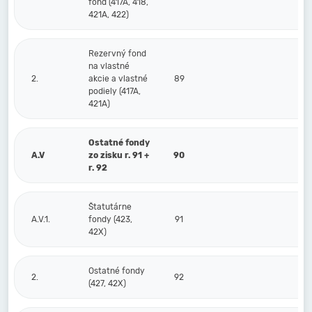
fond (417A, 418,
421A, 422)
Rezervný fond
na vlastné
2.
akcie a vlastné
89
podiely (417A,
421A)
Ostatné fondy
A.V
zo zisku r. 91 +
90
r. 92
Štatutárne
A.V.1.
fondy (423,
91
42X)
Ostatné fondy
2.
92
(427, 42X)