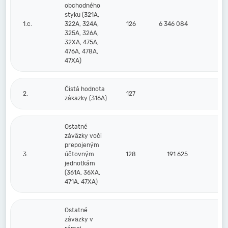
obchodného
styku (321A,
1.c.
322A, 324A,
126
6 346 084
7 0
325A, 326A,
32XA, 475A,
476A, 478A,
47XA)
Čistá hodnota
2.
127
zákazky (316A)
Ostatné
záväzky voči
prepojeným
3.
účtovným
128
191 625
4 0
jednotkám
(361A, 36XA,
471A, 47XA)
Ostatné
záväzky v