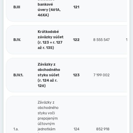
bankové
B.III
121
úvery (461A,
46XA)
Krátkodobé
záväzky súčet
B.IV.
122
8 555 547
12 5
(r. 123 + r. 127
až r. 135)
Záväzky z
obchodného
B.IV.1.
styku súčet
123
7 199 002
7 4
(r. 124 až r.
126)
Záväzky z
obchodného
styku voči
prepojeným
účtovným
1.a.
jednotkám
124
852 918
3