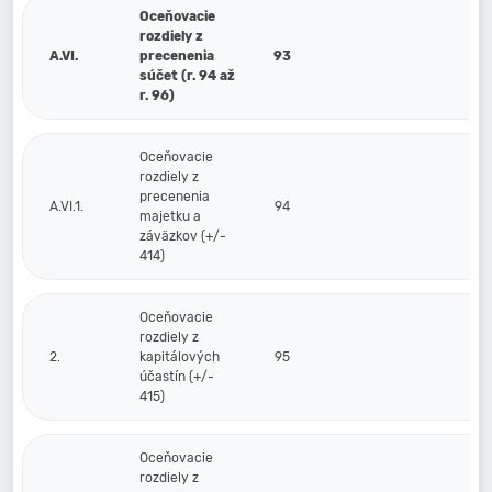
Oceňovacie
rozdiely z
A.VI.
precenenia
93
súčet (r. 94 až
r. 96)
Oceňovacie
rozdiely z
precenenia
A.VI.1.
94
majetku a
záväzkov (+/-
414)
Oceňovacie
rozdiely z
2.
kapitálových
95
účastín (+/-
415)
Oceňovacie
rozdiely z