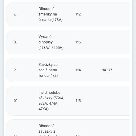
Dlhodobé
7.
zmenky na
112
úhradu (478A)
Vydané
8.
dlhopisy
113
(473A/-/255A)
Záväzky zo
9.
sociálneho
114
14 177
fondu (472)
Iné dlhodobé
záväzky (336A,
10.
115
372A, 474A,
47XA)
Dlhodobé
záväzky z