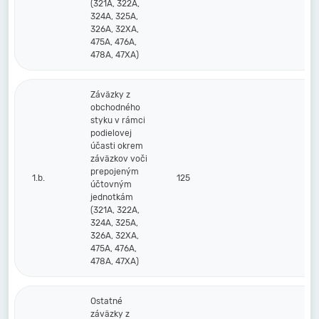
(321A, 322A,
324A, 325A,
326A, 32XA,
475A, 476A,
478A, 47XA)
Záväzky z
obchodného
styku v rámci
podielovej
účasti okrem
záväzkov voči
prepojeným
1.b.
125
účtovným
jednotkám
(321A, 322A,
324A, 325A,
326A, 32XA,
475A, 476A,
478A, 47XA)
Ostatné
záväzky z