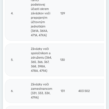
rámci
podielovej
účasti okrem
4.
záväzkov voči
129
prepojeným
účtovným
jednotkám
(361A, 36XA,
471A, 47XA)
Záväzky voči
spoločníkom a
združeniu (364,
5.
130
365, 366, 367,
368, 398A,
478A, 479A)
Záväzky voči
zamestnancom
6.
131
403 502
3
(331, 333, 33X,
479A)