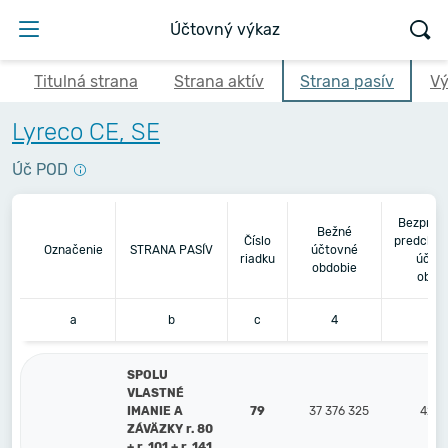
Účtovný výkaz
Titulná strana
Strana aktív
Strana pasív
Vý
Lyreco CE, SE
Úč POD
Bezpros
Bežné
Číslo
predchád
Označenie
STRANA PASÍV
účtovné
riadku
účto
obdobie
obdo
a
b
c
4
5
SPOLU
VLASTNÉ
IMANIE A
79
37 376 325
42 0
ZÁVÄZKY r. 80
+ r. 101 + r. 141