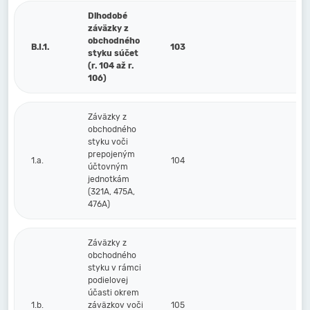
Dlhodobé
záväzky z
obchodného
B.I.1.
103
styku súčet
(r. 104 až r.
106)
Záväzky z
obchodného
styku voči
prepojeným
1.a.
104
účtovným
jednotkám
(321A, 475A,
476A)
Záväzky z
obchodného
styku v rámci
podielovej
účasti okrem
1.b.
záväzkov voči
105