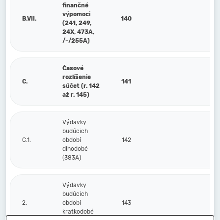
finančné
výpomoci
B.VII.
140
(241, 249,
24X, 473A,
/-/255A)
Časové
rozlíšenie
C.
141
súčet (r. 142
až r. 145)
Výdavky
budúcich
C.1.
období
142
dlhodobé
(383A)
Výdavky
budúcich
2.
období
143
kratkodobé