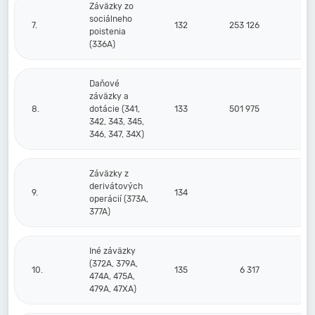
Záväzky zo
sociálneho
7.
132
253 126
2
poistenia
(336A)
Daňové
záväzky a
8.
dotácie (341,
133
501 975
4
342, 343, 345,
346, 347, 34X)
Záväzky z
derivátových
9.
134
operácií (373A,
377A)
Iné záväzky
(372A, 379A,
10.
135
6 317
474A, 475A,
479A, 47XA)