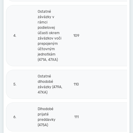
Ostatné
záväzky v
rámci
podielovej
účasti okrem
4.
109
záväzkov voči
prepojeným
účtovným
jednotkám
(471A, 47XA)
Ostatné
dlhodobé
5.
110
záväzky (479A,
47XA)
Dlhodobé
prijaté
6.
111
preddavky
(475A)