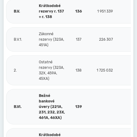
Krátkodobé
B.V.
rezervy r. 137
136
1 951 339
2 0
+ r. 138
Zákonné
B.V.1.
rezervy (323A,
137
226 307
2
451A)
Ostatné
rezervy (323A,
2.
138
1 725 032
1 
32X, 459A,
45XA)
Bežné
bankové
B.VI.
úvery (221A,
139
231, 232, 23X,
461A, 46XA)
Krátkodobé