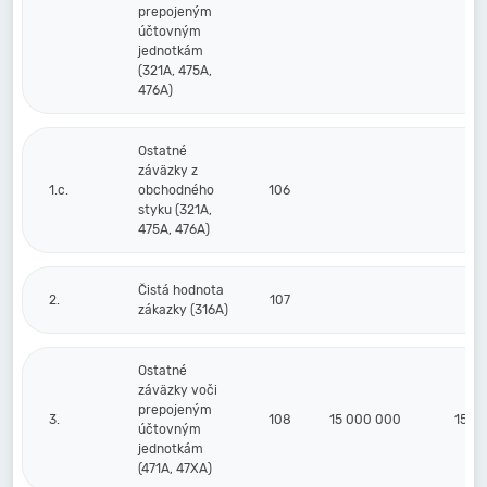
prepojeným
účtovným
jednotkám
(321A, 475A,
476A)
Ostatné
záväzky z
1.c.
obchodného
106
styku (321A,
475A, 476A)
Čistá hodnota
2.
107
zákazky (316A)
Ostatné
záväzky voči
prepojeným
3.
108
15 000 000
15 0
účtovným
jednotkám
(471A, 47XA)