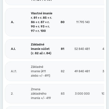
Vlastné imanie
r. 81 + r. 85 + r.
A.
86 + r. 87 + r.
80
11 795 140
12 
90 + r. 93 + r.
97 + r. 100
Základné
A.I.
imanie súčet
81
52 840 481
49 8
(r. 82 až r. 84)
Základné
A.I.1.
imanie (411
82
49 840 481
39 8
alebo +/- 491)
Zmena
2.
základného
83
3 000 000
10 0
imania +/- 419