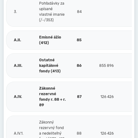
Pohľadávky za
upísané
3.
84
vlastné imanie
(/-/353)
Emisné ážio
A.II.
85
(412)
Ostatné
A.III.
kapitálové
86
855 896
8
fondy (413)
Zákonné
rezervné
A.IV.
87
126 426
1
fondy r. 88 + r.
89
Zákonný
rezervný fond
A.IV.1.
a nedeliteľný
88
126 426
1