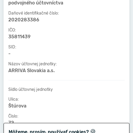
podvojného účtovníctva
Daňové identifikačné číslo:
2020283386
IČO:
35811439
SID:
-
Názov účtovnej jednotky:
ARRIVA Slovakia a.s.
Sídlo účtovnej jednotky
Ulica:
Štúrova
Číslo:
72
🍪
Môžeme, prosím, používať cookies?