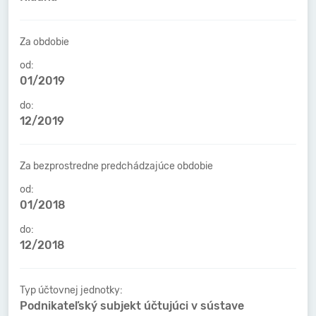
Za obdobie
od:
01/2019
do:
12/2019
Za bezprostredne predchádzajúce obdobie
od:
01/2018
do:
12/2018
Typ účtovnej jednotky:
Podnikateľský subjekt účtujúci v sústave