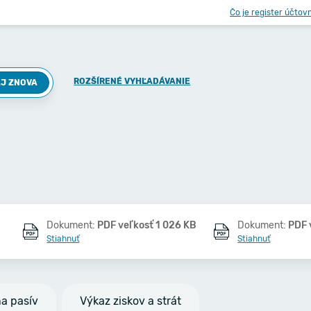
Čo je register účtov
ROZŠÍRENÉ VYHĽADÁVANIE
J ZNOVA
Dokument:
PDF veľkosť 1 026 KB
Dokument:
PDF 
Stiahnuť
Stiahnuť
na pasív
Výkaz ziskov a strát