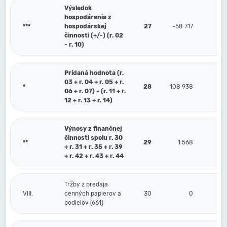
Výsledok
hospodárenia z
***
hospodárskej
27
-58 717
činnosti (+/-) (r. 02
- r. 10)
Pridaná hodnota (r.
03 + r. 04 + r. 05 + r.
*
28
108 938
06 + r. 07) - (r. 11 + r.
12 + r. 13 + r. 14)
Výnosy z finančnej
činnosti spolu r. 30
**
29
1 568
+ r. 31 + r. 35 + r. 39
+ r. 42 + r. 43 + r. 44
Tržby z predaja
VIII.
cenných papierov a
30
0
podielov (661)