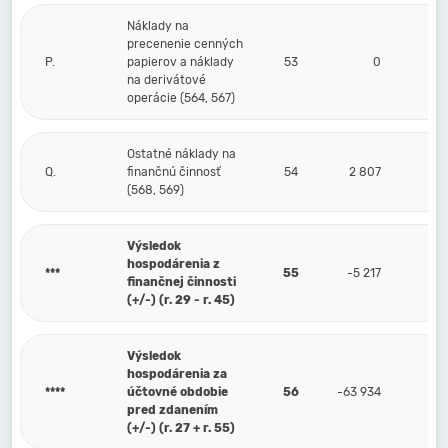
Náklady na
precenenie cenných
P.
papierov a náklady
53
0
na derivátové
operácie (564, 567)
Ostatné náklady na
Q.
finančnú činnosť
54
2 807
(568, 569)
Výsledok
hospodárenia z
***
55
-5 217
finančnej činnosti
(+/-) (r. 29 - r. 45)
Výsledok
hospodárenia za
****
účtovné obdobie
56
-63 934
pred zdanením
(+/-) (r. 27 + r. 55)