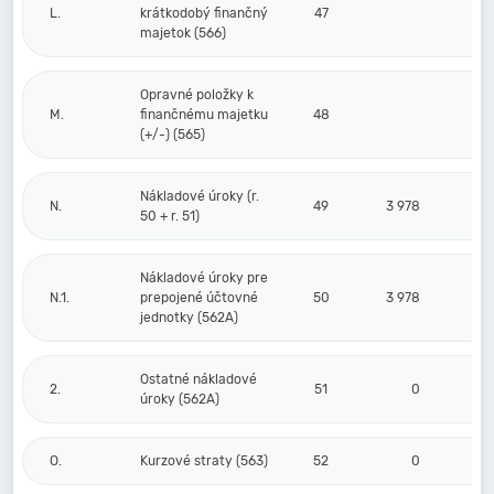
L.
krátkodobý finančný
47
majetok (566)
Opravné položky k
M.
finančnému majetku
48
(+/-) (565)
Nákladové úroky (r.
N.
49
3 978
50 + r. 51)
Nákladové úroky pre
N.1.
prepojené účtovné
50
3 978
jednotky (562A)
Ostatné nákladové
2.
51
0
úroky (562A)
O.
Kurzové straty (563)
52
0