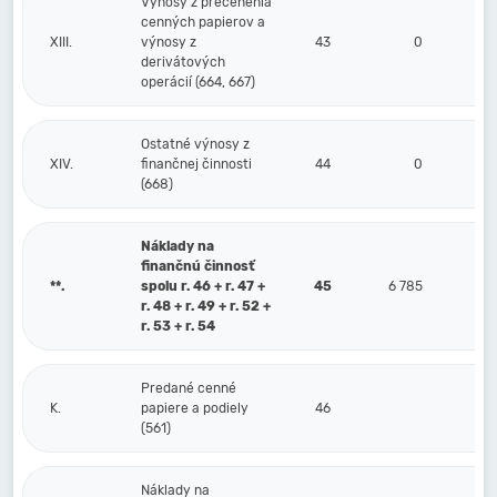
Výnosy z precenenia
cenných papierov a
XIII.
výnosy z
43
0
derivátových
operácií (664, 667)
Ostatné výnosy z
XIV.
finančnej činnosti
44
0
(668)
Náklady na
finančnú činnosť
**.
spolu r. 46 + r. 47 +
45
6 785
r. 48 + r. 49 + r. 52 +
r. 53 + r. 54
Predané cenné
K.
papiere a podiely
46
(561)
Náklady na