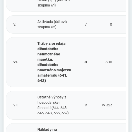
zásob (+/-) (účtová
skupina 61)
Aktivácia (účtová
V.
7
0
skupina 62)
Tržby z predaja
dlhodobého
nehmotného
majetku,
VI.
8
500
dlhodobého
hmotného majetku
a materiálu (641,
642)
Ostatné výnosy z
hospodárskej
VII.
9
79 323
činnosti (644, 645,
646, 648, 655, 657)
Náklady na