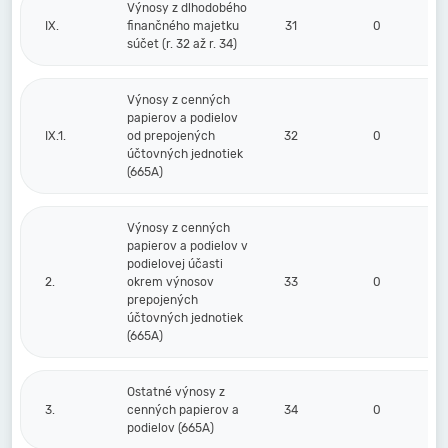
Výnosy z dlhodobého
IX.
finančného majetku
31
0
súčet (r. 32 až r. 34)
Výnosy z cenných
papierov a podielov
IX.1.
od prepojených
32
0
účtovných jednotiek
(665A)
Výnosy z cenných
papierov a podielov v
podielovej účasti
2.
okrem výnosov
33
0
prepojených
účtovných jednotiek
(665A)
Ostatné výnosy z
3.
cenných papierov a
34
0
podielov (665A)