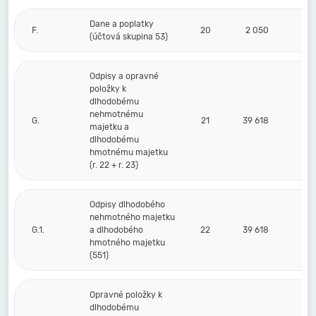
Dane a poplatky
F.
20
2 050
(účtová skupina 53)
Odpisy a opravné
položky k
dlhodobému
nehmotnému
G.
21
39 618
majetku a
dlhodobému
hmotnému majetku
(r. 22 + r. 23)
Odpisy dlhodobého
nehmotného majetku
G.1.
a dlhodobého
22
39 618
hmotného majetku
(551)
Opravné položky k
dlhodobému