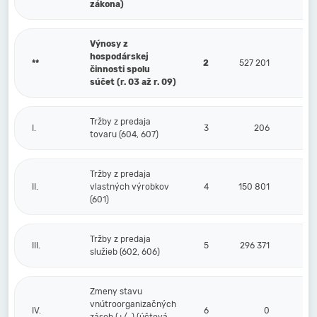
zákona)
Výnosy z
hospodárskej
**
2
527 201
činnosti spolu
súčet (r. 03 až r. 09)
Tržby z predaja
I.
3
206
tovaru (604, 607)
Tržby z predaja
II.
vlastných výrobkov
4
150 801
(601)
Tržby z predaja
III.
5
296 371
služieb (602, 606)
Zmeny stavu
vnútroorganizačných
IV.
6
0