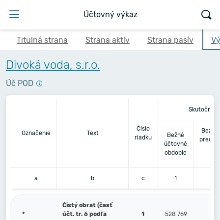
Účtovný výkaz
Titulná strana
Strana aktív
Strana pasív
Vý
Divoká voda, s.r.o.
Úč POD
Skutočnosť
Číslo
Bezpr
Označenie
Text
Bežné
riadku
predch
účtovné
úč
obdobie
ob
a
b
c
1
Čistý obrat (časť
*
účt. tr. 6 podľa
1
528 769
1