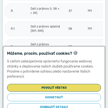
Daň z príjmov (r. 58 +
R.
57
791
r. 59)
Daň z príjmov splatná
R.1.
58
791
(591, 595)
Daň z príjmov
2.
59
odložená (+/-) (592)
🍪
Môžeme, prosím, používať cookies?
S cieľom zabezpečenia správneho fungovania webovej
Prevod podielov na
stránky a zlepšovania našich služieb používame cookies.
výsledku
S.
hospodárenia
60
Prosíme o potvrdenie súhlasu alebo nastavenie Vašich
spoločníkom (+/-
preferencií.
596)
POVOLIŤ VŠETKO
Výsledok
hospodárenia za
ODMIETNUŤ
****
účtovné obdobie po
61
-64 725
zdanení (+/-) (r. 56
ZOBRAZIŤ DETAILY