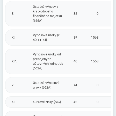
Ostatné výnosy z
krátkodobého
3.
38
0
finančného majetku
(666A)
Výnosové úroky (r.
XI.
39
1 568
40 + r. 41)
Výnosové úroky od
prepojených
XI.1.
40
1 568
účtovných jednotiek
(662A)
Ostatné výnosové
2.
41
0
úroky (662A)
XII.
Kurzové zisky (663)
42
0