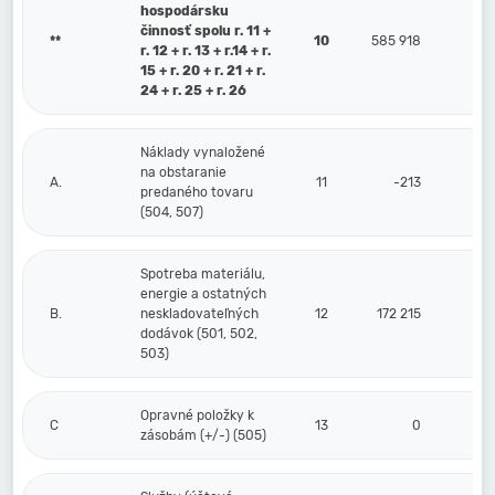
hospodársku
činnosť spolu r. 11 +
**
10
585 918
1
r. 12 + r. 13 + r.14 + r.
15 + r. 20 + r. 21 + r.
24 + r. 25 + r. 26
Náklady vynaložené
na obstaranie
A.
11
-213
predaného tovaru
(504, 507)
Spotreba materiálu,
energie a ostatných
B.
neskladovateľných
12
172 215
dodávok (501, 502,
503)
Opravné položky k
C
13
0
zásobám (+/-) (505)