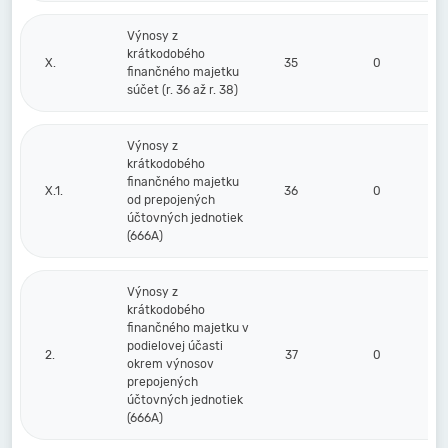
Výnosy z
krátkodobého
X.
35
0
finančného majetku
súčet (r. 36 až r. 38)
Výnosy z
krátkodobého
finančného majetku
X.1.
36
0
od prepojených
účtovných jednotiek
(666A)
Výnosy z
krátkodobého
finančného majetku v
podielovej účasti
2.
37
0
okrem výnosov
prepojených
účtovných jednotiek
(666A)