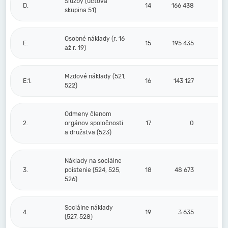
Služby (účtová
D.
14
166 438
skupina 51)
Osobné náklady (r. 16
E.
15
195 435
až r. 19)
Mzdové náklady (521,
E.1.
16
143 127
522)
Odmeny členom
2.
orgánov spoločnosti
17
0
a družstva (523)
Náklady na sociálne
3.
poistenie (524, 525,
18
48 673
526)
Sociálne náklady
4.
19
3 635
(527, 528)