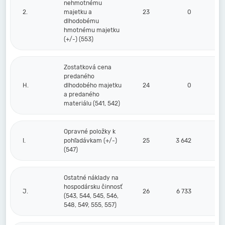
nehmotnému
2.
majetku a
23
0
dlhodobému
hmotnému majetku
(+/-) (553)
Zostatková cena
predaného
H.
dlhodobého majetku
24
0
a predaného
materiálu (541, 542)
Opravné položky k
I.
pohľadávkam (+/-)
25
3 642
(547)
Ostatné náklady na
hospodársku činnosť
J.
26
6 733
(543, 544, 545, 546,
548, 549, 555, 557)