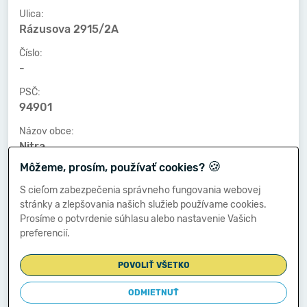
Ulica:
Rázusova 2915/2A
Číslo:
-
PSČ:
94901
Názov obce:
Nitra
🍪
Môžeme, prosím, používať cookies?
Číslo telefónu:
-
S cieľom zabezpečenia správneho fungovania webovej
stránky a zlepšovania našich služieb používame cookies.
Číslo faxu:
Prosíme o potvrdenie súhlasu alebo nastavenie Vašich
-
preferencií.
E-mailová adresa:
-
POVOLIŤ VŠETKO
ODMIETNUŤ