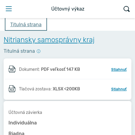
Účtovný výkaz
Titulná strana
Nitriansky samosprávny kraj
Titulná strana
Dokument:
PDF veľkosť 147 KB
Stiahnuť
Tlačová zostava:
XLSX <200KB
Stiahnuť
Účtovná závierka
Individuálna
Riadna