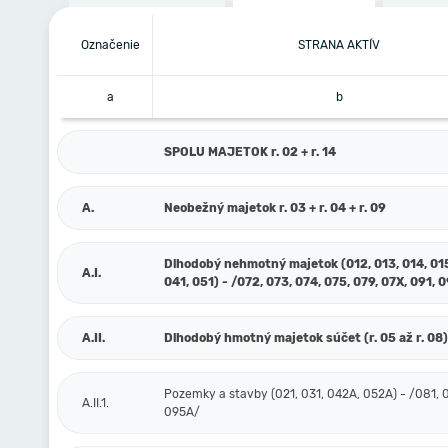
Označenie
STRANA AKTÍV
a
b
SPOLU MAJETOK r. 02 + r. 14
A.
Neobežný majetok r. 03 + r. 04 + r. 09
Dlhodobý nehmotný majetok (012, 013, 014, 015
A.I.
041, 051) - /072, 073, 074, 075, 079, 07X, 091, 
A.II.
Dlhodobý hmotný majetok súčet (r. 05 až r. 08)
Pozemky a stavby (021, 031, 042A, 052A) - /081, 
A.II.1.
095A/