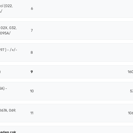
cí (022,
6
A/
 02X, 032,
7
 095A/
7 ) - /+/-
8
)
9
16
3A) -
10
5
067A, 069,
11
10
jeden rok