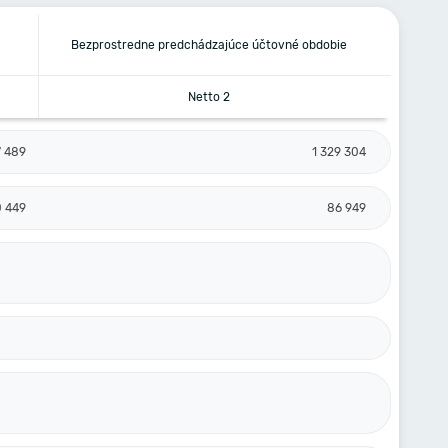
Bezprostredne predchádzajúce účtovné obdobie
Netto 2
7 489
1 329 304
0 449
86 949