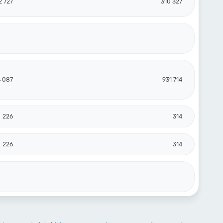
2 727
310 327
 087
931 714
226
314
226
314