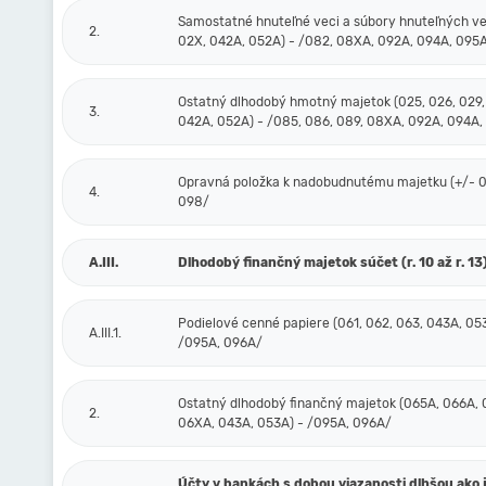
Samostatné hnuteľné veci a súbory hnuteľných ve
2.
02X, 042A, 052A) - /082, 08XA, 092A, 094A, 095
Ostatný dlhodobý hmotný majetok (025, 026, 029,
3.
042A, 052A) - /085, 086, 089, 08XA, 092A, 094A,
Opravná položka k nadobudnutému majetku (+/- 09
4.
098/
A.III.
Dlhodobý finančný majetok súčet (r. 10 až r. 13
Podielové cenné papiere (061, 062, 063, 043A, 05
A.III.1.
/095A, 096A/
Ostatný dlhodobý finančný majetok (065A, 066A, 
2.
06XA, 043A, 053A) - /095A, 096A/
Účty v bankách s dobou viazanosti dlhšou ako 