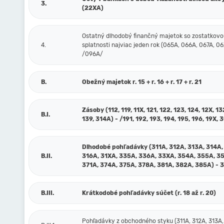
3.
(22XA)
Ostatný dlhodobý finančný majetok so zostatkov
4.
splatnosti najviac jeden rok (065A, 066A, 067A, 06
/096A/
B.
Obežný majetok r. 15 + r. 16 + r. 17 + r. 21
Zásoby (112, 119, 11X, 121, 122, 123, 124, 12X, 13
B.I.
139, 314A) - /191, 192, 193, 194, 195, 196, 19X, 
Dlhodobé pohľadávky (311A, 312A, 313A, 314A,
B.II.
316A, 31XA, 335A, 336A, 33XA, 354A, 355A, 3
371A, 374A, 375A, 378A, 381A, 382A, 385A) - 
B.III.
Krátkodobé pohľadávky súčet (r. 18 až r. 20)
Pohľadávky z obchodného styku (311A, 312A, 313A,