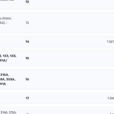
12
ou dobou
XA) -
13
14
1 26
2, 133, 13X,
15
391A/
 315A,
58A, 35XA,
16
391A
17
1 26
 314A, 315A,