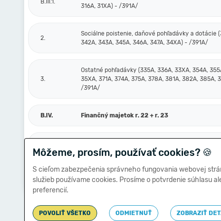
B.III.1.
316A, 31XA) - /391A/
Sociálne poistenie, daňové pohľadávky a dotácie (
2.
342A, 343A, 345A, 346A, 347A, 34XA) - /391A/
Ostatné pohľadávky (335A, 336A, 33XA, 354A, 355
3.
35XA, 371A, 374A, 375A, 378A, 381A, 382A, 385A, 
/391A/
B.IV.
Finančný majetok r. 22 + r. 23
B.IV.1.
Peniaze a účty v bankách (211, 213, 21X, 221A, 22X
Môžeme, prosím, používať cookies?
🍪
S cieľom zabezpečenia správneho fungovania webovej strá
Ostatné finančné účty (251, 252, 253, 256, 257, 25X
2.
služieb používame cookies. Prosíme o potvrdenie súhlasu a
- /291, 29X/
preferencií.
POVOLIŤ VŠETKO
ODMIETNUŤ
ZOBRAZIŤ DET