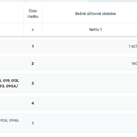
Číslo
Bežné účtovné obdobie
riadku
c
Netto 1
1
1 42
2
16
, 019, 01X,
3
093, 095A/
4
092A, 094A,
5