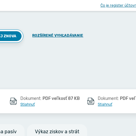
Čo je register účtov
ROZŠÍRENÉ VYHĽADÁVANIE
J ZNOVA
Dokument:
PDF veľkosť 87 KB
Dokument:
PDF veľ
Stiahnuť
Stiahnuť
na pasív
Výkaz ziskov a strát