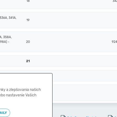
18
34
336A, 341A,
19
A, 358A,
398A) -
20
924
21
A, +/- 261)
22
nky a zlepšovania našich
, 259, 314A)
23
lebo nastavenie Vašich
AILY