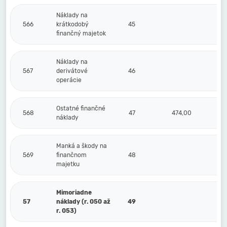
Náklady na
566
krátkodobý
45
finančný majetok
Náklady na
567
derivátové
46
operácie
Ostatné finančné
568
47
474,00
náklady
Manká a škody na
569
finančnom
48
majetku
Mimoriadne
57
náklady (r. 050 až
49
r. 053)