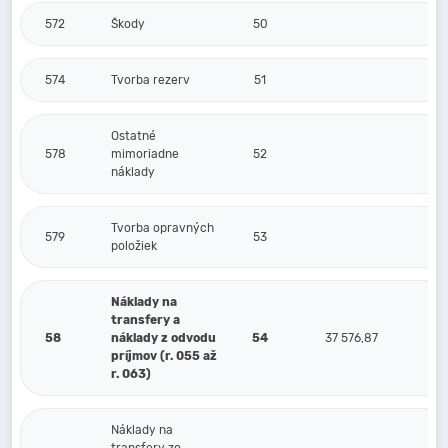
572
Škody
50
574
Tvorba rezerv
51
Ostatné
578
mimoriadne
52
náklady
Tvorba opravných
579
53
položiek
Náklady na
transfery a
58
náklady z odvodu
54
37 576,87
príjmov (r. 055 až
r. 063)
Náklady na