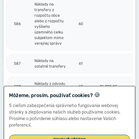
Náklady na
transfery z
rozpočtu obce
alebo z rozpočtu
586
60
vyššieho
územného celku
subjektom mimo
verejnej správy
Náklady na
587
61
ostatné transfery
Náklady z odvodu
588
62
36 305,05
príjmov
🍪
Môžeme, prosím, používať cookies?
S cieľom zabezpečenia správneho fungovania webovej
Náklady z
stránky a zlepšovania našich služieb používame cookies.
589
budúceho odvodu
63
1 271,82
príjmov
Prosíme o potvrdenie súhlasu alebo nastavenie Vašich
preferencií.
Účtové skupiny