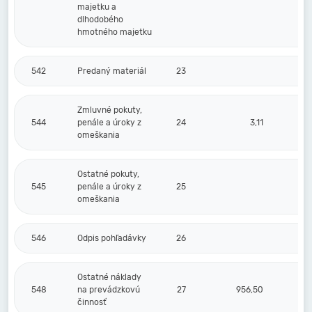
majetku a
dlhodobého
hmotného majetku
542
Predaný materiál
23
Zmluvné pokuty,
544
penále a úroky z
24
3,11
omeškania
Ostatné pokuty,
545
penále a úroky z
25
omeškania
546
Odpis pohľadávky
26
Ostatné náklady
548
na prevádzkovú
27
956,50
činnosť