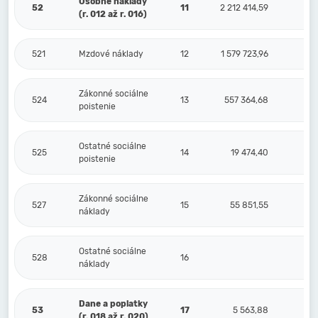
Osobné náklady
52
11
2 212 414,59
(r. 012 až r. 016)
521
Mzdové náklady
12
1 579 723,96
Zákonné sociálne
524
13
557 364,68
poistenie
Ostatné sociálne
525
14
19 474,40
poistenie
Zákonné sociálne
527
15
55 851,55
náklady
Ostatné sociálne
528
16
náklady
Dane a poplatky
53
17
5 563,88
(r. 018 až r. 020)