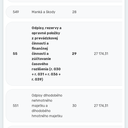
549
Manká a škody
28
Odpisy, rezervy a
opravné položky
z prevádzkovej
činnosti a
finančnej
55
činnosti a
29
27 174,31
zúčtovanie
časového
rozlíšenia (r. 030
+ r. 031 + r. 036 +
r. 039)
Odpisy dlhodobého
nehmotného
551
majetku a
30
27 174,31
dlhodobého
hmotného majetku