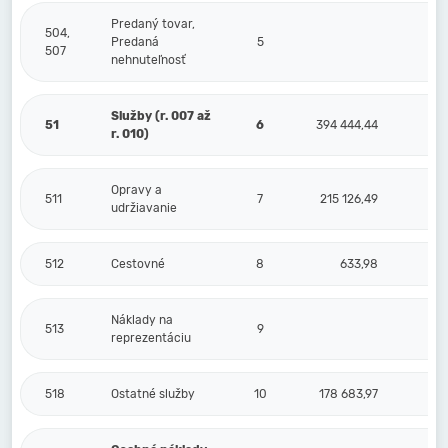
Predaný tovar,
504,
Predaná
5
507
nehnuteľnosť
Služby (r. 007 až
51
6
394 444,44
r. 010)
Opravy a
511
7
215 126,49
udržiavanie
512
Cestovné
8
633,98
Náklady na
513
9
reprezentáciu
518
Ostatné služby
10
178 683,97