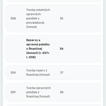
Tvorba ostatných
opravných
558
položiek z
35
prevádzkovej
činnosti
Rezervy a
opravné položky
z finančnej
36
činnosti (r. 037+
r. 038)
Tvorba rezerv z
554
37
finančnej činnosti
Tvorba opravných
559
položiek z
38
finančnej činnosti