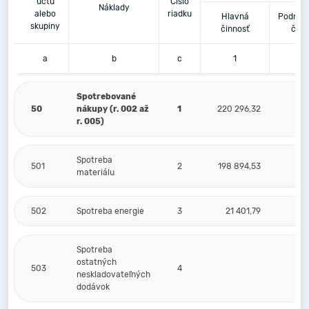
účtu
Číslo
Náklady
alebo
riadku
Hlavná
Podnika
skupiny
činnosť
činn
a
b
c
1
2
Spotrebované
50
nákupy (r. 002 až
1
220 296,32
r. 005)
Spotreba
501
2
198 894,53
materiálu
502
Spotreba energie
3
21 401,79
Spotreba
ostatných
503
4
neskladovateľných
dodávok