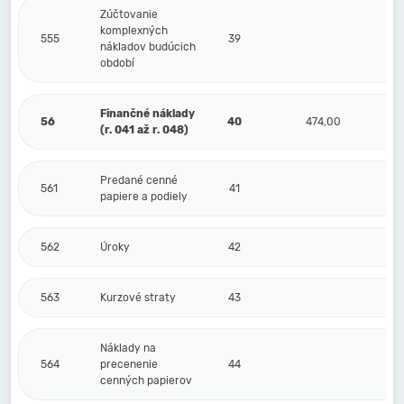
Zúčtovanie
komplexných
555
39
nákladov budúcich
období
Finančné náklady
56
40
474,00
(r. 041 až r. 048)
Predané cenné
561
41
papiere a podiely
562
Úroky
42
563
Kurzové straty
43
Náklady na
564
precenenie
44
cenných papierov