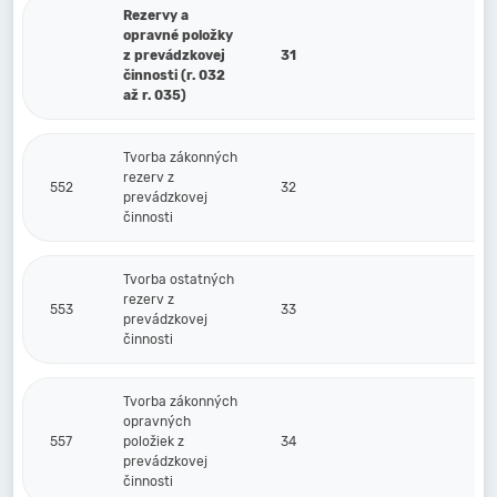
Rezervy a
opravné položky
z prevádzkovej
31
činnosti (r. 032
až r. 035)
Tvorba zákonných
rezerv z
552
32
prevádzkovej
činnosti
Tvorba ostatných
rezerv z
553
33
prevádzkovej
činnosti
Tvorba zákonných
opravných
557
položiek z
34
prevádzkovej
činnosti