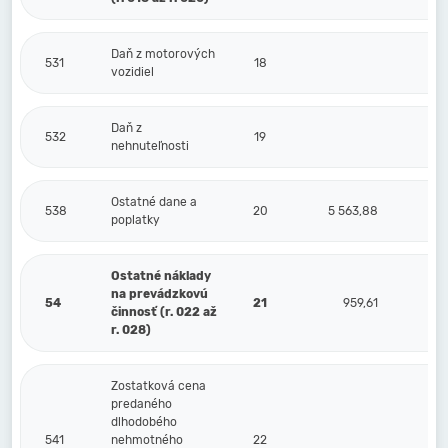
Daň z motorových
531
18
vozidiel
Daň z
532
19
nehnuteľnosti
Ostatné dane a
538
20
5 563,88
poplatky
Ostatné náklady
na prevádzkovú
54
21
959,61
činnosť (r. 022 až
r. 028)
Zostatková cena
predaného
dlhodobého
541
nehmotného
22