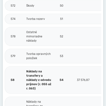
572
Škody
50
574
Tvorba rezerv
51
Ostatné
578
mimoriadne
52
náklady
Tvorba opravných
579
53
položiek
Náklady na
transfery a
58
náklady z odvodu
54
37 576,87
príjmov (r. 055 až
r. 063)
Náklady na