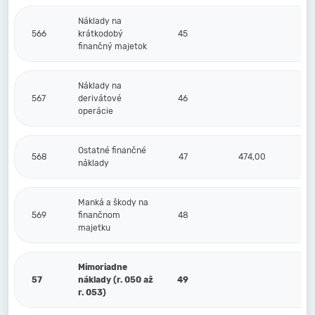
Náklady na
566
krátkodobý
45
finančný majetok
Náklady na
567
derivátové
46
operácie
Ostatné finančné
568
47
474,00
náklady
Manká a škody na
569
finančnom
48
majetku
Mimoriadne
57
náklady (r. 050 až
49
r. 053)