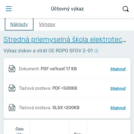
Účtovný výkaz
Náklady
Výnosy
Stredná priemyselná škola elektrotechnická, Komenského 44, Košice
Výkaz ziskov a strát Úč ROPO SFOV 2-01
Dokument:
PDF veľkosť 17 KB
Stiahnuť
Tlačová zostava:
PDF <500KB
Stiahnuť
Tlačová zostava:
XLSX <200KB
Stiahnuť
20
Číslo