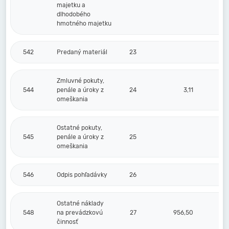
majetku a
dlhodobého
hmotného majetku
542
Predaný materiál
23
Zmluvné pokuty,
544
penále a úroky z
24
3,11
omeškania
Ostatné pokuty,
545
penále a úroky z
25
omeškania
546
Odpis pohľadávky
26
Ostatné náklady
548
na prevádzkovú
27
956,50
činnosť