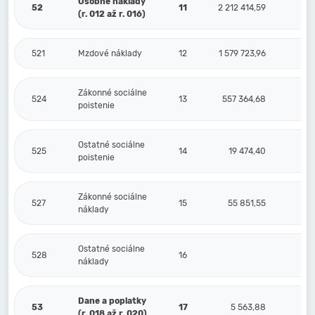
Osobné náklady
52
11
2 212 414,59
(r. 012 až r. 016)
521
Mzdové náklady
12
1 579 723,96
Zákonné sociálne
524
13
557 364,68
poistenie
Ostatné sociálne
525
14
19 474,40
poistenie
Zákonné sociálne
527
15
55 851,55
náklady
Ostatné sociálne
528
16
náklady
Dane a poplatky
53
17
5 563,88
(r. 018 až r. 020)