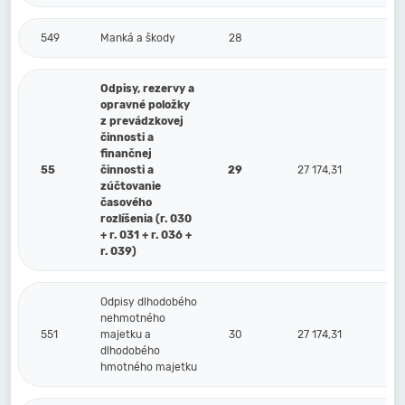
549
Manká a škody
28
Odpisy, rezervy a
opravné položky
z prevádzkovej
činnosti a
finančnej
55
činnosti a
29
27 174,31
zúčtovanie
časového
rozlíšenia (r. 030
+ r. 031 + r. 036 +
r. 039)
Odpisy dlhodobého
nehmotného
551
majetku a
30
27 174,31
dlhodobého
hmotného majetku