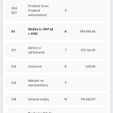
Predaný tovar,
504,
Predaná
5
507
nehnuteľnosť
Služby (r. 007 až
51
6
394 444,44
r. 010)
Opravy a
511
7
215 126,49
udržiavanie
512
Cestovné
8
633,98
Náklady na
513
9
reprezentáciu
518
Ostatné služby
10
178 683,97