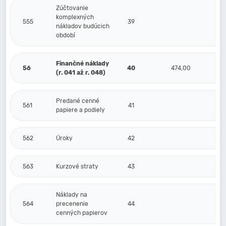
Zúčtovanie
komplexných
555
39
nákladov budúcich
období
Finančné náklady
56
40
474,00
(r. 041 až r. 048)
Predané cenné
561
41
papiere a podiely
562
Úroky
42
563
Kurzové straty
43
Náklady na
564
precenenie
44
cenných papierov