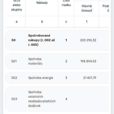
účtu
Číslo
Náklady
alebo
riadku
Hlavná
Podnika
skupiny
činnosť
činn
a
b
c
1
2
Spotrebované
50
nákupy (r. 002 až
1
220 296,32
r. 005)
Spotreba
501
2
198 894,53
materiálu
502
Spotreba energie
3
21 401,79
Spotreba
ostatných
503
4
neskladovateľných
dodávok