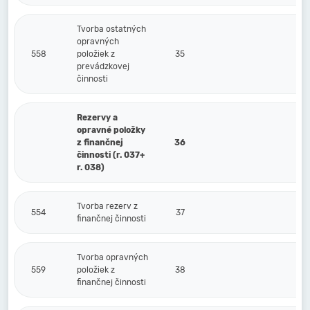
Tvorba ostatných
opravných
558
položiek z
35
prevádzkovej
činnosti
Rezervy a
opravné položky
z finančnej
36
činnosti (r. 037+
r. 038)
Tvorba rezerv z
554
37
finančnej činnosti
Tvorba opravných
559
položiek z
38
finančnej činnosti