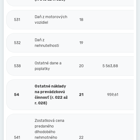
Daň z motorových
531
18
vozidiel
Daň z
532
19
nehnuteľnosti
Ostatné dane a
538
20
5 563,88
poplatky
Ostatné náklady
na prevádzkovú
54
21
959,61
činnosť (r. 022 až
r. 028)
Zostatková cena
predaného
dlhodobého
541
nehmotného
22