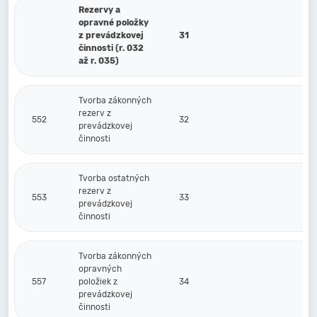
Rezervy a
opravné položky
z prevádzkovej
31
činnosti (r. 032
až r. 035)
Tvorba zákonných
rezerv z
552
32
prevádzkovej
činnosti
Tvorba ostatných
rezerv z
553
33
prevádzkovej
činnosti
Tvorba zákonných
opravných
557
položiek z
34
prevádzkovej
činnosti