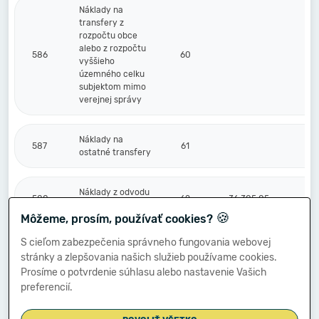
Náklady na
transfery z
rozpočtu obce
alebo z rozpočtu
586
60
vyššieho
územného celku
subjektom mimo
verejnej správy
Náklady na
587
61
ostatné transfery
Náklady z odvodu
588
62
36 305,05
príjmov
🍪
Môžeme, prosím, používať cookies?
S cieľom zabezpečenia správneho fungovania webovej
Náklady z
stránky a zlepšovania našich služieb používame cookies.
589
budúceho odvodu
63
1 271,82
príjmov
Prosíme o potvrdenie súhlasu alebo nastavenie Vašich
preferencií.
Účtové skupiny