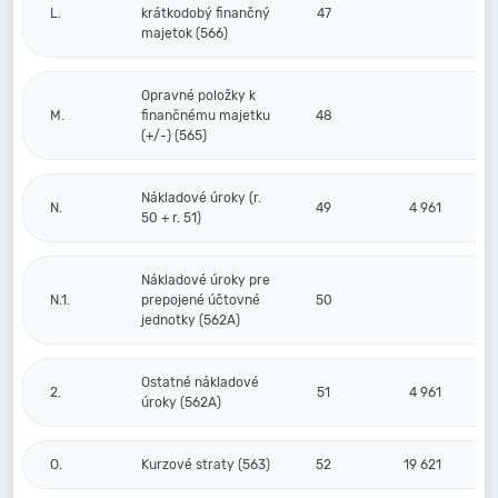
L.
krátkodobý finančný
47
majetok (566)
Opravné položky k
M.
finančnému majetku
48
(+/-) (565)
Nákladové úroky (r.
N.
49
4 961
50 + r. 51)
Nákladové úroky pre
N.1.
prepojené účtovné
50
jednotky (562A)
Ostatné nákladové
2.
51
4 961
úroky (562A)
O.
Kurzové straty (563)
52
19 621