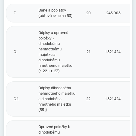
Dane a poplatky
F.
20
243 005
(účtová skupina 53)
Odpisy a opravné
položky k
dlhodobému
nehmotnému
G.
21
1 521 424
majetku a
dlhodobému
hmotnému majetku
(r. 22 + r. 23)
Odpisy dlhodobého
nehmotného majetku
G.1.
a dlhodobého
22
1 521 424
hmotného majetku
(551)
Opravné položky k
dlhodobému