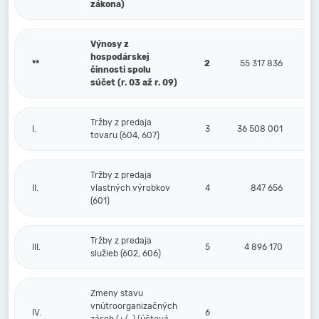
zákona)
Výnosy z
hospodárskej
**
2
55 317 836
činnosti spolu
súčet (r. 03 až r. 09)
Tržby z predaja
I.
3
36 508 001
tovaru (604, 607)
Tržby z predaja
II.
vlastných výrobkov
4
847 656
(601)
Tržby z predaja
III.
5
4 896 170
služieb (602, 606)
Zmeny stavu
vnútroorganizačných
IV.
6