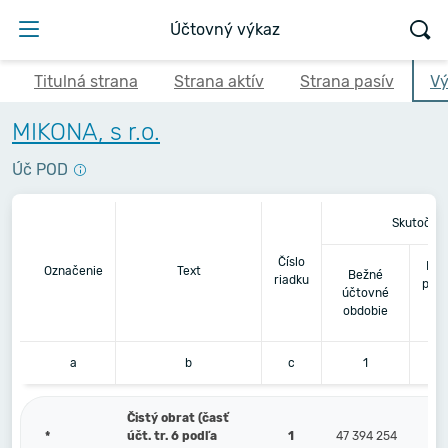
Účtovný výkaz
Titulná strana
Strana aktív
Strana pasív
Vý
MIKONA, s r.o.
Úč POD
Skutočno
Číslo
Bez
Označenie
Text
Bežné
riadku
pred
účtovné
obdobie
a
b
c
1
Čistý obrat (časť
*
účt. tr. 6 podľa
1
47 394 254