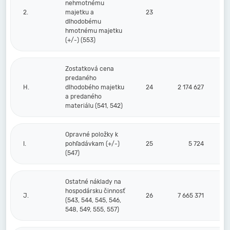
nehmotnému
2.
majetku a
23
dlhodobému
hmotnému majetku
(+/-) (553)
Zostatková cena
predaného
H.
dlhodobého majetku
24
2 174 627
a predaného
materiálu (541, 542)
Opravné položky k
I.
pohľadávkam (+/-)
25
5 724
(547)
Ostatné náklady na
hospodársku činnosť
J.
26
7 665 371
(543, 544, 545, 546,
548, 549, 555, 557)