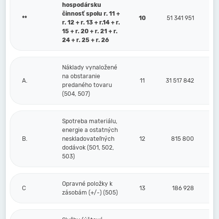
hospodársku
činnosť spolu r. 11 +
**
10
51 341 951
r. 12 + r. 13 + r.14 + r.
15 + r. 20 + r. 21 + r.
24 + r. 25 + r. 26
Náklady vynaložené
na obstaranie
A.
11
31 517 842
predaného tovaru
(504, 507)
Spotreba materiálu,
energie a ostatných
B.
neskladovateľných
12
815 800
dodávok (501, 502,
503)
Opravné položky k
C
13
186 928
zásobám (+/-) (505)