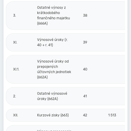
Ostatné výnosy z
krátkodobého
3.
38
finančného majetku
(666A)
Výnosové úroky (r.
XI.
39
40 + r. 41)
Výnosové úroky od
prepojených
XI.1.
40
účtovných jednotiek
(662A)
Ostatné výnosové
2.
41
úroky (662A)
XII.
Kurzové zisky (663)
42
1 513