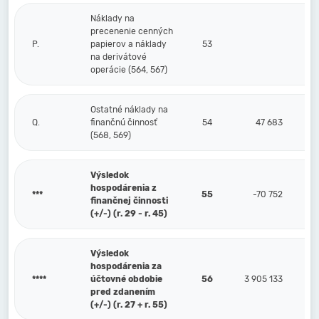
Náklady na
precenenie cenných
P.
papierov a náklady
53
na derivátové
operácie (564, 567)
Ostatné náklady na
Q.
finančnú činnosť
54
47 683
(568, 569)
Výsledok
hospodárenia z
***
55
-70 752
finančnej činnosti
(+/-) (r. 29 - r. 45)
Výsledok
hospodárenia za
****
účtovné obdobie
56
3 905 133
pred zdanením
(+/-) (r. 27 + r. 55)