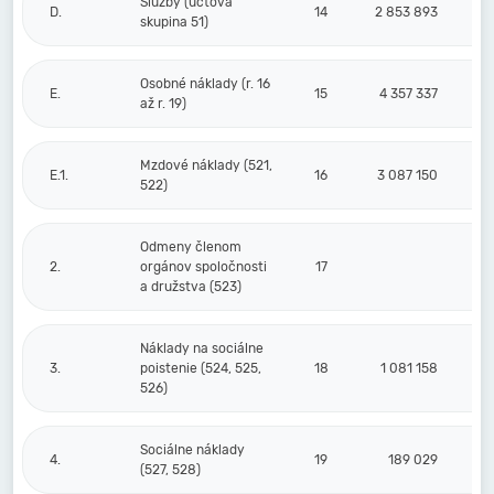
Služby (účtová
D.
14
2 853 893
skupina 51)
Osobné náklady (r. 16
E.
15
4 357 337
až r. 19)
Mzdové náklady (521,
E.1.
16
3 087 150
522)
Odmeny členom
2.
orgánov spoločnosti
17
a družstva (523)
Náklady na sociálne
3.
poistenie (524, 525,
18
1 081 158
526)
Sociálne náklady
4.
19
189 029
(527, 528)