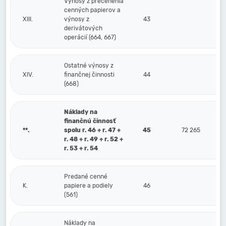
Výnosy z precenenia
cenných papierov a
XIII.
výnosy z
43
derivátových
operácií (664, 667)
Ostatné výnosy z
XIV.
finančnej činnosti
44
(668)
Náklady na
finančnú činnosť
**.
spolu r. 46 + r. 47 +
45
72 265
r. 48 + r. 49 + r. 52 +
r. 53 + r. 54
Predané cenné
K.
papiere a podiely
46
(561)
Náklady na