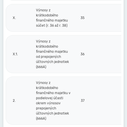
Výnosy z
krátkodobého
X.
35
finančného majetku
súčet (r. 36 až r. 38)
Výnosy z
krátkodobého
finančného majetku
X.1.
36
od prepojených
účtovných jednotiek
(666A)
Výnosy z
krátkodobého
finančného majetku v
podielovej účasti
2.
37
okrem výnosov
prepojených
účtovných jednotiek
(666A)