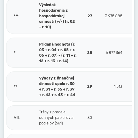
Výsledok
hospodárenia z
***
hospodárskej
27
3 975 885
činnosti (+/-) (r. 02
- r. 10)
Pridaná hodnota (r.
03 + r. 04 + r. 05 + r.
*
28
6 877 364
06 + r. 07) - (r. 11 + r.
12 + r. 13 + r. 14)
Výnosy z finančnej
činnosti spolu r. 30
**
29
1 513
+ r. 31 + r. 35 + r. 39
+ r. 42 + r. 43 + r. 44
Tržby z predaja
VIII.
cenných papierov a
30
podielov (661)