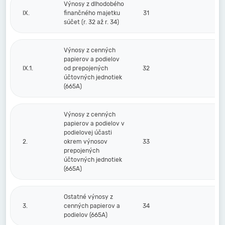
Výnosy z dlhodobého
IX.
finančného majetku
31
súčet (r. 32 až r. 34)
Výnosy z cenných
papierov a podielov
IX.1.
od prepojených
32
účtovných jednotiek
(665A)
Výnosy z cenných
papierov a podielov v
podielovej účasti
2.
okrem výnosov
33
prepojených
účtovných jednotiek
(665A)
Ostatné výnosy z
3.
cenných papierov a
34
podielov (665A)