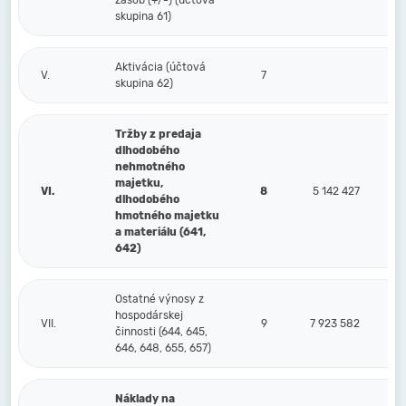
zásob (+/-) (účtová
skupina 61)
Aktivácia (účtová
V.
7
skupina 62)
Tržby z predaja
dlhodobého
nehmotného
majetku,
VI.
8
5 142 427
dlhodobého
hmotného majetku
a materiálu (641,
642)
Ostatné výnosy z
hospodárskej
VII.
9
7 923 582
činnosti (644, 645,
646, 648, 655, 657)
Náklady na