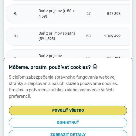
Daň z príjmov (r. 58 +
R.
57
847 393
r. 59)
Daň z príjmov splatná
R.1.
58
1 069 499
(591, 595)
Daň z príjmov
2.
59
-222 106
odložená (+/-) (592)
🍪
Môžeme, prosím, používať cookies?
S cieľom zabezpečenia správneho fungovania webovej
Prevod podielov na
stránky a zlepšovania našich služieb používame cookies.
výsledku
S.
hospodárenia
60
Prosíme o potvrdenie súhlasu alebo nastavenie Vašich
spoločníkom (+/-
preferencií.
596)
POVOLIŤ VŠETKO
Výsledok
hospodárenia za
ODMIETNUŤ
****
účtovné obdobie po
61
3 057 740
zdanení (+/-) (r. 56
ZOBRAZIŤ DETAILY