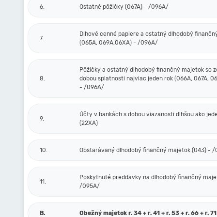
6.
Ostatné pôžičky (067A) - /096A/
Dlhové cenné papiere a ostatný dlhodobý finančn
7.
(065A, 069A,06XA) - /096A/
Pôžičky a ostatný dlhodobý finančný majetok so 
8.
dobou splatnosti najviac jeden rok (066A, 067A, 0
- /096A/
Účty v bankách s dobou viazanosti dlhšou ako jed
9.
(22XA)
10.
Obstarávaný dlhodobý finančný majetok (043) - 
Poskytnuté preddavky na dlhodobý finančný majet
11.
/095A/
B.
Obežný majetok r. 34 + r. 41 + r. 53 + r. 66 + r. 71