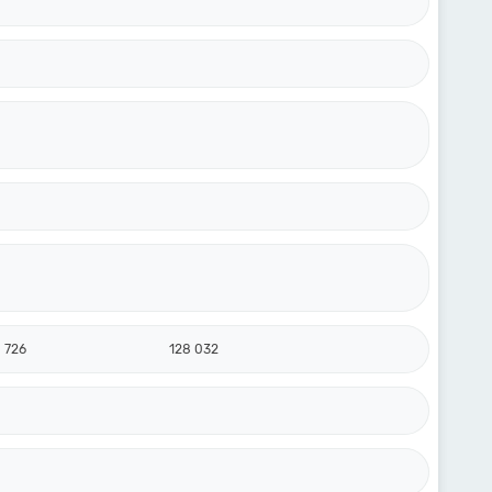
726
128 032