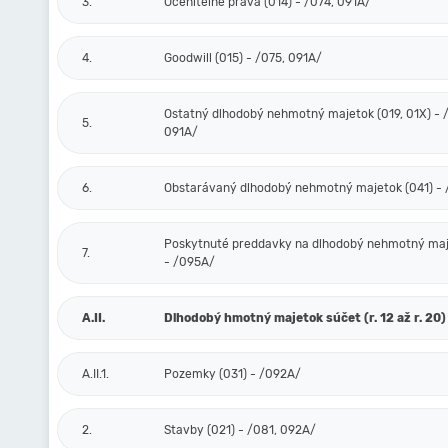
3.
Oceniteľné práva (014) - /074, 091A/
4.
Goodwill (015) - /075, 091A/
Ostatný dlhodobý nehmotný majetok (019, 01X) - /
5.
091A/
6.
Obstarávaný dlhodobý nehmotný majetok (041) -
Poskytnuté preddavky na dlhodobý nehmotný maj
7.
- /095A/
A.II.
Dlhodobý hmotný majetok súčet (r. 12 až r. 20)
A.II.1.
Pozemky (031) - /092A/
2.
Stavby (021) - /081, 092A/