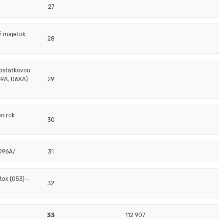
27
ý majetok
28
zostatkovou
69A, 06XA)
29
en rok
30
/096A/
31
ok (053) -
32
33
112 907