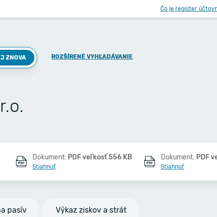
Čo je register účtov
ROZŠÍRENÉ VYHĽADÁVANIE
J ZNOVA
r.o.
Dokument:
PDF veľkosť 556 KB
Dokument:
PDF v
Stiahnuť
Stiahnuť
na pasív
Výkaz ziskov a strát