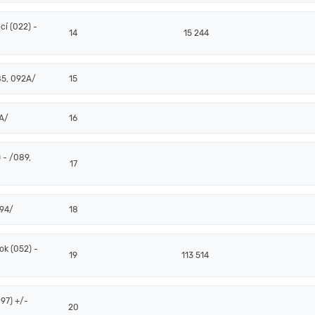
í (022) -
14
15 244
85, 092A/
15
2A/
16
 - /089,
17
094/
18
k (052) -
19
113 514
97) +/-
20