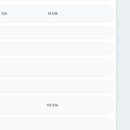
726
14 518
113 514