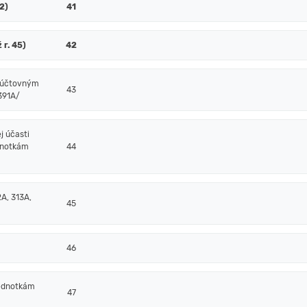
52)
41
 r. 45)
42
m účtovným
43
/391A/
j účasti
dnotkám
44
A, 313A,
45
46
jednotkám
47