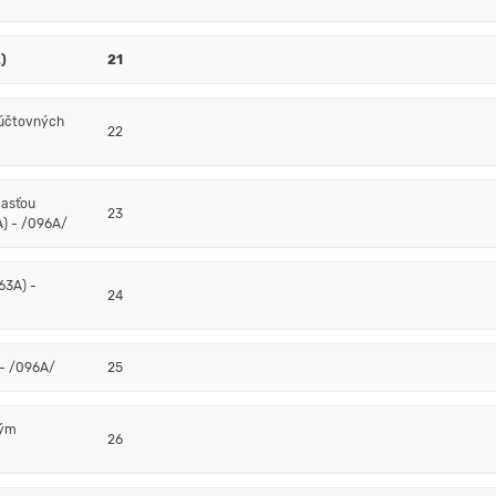
)
21
 účtovných
22
časťou
23
) - /096A/
63A) -
24
- /096A/
25
ným
26