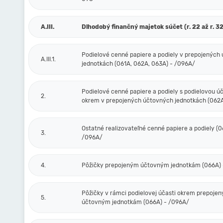
A.III.
Dlhodobý finančný majetok súčet (r. 22 až r. 32
Podielové cenné papiere a podiely v prepojených
A.III.1.
jednotkách (061A, 062A, 063A) - /096A/
Podielové cenné papiere a podiely s podielovou ú
2.
okrem v prepojených účtovných jednotkách (062A
Ostatné realizovateľné cenné papiere a podiely (0
3.
/096A/
4.
Pôžičky prepojeným účtovným jednotkám (066A) 
Pôžičky v rámci podielovej účasti okrem prepoje
5.
účtovným jednotkám (066A) - /096A/