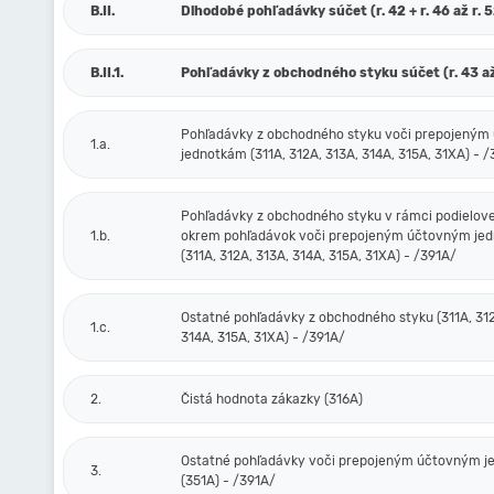
B.II.
Dlhodobé pohľadávky súčet (r. 42 + r. 46 až r. 
B.II.1.
Pohľadávky z obchodného styku súčet (r. 43 až
Pohľadávky z obchodného styku voči prepojený
1.a.
jednotkám (311A, 312A, 313A, 314A, 315A, 31XA) - 
Pohľadávky z obchodného styku v rámci podielove
1.b.
okrem pohľadávok voči prepojeným účtovným je
(311A, 312A, 313A, 314A, 315A, 31XA) - /391A/
Ostatné pohľadávky z obchodného styku (311A, 312
1.c.
314A, 315A, 31XA) - /391A/
2.
Čistá hodnota zákazky (316A)
Ostatné pohľadávky voči prepojeným účtovným 
3.
(351A) - /391A/