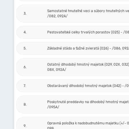
Samostatné hnuteľné veci a súbory hnuteľných vec
3.
/082, 092A/
4.
Pestovateľské celky trvalých porastov (025) - /0
5.
Základné stádo a ťažné zvieratá (026) - /086, 09
Ostatný dlhodobý hmotný majetok (029, 02X, 032)
6.
08X, 092A/
7.
Obstarávaný dlhodobý hmotný majetok (042) - /
Poskytnuté preddavky na dlhodobý hmotný majeto
8.
/095A/
Opravná položka k nadobudnutému majetku (+/- 0
9.
098