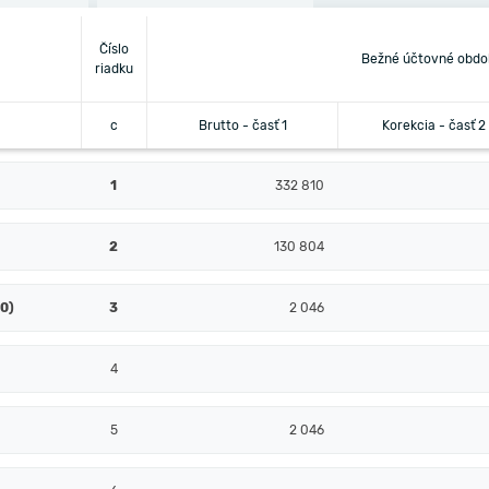
Číslo
Bežné účtovné obdo
riadku
c
Brutto - časť 1
Korekcia - časť 2
1
332 810
2
130 804
10)
3
2 046
4
5
2 046