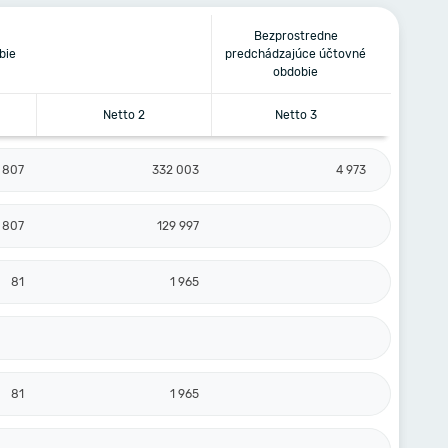
Bezprostredne
bie
predchádzajúce účtovné
obdobie
Netto 2
Netto 3
807
332 003
4 973
807
129 997
81
1 965
81
1 965