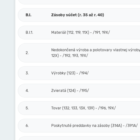
B.I.
Zásoby súčet (r. 35 až r. 40)
B.I.1.
Materiál (112, 119, 11X) - /191, 19X/
Nedokončená výroba a polotovary vlastnej výroby 
2.
12X) - /192, 193, 19X/
3.
Výrobky (123) - /194/
4.
Zvieratá (124) - /195/
5.
Tovar (132, 133, 13X, 139) - /196, 19X/
6.
Poskytnuté preddavky na zásoby (314A) - /391A/