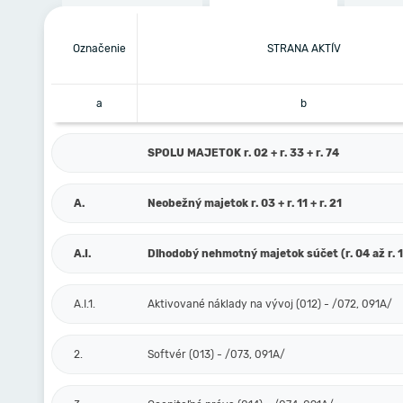
Označenie
STRANA AKTÍV
a
b
SPOLU MAJETOK r. 02 + r. 33 + r. 74
A.
Neobežný majetok r. 03 + r. 11 + r. 21
A.I.
Dlhodobý nehmotný majetok súčet (r. 04 až r. 
A.I.1.
Aktivované náklady na vývoj (012) - /072, 091A/
2.
Softvér (013) - /073, 091A/