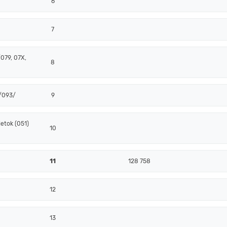
6
7
079, 07X,
8
 /093/
9
etok (051)
10
11
128 758
12
13