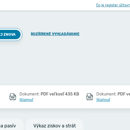
Čo je register účtov
ROZŠÍRENÉ VYHĽADÁVANIE
J ZNOVA
Dokument:
PDF veľkosť 435 KB
Dokument:
PDF v
Stiahnuť
Stiahnuť
na pasív
Výkaz ziskov a strát