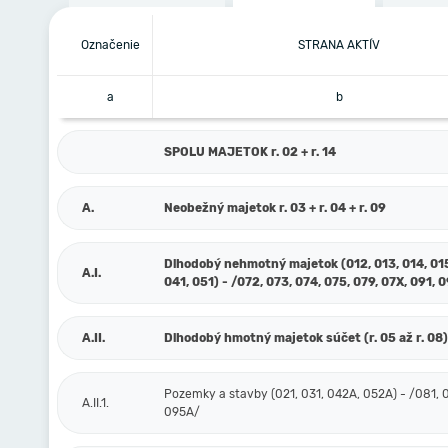
Označenie
STRANA AKTÍV
a
b
SPOLU MAJETOK r. 02 + r. 14
A.
Neobežný majetok r. 03 + r. 04 + r. 09
Dlhodobý nehmotný majetok (012, 013, 014, 015
A.I.
041, 051) - /072, 073, 074, 075, 079, 07X, 091, 
A.II.
Dlhodobý hmotný majetok súčet (r. 05 až r. 08)
Pozemky a stavby (021, 031, 042A, 052A) - /081, 
A.II.1.
095A/