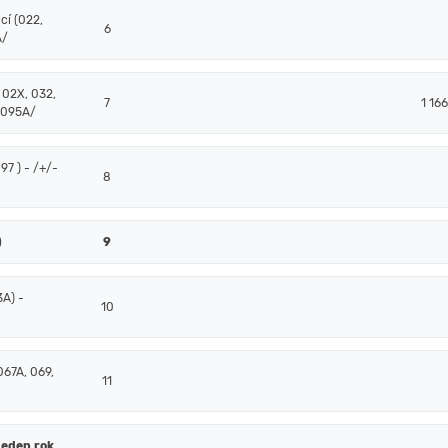
cí (022,
6
A/
 02X, 032,
7
1 16
 095A/
7 ) - /+/-
8
)
9
3A) -
10
067A, 069,
11
jeden rok