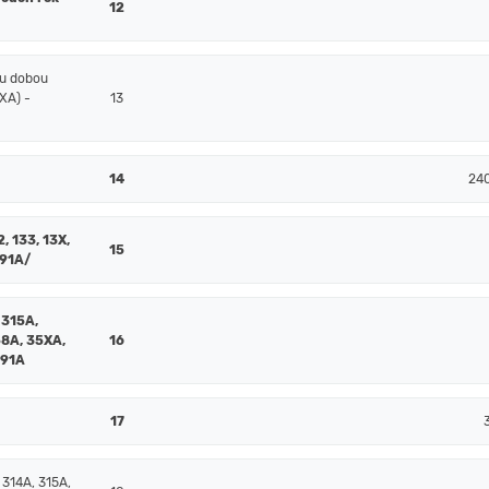
12
ou dobou
XA) -
13
14
24
2, 133, 13X,
15
391A/
 315A,
58A, 35XA,
16
391A
17
 314A, 315A,