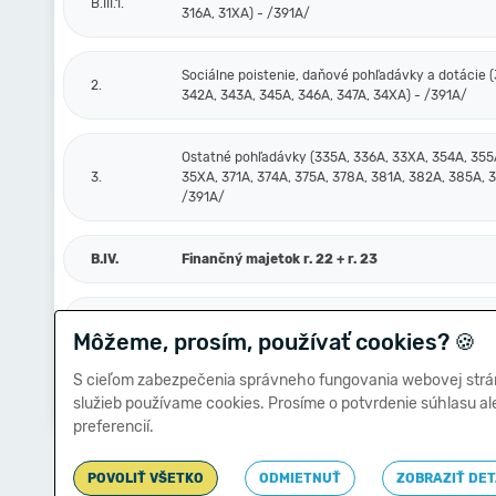
B.III.1.
316A, 31XA) - /391A/
Sociálne poistenie, daňové pohľadávky a dotácie (
2.
342A, 343A, 345A, 346A, 347A, 34XA) - /391A/
Ostatné pohľadávky (335A, 336A, 33XA, 354A, 355
3.
35XA, 371A, 374A, 375A, 378A, 381A, 382A, 385A, 
/391A/
B.IV.
Finančný majetok r. 22 + r. 23
B.IV.1.
Peniaze a účty v bankách (211, 213, 21X, 221A, 22X
Môžeme, prosím, používať cookies?
🍪
S cieľom zabezpečenia správneho fungovania webovej strá
Ostatné finančné účty (251, 252, 253, 256, 257, 25X
2.
služieb používame cookies. Prosíme o potvrdenie súhlasu a
- /291, 29X/
preferencií.
POVOLIŤ VŠETKO
ODMIETNUŤ
ZOBRAZIŤ DET