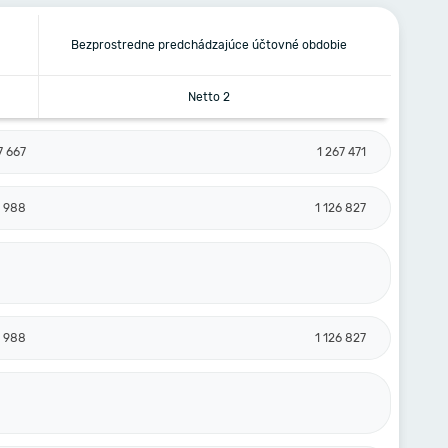
Bezprostredne predchádzajúce účtovné obdobie
Netto 2
7 667
1 267 471
6 988
1 126 827
6 988
1 126 827