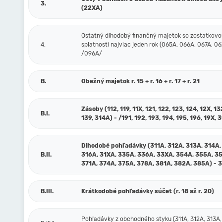
3.
(22XA)
Ostatný dlhodobý finančný majetok so zostatkov
4.
splatnosti najviac jeden rok (065A, 066A, 067A, 06
/096A/
B.
Obežný majetok r. 15 + r. 16 + r. 17 + r. 21
Zásoby (112, 119, 11X, 121, 122, 123, 124, 12X, 13
B.I.
139, 314A) - /191, 192, 193, 194, 195, 196, 19X, 
Dlhodobé pohľadávky (311A, 312A, 313A, 314A,
B.II.
316A, 31XA, 335A, 336A, 33XA, 354A, 355A, 3
371A, 374A, 375A, 378A, 381A, 382A, 385A) - 
B.III.
Krátkodobé pohľadávky súčet (r. 18 až r. 20)
Pohľadávky z obchodného styku (311A, 312A, 313A,