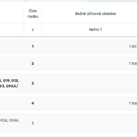
Číslo
Bežné účtovné obdobie
riadku
c
Netto 1
1
1 40
2
1 16
, 019, 01X,
3
093, 095A/
4
1 16
092A, 094A,
5