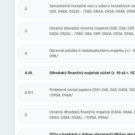
Samostatné hnuteľné veci a súbory hnuteľných ve
2.
02X, 042A, 052A) - /082, 08XA, 092A, 094A, 095
Ostatný dlhodobý hmotný majetok (025, 026, 029,
3.
042A, 052A) - /085, 086, 089, 08XA, 092A, 094A,
Opravná položka k nadobudnutému majetku (+/- 09
4.
098/
A.III.
Dlhodobý finančný majetok súčet (r. 10 až r. 13
Podielové cenné papiere (061, 062, 063, 043A, 05
A.III.1.
/095A, 096A/
Ostatný dlhodobý finančný majetok (065A, 066A, 
2.
06XA, 043A, 053A) - /095A, 096A/
Účty v bankách s dobou viazanosti dlhšou ako 