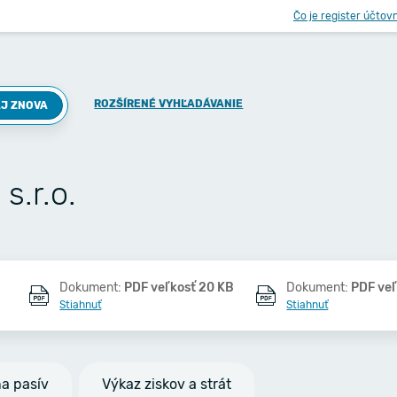
Čo je register účtov
ROZŠÍRENÉ VYHĽADÁVANIE
J ZNOVA
.r.o.
Dokument:
PDF veľkosť 20 KB
Dokument:
PDF veľ
Stiahnuť
Stiahnuť
na pasív
Výkaz ziskov a strát