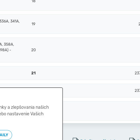
18
336A, 341A,
19
A, 358A,
398A) -
20
21
23
A, +/- 261)
22
23
nky a zlepšovania našich
, 259, 314A)
23
lebo nastavenie Vašich
AILY