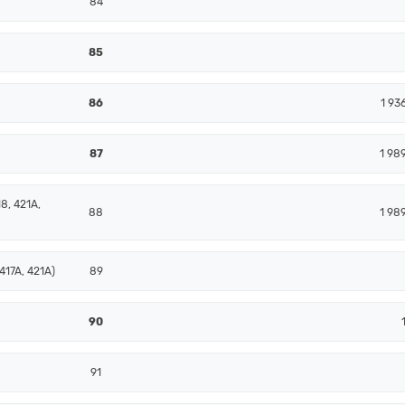
84
85
86
1 93
87
1 98
8, 421A,
88
1 98
417A, 421A)
89
90
91