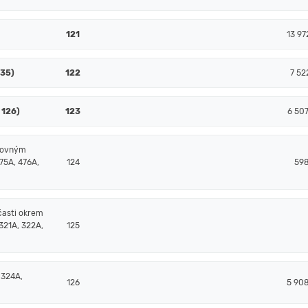
121
13 97
135)
122
7 52
 126)
123
6 50
čtovným
75A, 476A,
124
598
časti okrem
321A, 322A,
125
 324A,
126
5 90