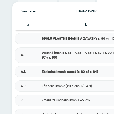
Označenie
STRANA PASÍV
a
b
SPOLU VLASTNÉ IMANIE A ZÁVÄZKY r. 80 + r. 101
Vlastné imanie r. 81 + r. 85 + r. 86 + r. 87 + r. 90 +
A.
97 + r. 100
A.I.
Základné imanie súčet (r. 82 až r. 84)
A.I.1.
Základné imanie (411 alebo +/- 491)
2.
Zmena základného imania +/- 419