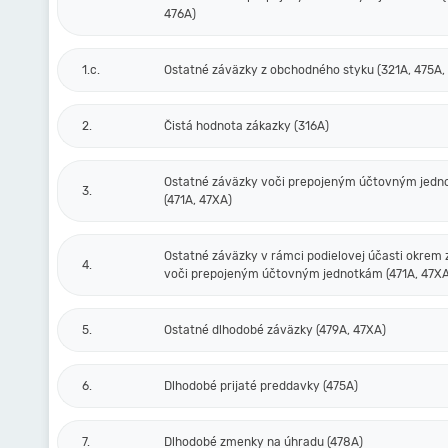
476A)
1.c.
Ostatné záväzky z obchodného styku (321A, 475A,
2.
Čistá hodnota zákazky (316A)
Ostatné záväzky voči prepojeným účtovným jed
3.
(471A, 47XA)
Ostatné záväzky v rámci podielovej účasti okrem
4.
voči prepojeným účtovným jednotkám (471A, 47XA
5.
Ostatné dlhodobé záväzky (479A, 47XA)
6.
Dlhodobé prijaté preddavky (475A)
7.
Dlhodobé zmenky na úhradu (478A)