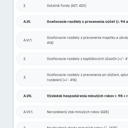
2.
Ostatné fondy (427, 42X)
A.VI.
Oceňovacie rozdiely z precenenia súčet (r. 94 a
Oceňovacie rozdiely z precenenia majetku a závä
A.VI.1.
414)
2.
Oceňovacie rozdiely z kapitálových účastín (+/- 4
Oceňovacie rozdiely z precenenia pri zlúčení, sply
3.
rozdelení (+/- 416)
A.VII.
Výsledok hospodárenia minulých rokov r. 98 + r
A.VII.1.
Nerozdelený zisk minulých rokov (428)