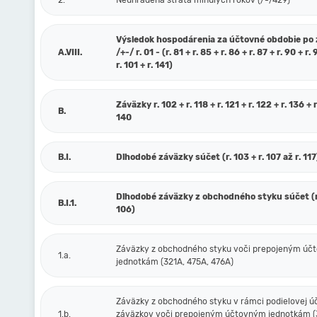
2.
Neuhradená strata minulých rokov (/-/429)
Výsledok hospodárenia za účtovné obdobie po
A.VIII.
/+-/ r. 01 - (r. 81 + r. 85 + r. 86 + r. 87 + r. 90 + r. 
r. 101 + r. 141)
Záväzky r. 102 + r. 118 + r. 121 + r. 122 + r. 136 + r
B.
140
B.I.
Dlhodobé záväzky súčet (r. 103 + r. 107 až r. 117
Dlhodobé záväzky z obchodného styku súčet (r.
B.I.1.
106)
Záväzky z obchodného styku voči prepojeným ú
1.a.
jednotkám (321A, 475A, 476A)
Záväzky z obchodného styku v rámci podielovej ú
1.b.
záväzkov voči prepojeným účtovným jednotkám (