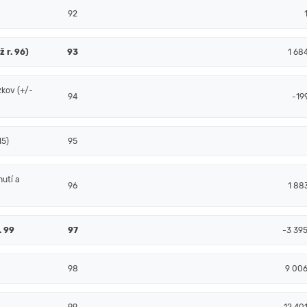
92
ž r. 96)
93
1 68
zkov (+/-
94
-19
15)
95
nutí a
96
1 88
. 99
97
-3 39
98
9 00