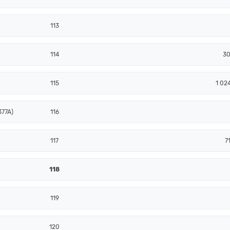
113
114
30
115
1 02
377A)
116
117
7
118
119
120