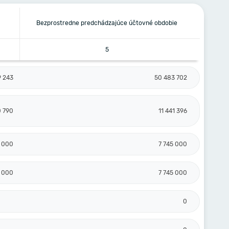
Bezprostredne predchádzajúce účtovné obdobie
5
9 243
50 483 702
0 790
11 441 396
5 000
7 745 000
5 000
7 745 000
0