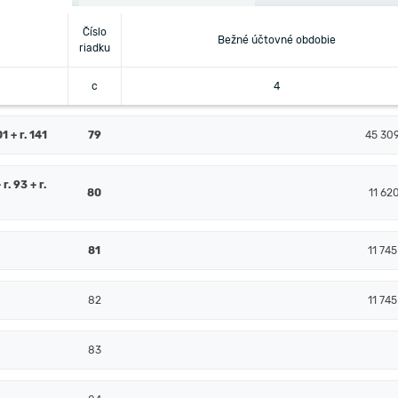
Číslo
Bežné účtovné obdobie
riadku
c
4
 + r. 141
79
45 30
 r. 93 + r.
80
11 62
81
11 74
82
11 74
83