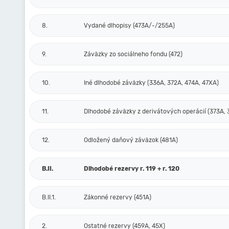
8.
Vydané dlhopisy (473A/-/255A)
9.
Záväzky zo sociálneho fondu (472)
10.
Iné dlhodobé záväzky (336A, 372A, 474A, 47XA)
11.
Dlhodobé záväzky z derivátových operácií (373A, 
12.
Odložený daňový záväzok (481A)
B.II.
Dlhodobé rezervy r. 119 + r. 120
B.II.1.
Zákonné rezervy (451A)
2.
Ostatné rezervy (459A, 45X)