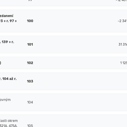
99
-12 40
 zdanení
93 + r. 97 +
100
-2 34
. 139 + r.
101
31 31
)
102
1 12
 104 až r.
103
čtovným
104
časti okrem
321A, 475A,
105