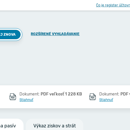
Čo je register účtov
ROZŠÍRENÉ VYHĽADÁVANIE
J ZNOVA
Dokument:
PDF veľkosť 1 228 KB
Dokument:
PDF 
Stiahnuť
Stiahnuť
na pasív
Výkaz ziskov a strát