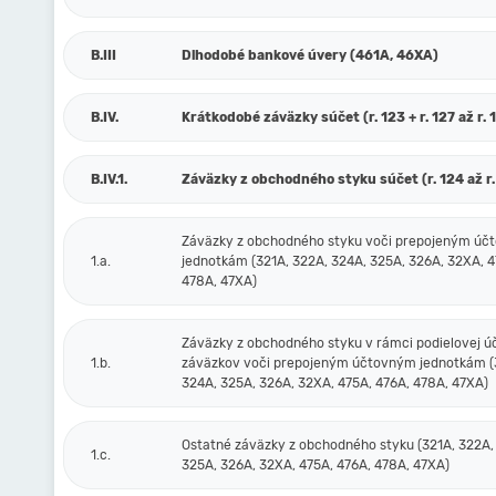
B.III
Dlhodobé bankové úvery (461A, 46XA)
B.IV.
Krátkodobé záväzky súčet (r. 123 + r. 127 až r. 
B.IV.1.
Záväzky z obchodného styku súčet (r. 124 až r.
Záväzky z obchodného styku voči prepojeným ú
1.a.
jednotkám (321A, 322A, 324A, 325A, 326A, 32XA, 4
478A, 47XA)
Záväzky z obchodného styku v rámci podielovej ú
1.b.
záväzkov voči prepojeným účtovným jednotkám (
324A, 325A, 326A, 32XA, 475A, 476A, 478A, 47XA)
Ostatné záväzky z obchodného styku (321A, 322A,
1.c.
325A, 326A, 32XA, 475A, 476A, 478A, 47XA)