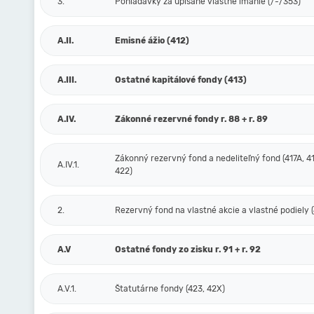
3.
Pohľadávky za upísané vlastné imanie (/-/353)
A.II.
Emisné ážio (412)
A.III.
Ostatné kapitálové fondy (413)
A.IV.
Zákonné rezervné fondy r. 88 + r. 89
Zákonný rezervný fond a nedeliteľný fond (417A, 41
A.IV.1.
422)
2.
Rezervný fond na vlastné akcie a vlastné podiely (
A.V
Ostatné fondy zo zisku r. 91 + r. 92
A.V.1.
Štatutárne fondy (423, 42X)