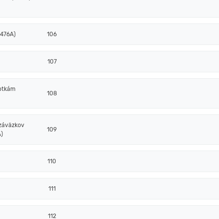
 476A)
106
107
notkám
108
 záväzkov
109
)
110
111
112