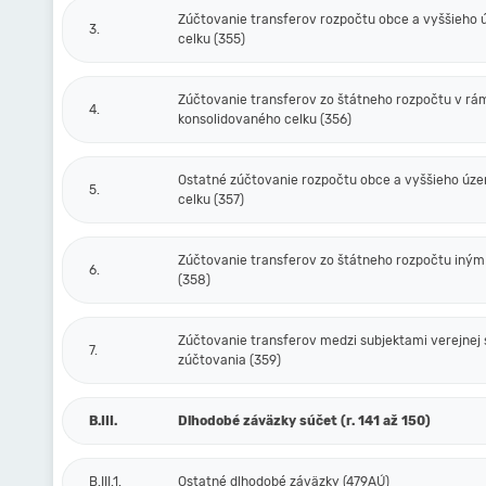
Zúčtovanie transferov rozpočtu obce a vyššieho
3.
celku (355)
Zúčtovanie transferov zo štátneho rozpočtu v rá
4.
konsolidovaného celku (356)
Ostatné zúčtovanie rozpočtu obce a vyššieho úz
5.
celku (357)
Zúčtovanie transferov zo štátneho rozpočtu iný
6.
(358)
Zúčtovanie transferov medzi subjektami verejnej 
7.
zúčtovania (359)
B.III.
Dlhodobé záväzky súčet (r. 141 až 150)
B.III.1.
Ostatné dlhodobé záväzky (479AÚ)