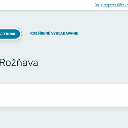
Čo je register účtov
ROZŠÍRENÉ VYHĽADÁVANIE
J ZNOVA
 Rožňava