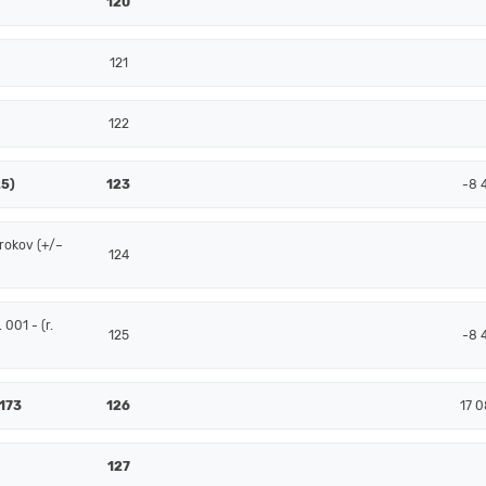
120
121
122
25)
123
-8 
rokov (+/–
124
001 - (r.
125
-8 
 173
126
17 0
127