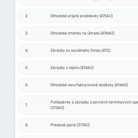
2.
Dlhodobé prijaté preddavky (475AÚ)
3.
Dlhodobé zmenky na úhradu (478AÚ)
4.
Záväzky zo sociálneho fondu (472)
5.
Záväzky z nájmu (474AÚ)
6.
Dlhodobé nevyfakturované dodávky (476AÚ)
Pohľadávky a záväzky z pevných termínových ope
7.
(373AÚ)
8.
Predané opcie (377AÚ)