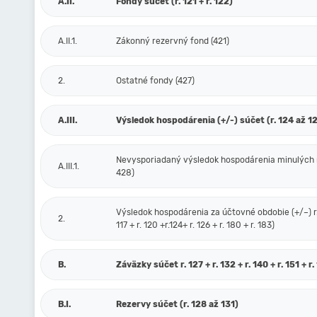
A.II.
Fondy súčet (r. 121 + r. 122)
A.II.1.
Zákonný rezervný fond (421)
2.
Ostatné fondy (427)
A.III.
Výsledok hospodárenia (+/-) súčet (r. 124 až 1
Nevysporiadaný výsledok hospodárenia minulých 
A.III.1.
428)
Výsledok hospodárenia za účtovné obdobie (+/–) r. 
2.
117 + r. 120 +r.124+ r. 126 + r. 180 + r. 183)
B.
Záväzky súčet r. 127 + r. 132 + r. 140 + r. 151 + r.
B.I.
Rezervy súčet (r. 128 až 131)