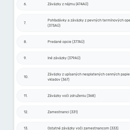
6.
Záväzky z nájmu (474AÚ)
Pohľadávky a záväzky z pevných termínových ope
7.
(373AÚ)
8.
Predané opcie (377AÚ)
9.
Iné záväzky (379AÚ)
Záväzky z upísaných nesplatených cenných papie
10.
vkladov (367)
11.
Záväzky voči združeniu (368)
12.
Zamestnanci (331)
13.
Ostatné záväzky voči zamestnancom (333)