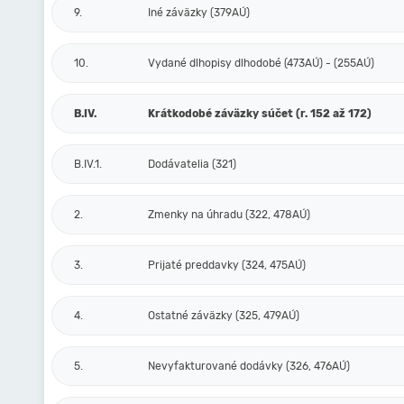
9.
Iné záväzky (379AÚ)
10.
Vydané dlhopisy dlhodobé (473AÚ) - (255AÚ)
B.IV.
Krátkodobé záväzky súčet (r. 152 až 172)
B.IV.1.
Dodávatelia (321)
2.
Zmenky na úhradu (322, 478AÚ)
3.
Prijaté preddavky (324, 475AÚ)
4.
Ostatné záväzky (325, 479AÚ)
5.
Nevyfakturované dodávky (326, 476AÚ)