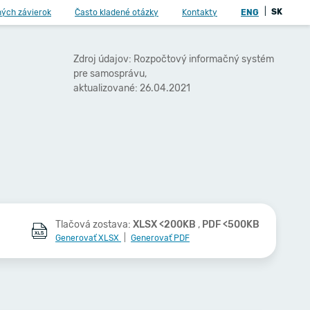
|
SK
ných závierok
Často kladené otázky
Kontakty
ENG
Zdroj údajov: Rozpočtový informačný systém
pre samosprávu,
aktualizované: 26.04.2021
Tlačová zostava:
XLSX <200KB
,
PDF <500KB
Generovať XLSX
|
Generovať PDF