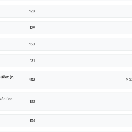
128
129
130
131
účet (r.
132
9 0
ácií do
133
134