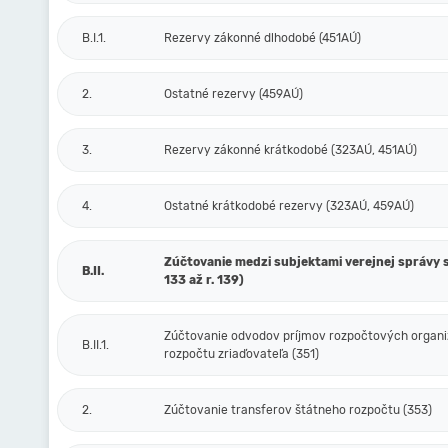
B.I.1.
Rezervy zákonné dlhodobé (451AÚ)
2.
Ostatné rezervy (459AÚ)
3.
Rezervy zákonné krátkodobé (323AÚ, 451AÚ)
4.
Ostatné krátkodobé rezervy (323AÚ, 459AÚ)
Zúčtovanie medzi subjektami verejnej správy s
B.II.
133 až r. 139)
Zúčtovanie odvodov príjmov rozpočtových organiz
B.II.1.
rozpočtu zriaďovateľa (351)
2.
Zúčtovanie transferov štátneho rozpočtu (353)