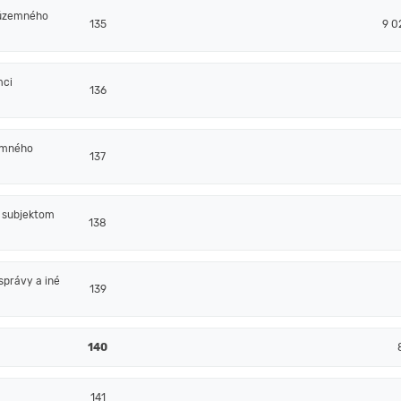
 územného
135
9 0
mci
136
emného
137
m subjektom
138
správy a iné
139
140
141