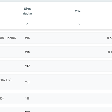
Číslo
2020
riadku
c
5
80 + r. 183
115
8 6
116
-8 
117
zkov (+/–
118
15)
119