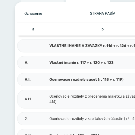
Označenie
STRANA PASÍV
a
b
VLASTNÉ IMANIE A ZÁVÄZKY r. 116 + r. 126 + r. 1
A.
Vlastné imanie r. 117 + r. 120 + r. 123
A.I.
Oceňovacie rozdiely súčet (r. 118 + r. 119)
Oceňovacie rozdiely z precenenia majetku a závä
A.I.1.
414)
2.
Oceňovacie rozdiely z kapitálových účastín (+/– 4