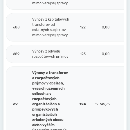
mimo verejnej správy
Výnosy z kapitálových
transferov od
688
122
0,00
ostatných subjektov
mimo verejnej správy
Výnosy z odvodu
689
123
0,00
rozpočtových príjmov
Výnosy z transferov
a rozpočtových
príjmov v obciach,
vyšších územných
celkoch a v
rozpočtových
69
organizáciách a
124
12 745,75
príspevkových
organizáciách
zriadených obcou
alebo vyšším