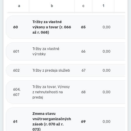
a
b
c
1
2
Tržby za vlastné
60
výkony a tovar (r. 066
65
0,00
až r. 068)
Tržby za vlastné
601
66
0,00
výrobky
602
Tržby z predaja služieb
67
0,00
Tržby za tovar, Výnosy
604,
z nehnuteľnosti na
68
0,00
607
predaj
Zmena stavu
vnútroorganizačných
61
69
0,00
zásob (r. 070 až r.
073)