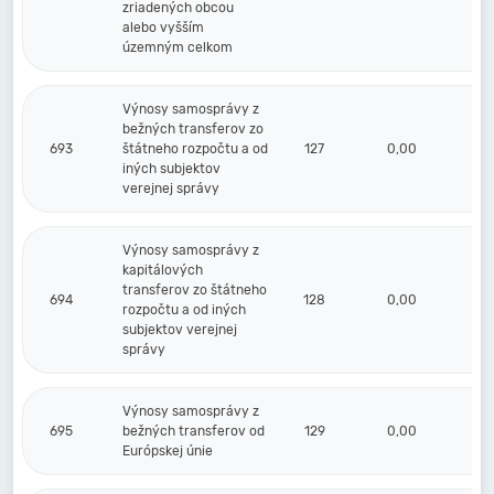
zriadených obcou
alebo vyšším
územným celkom
Výnosy samosprávy z
bežných transferov zo
693
štátneho rozpočtu a od
127
0,00
iných subjektov
verejnej správy
Výnosy samosprávy z
kapitálových
transferov zo štátneho
694
128
0,00
rozpočtu a od iných
subjektov verejnej
správy
Výnosy samosprávy z
695
bežných transferov od
129
0,00
Európskej únie