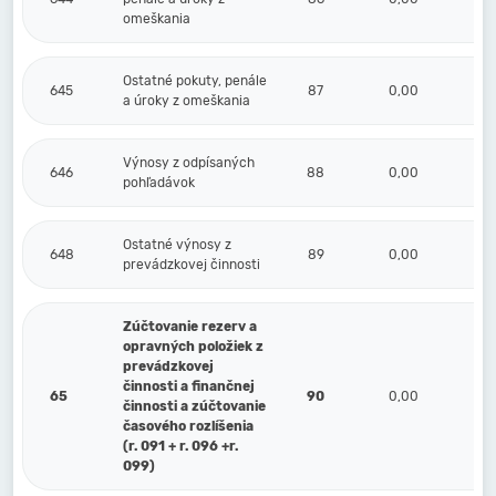
omeškania
Ostatné pokuty, penále
645
87
0,00
a úroky z omeškania
Výnosy z odpísaných
646
88
0,00
pohľadávok
Ostatné výnosy z
648
89
0,00
prevádzkovej činnosti
Zúčtovanie rezerv a
opravných položiek z
prevádzkovej
činnosti a finančnej
65
90
0,00
činnosti a zúčtovanie
časového rozlíšenia
(r. 091 + r. 096 +r.
099)