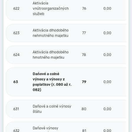
Aktivácia
622
vnútroorganizačných
76
0,00
služieb
Aktivácia dlhodobého
623
77
0,00
nehmotného majetku
Aktivácia dlhodobého
624
78
0,00
hmotného majetku
Daňové a colné
výnosy a výnosy z
63
79
0,00
poplatkov (r. 080 až r.
082)
Daňové a colné výnosy
631
80
0,00
štátu
Daňové výnosy
632
81
0,00