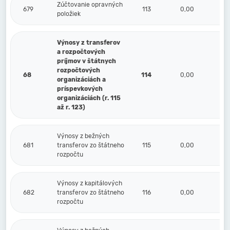
Zúčtovanie opravných
679
113
0,00
položiek
Výnosy z transferov
a rozpočtových
príjmov v štátnych
rozpočtových
68
114
0,00
organizáciách a
príspevkových
organizáciách (r. 115
až r. 123)
Výnosy z bežných
681
transferov zo štátneho
115
0,00
rozpočtu
Výnosy z kapitálových
682
transferov zo štátneho
116
0,00
rozpočtu