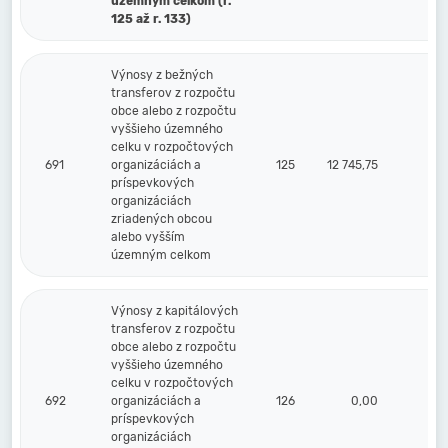
územným celkom (r.
125 až r. 133)
Výnosy z bežných
transferov z rozpočtu
obce alebo z rozpočtu
vyššieho územného
celku v rozpočtových
691
organizáciách a
125
12 745,75
príspevkových
organizáciách
zriadených obcou
alebo vyšším
územným celkom
Výnosy z kapitálových
transferov z rozpočtu
obce alebo z rozpočtu
vyššieho územného
celku v rozpočtových
692
organizáciách a
126
0,00
príspevkových
organizáciách