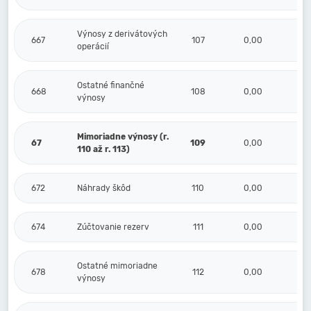
Výnosy z derivátových
667
107
0,00
operácií
Ostatné finančné
668
108
0,00
výnosy
Mimoriadne výnosy (r.
67
109
0,00
110 až r. 113)
672
Náhrady škôd
110
0,00
674
Zúčtovanie rezerv
111
0,00
Ostatné mimoriadne
678
112
0,00
výnosy