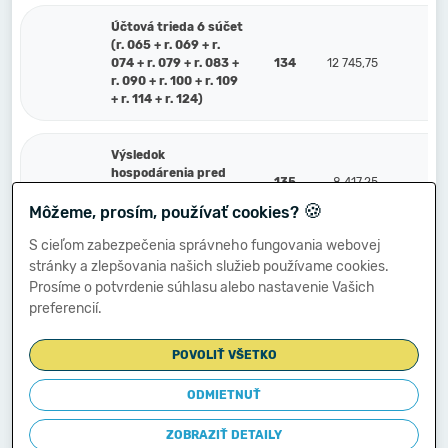
Účtová trieda 6 súčet
(r. 065 + r. 069 + r.
074 + r. 079 + r. 083 +
134
12 745,75
r. 090 + r. 100 + r. 109
+ r. 114 + r. 124)
Výsledok
hospodárenia pred
135
-8 417,25
zdanením (r. 134
🍪
mínus r. 064) (+/-)
Môžeme, prosím, používať cookies?
S cieľom zabezpečenia správneho fungovania webovej
stránky a zlepšovania našich služieb používame cookies.
591
Splatná daň z príjmov
136
0,00
Prosíme o potvrdenie súhlasu alebo nastavenie Vašich
preferencií.
Dodatočne platená daň
595
137
0,00
z príjmov
POVOLIŤ VŠETKO
Výsledok
ODMIETNUŤ
hospodárenia po
138
-8 417,25
zdanení r. 135 mínus
ZOBRAZIŤ DETAILY