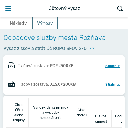
Účtovný výkaz
Náklady
Výnosy
Odpadové služby mesta Rožňava
Výkaz ziskov a strát Úč ROPO SFOV 2-01
Tlačová zostava:
PDF <500KB
Stiahnuť
Tlačová zostava:
XLSX <200KB
Stiahnuť
20
Číslo
Výnosy, daň z príjmov
účtu
Číslo
a výsledok
alebo
riadku
Hlavná
Podnika
hospodárenia
skupiny
činnosť
činn