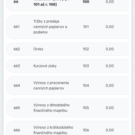
66
100
0,00
101 až r. 108)
Tržby z predaja
661
cenných papierov a
101
0,00
podielov
662
Úroky
102
0,00
663
Kurzové zisky
103
0,00
Výnosy z precenenia
664
104
0,00
cenných papierov
Výnosy z dlhodobého
665
105
0,00
finančného majetku
Výnosy z krátkodobého
666
106
0,00
finančného majetku