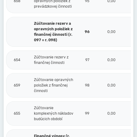
658
opravných položiek z
95
0,00
prevádzkovej činnosti
Zúčtovanie rezerv a
opravných položiek z
96
0,00
finančnej činnosti (r.
097 + r. 098)
Zúčtovanie rezerv z
654
97
0,00
finančnej činnosti
Zúčtovanie opravných
659
položiek z finančnej
98
0,00
činnosti
Zúčtovanie
655
komplexných nákladov
99
0,00
budúcich období
Finančné výnosy (r.