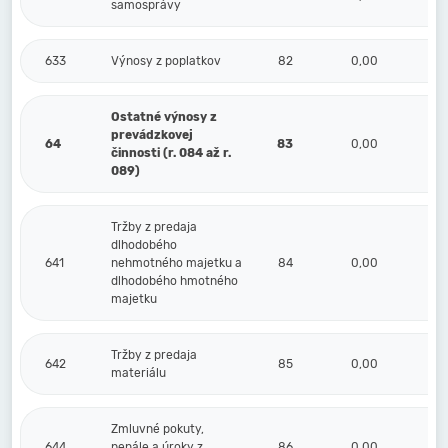
samosprávy
633
Výnosy z poplatkov
82
0,00
Ostatné výnosy z
prevádzkovej
64
83
0,00
činnosti (r. 084 až r.
089)
Tržby z predaja
dlhodobého
641
nehmotného majetku a
84
0,00
dlhodobého hmotného
majetku
Tržby z predaja
642
85
0,00
materiálu
Zmluvné pokuty,
644
penále a úroky z
86
0,00