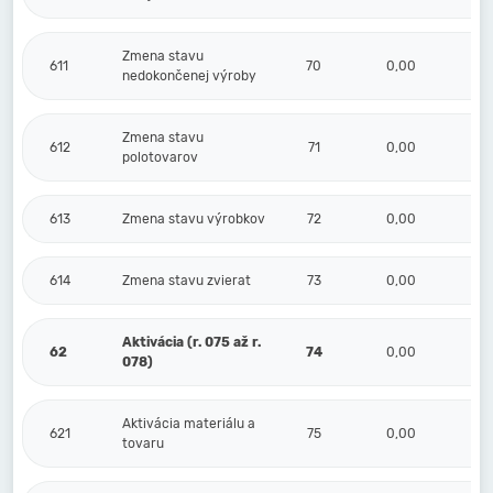
Zmena stavu
611
70
0,00
nedokončenej výroby
Zmena stavu
612
71
0,00
polotovarov
613
Zmena stavu výrobkov
72
0,00
614
Zmena stavu zvierat
73
0,00
Aktivácia (r. 075 až r.
62
74
0,00
078)
Aktivácia materiálu a
621
75
0,00
tovaru