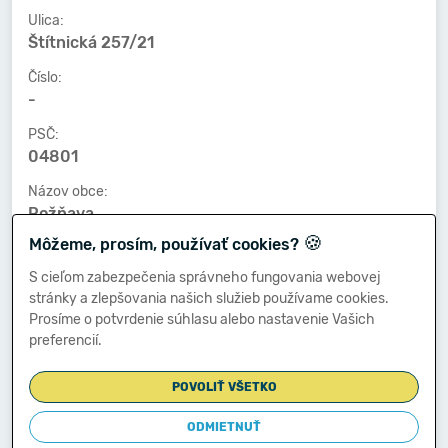
Ulica:
Štítnická 257/21
Číslo:
-
PSČ:
04801
Názov obce:
Rožňava
🍪
Môžeme, prosím, používať cookies?
Číslo telefónu:
-
S cieľom zabezpečenia správneho fungovania webovej
stránky a zlepšovania našich služieb používame cookies.
Číslo faxu:
Prosíme o potvrdenie súhlasu alebo nastavenie Vašich
-
preferencií.
E-mailová adresa:
-
POVOLIŤ VŠETKO
ODMIETNUŤ