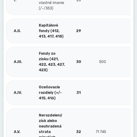
2.
28
vlastné imanie
(/-/353)
Kapitálové
A.II.
fondy (412,
29
413, 417, 418)
Fondy zo
zisku (421,
A.III.
30
500
5
422, 423, 427,
42X)
Oceňovacie
A.IV.
rozdiely (+/-
31
415, 416)
Nerozdelený
zisk alebo
neuhradená
A.V.
strata
32
71 745
71 