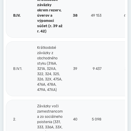
záväzky
okrem rezerv,
B.IV.
úverov a
38
49 153
63 
výpomoci
súčet (r. 39 až
r. 42)
Krátkodobé
záväzky z
obchodného
styku (316A,
B.IV.1.
321A, 32XA,
39
9 437
21 
322, 324, 325,
326, 32X, 475A,
476A, 478A,
479A, 47XA)
Záväzky voči
zamestnancom
a zo sociálneho
2.
40
5 098
3 
poistenia (331,
333, 336A, 33X,