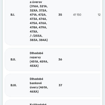
a úverov
(316A, 321A,
32XA, 372A,
B.I.
471A, 472A,
35
41 150
128 
473A, 474A,
475A, 476A,
478A, 479A,
47XA,
/-/255A,
383A, 384A)
Dlhodobé
rezervy
B.II.
36
(451A, 459A,
45XA)
Dlhodobé
bankové
B.III.
37
úvery (461A,
46XA)
Krátkodobé