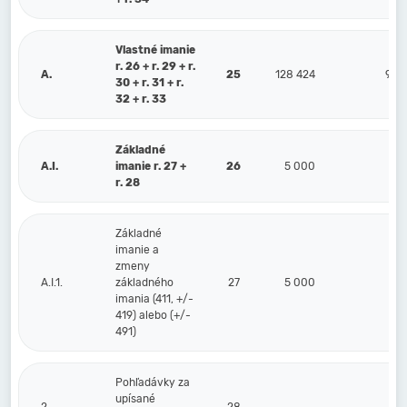
Vlastné imanie
r. 26 + r. 29 + r.
A.
25
128 424
98 
30 + r. 31 + r.
32 + r. 33
Základné
A.I.
imanie r. 27 +
26
5 000
5 
r. 28
Základné
imanie a
zmeny
A.I.1.
základného
27
5 000
5 
imania (411, +/-
419) alebo (+/-
491)
Pohľadávky za
upísané