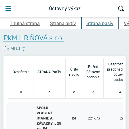
Účtovný výkaz
Titulná strana
Strana aktív
Strana pasív
Vý
PKM HRIŇOVÁ s.r.o.
Úč MUJ
Bezprostred
Bežné
Číslo
predchádzaj
Označenie
STRANA PASÍV
účtovné
riadku
účtovné
obdobie
obdobie
a
b
c
3
4
SPOLU
VLASTNÉ
IMANIE A
24
221 673
292 
ZÁVÄZKY r. 25
+ r. 34