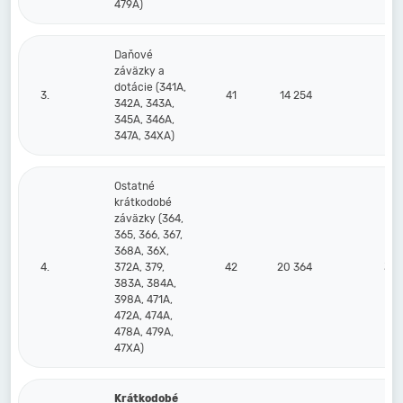
479A)
Daňové
záväzky a
dotácie (341A,
3.
41
14 254
4 
342A, 343A,
345A, 346A,
347A, 34XA)
Ostatné
krátkodobé
záväzky (364,
365, 366, 367,
368A, 36X,
4.
372A, 379,
42
20 364
34 
383A, 384A,
398A, 471A,
472A, 474A,
478A, 479A,
47XA)
Krátkodobé