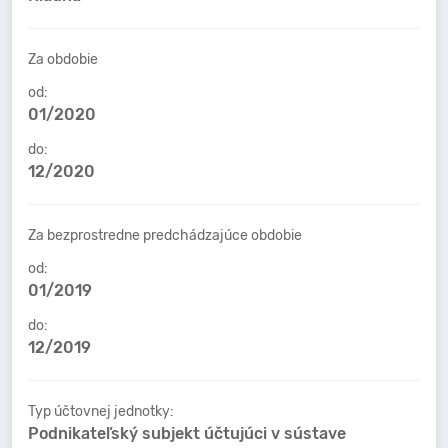
Za obdobie
od:
01/2020
do:
12/2020
Za bezprostredne predchádzajúce obdobie
od:
01/2019
do:
12/2019
Typ účtovnej jednotky:
Podnikateľský subjekt účtujúci v sústave