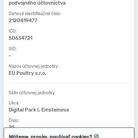
podvojného účtovníctva
Daňové identifikačné číslo:
2120419477
IČO:
50634721
SID:
-
Názov účtovnej jednotky:
EU Poultry s.r.o.
Sídlo účtovnej jednotky
Ulica:
Digital Park I, Einsteinova
Číslo:
21
🍪
Môžeme, prosím, používať cookies?