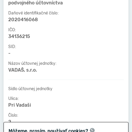
podvojného účtovníctva
Daňové identifikačné číslo:
2020416068
IČO:
34136215
SID:
-
Názov účtovnej jednotky:
VADAŠ, s.r.o.
Sídlo účtovnej jednotky
Ulica:
Pri Vadaši
Číslo:
2
🍪
Môžeme, prosím, používať cookies?