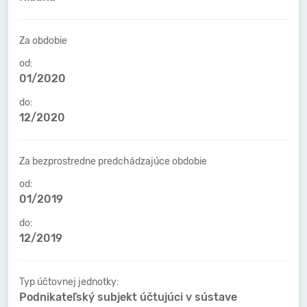
Za obdobie
od:
01/2020
do:
12/2020
Za bezprostredne predchádzajúce obdobie
od:
01/2019
do:
12/2019
Typ účtovnej jednotky:
Podnikateľský subjekt účtujúci v sústave