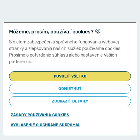
🍪
Môžeme, prosím, používať cookies?
S cieľom zabezpečenia správneho fungovania webovej
stránky a zlepšovania našich služieb používame cookies.
Prosíme o potvrdenie súhlasu alebo nastavenie Vašich
preferencií.
POVOLIŤ VŠETKO
ODMIETNUŤ
ZOBRAZIŤ DETAILY
ZÁSADY POUŽÍVANIA COOKIES
Copyright © 2011-2026
VYHLÁSENIE O OCHRANE SÚKROMIA
Ministerstvo financií Slovenskej republiky