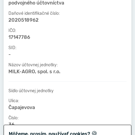
podvojného účtovníctva
Daňové identifikačné číslo:
2020518962
IČO:
17147786
SID:
-
Názov účtovnej jednotky:
MILK-AGRO, spol. s r.o.
Sídlo účtovnej jednotky
Ulica:
Čapajevova
Číslo:
36
🍪
Môžeme, prosím, používať cookies?