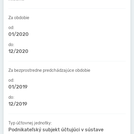
Za obdobie
od:
01/2020
do:
12/2020
Za bezprostredne predchádzajúce obdobie
od:
01/2019
do:
12/2019
Typ účtovnej jednotky:
Podnikateľský subjekt účtujúci v sústave