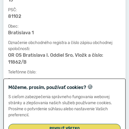
PSČ:
81102
Obec:
Bratislava 1
Označenie obchodného registra a číslo zápisu obchodnej
spoločnosti:
OR OS Bratislava I. Oddiel Sro, Vložk a číslo:
11862/B
Telefónne číslo:
-
🍪
Môžeme, prosím, používať cookies?
Faxové číslo:
-
S cieľom zabezpečenia správneho fungovania webovej
stránky a zlepšovania našich služieb používame cookies.
E-mailová adresa:
Prosíme o potvrdenie súhlasu alebo nastavenie Vašich
-
preferencií.
POVOLIŤ VŠETKO