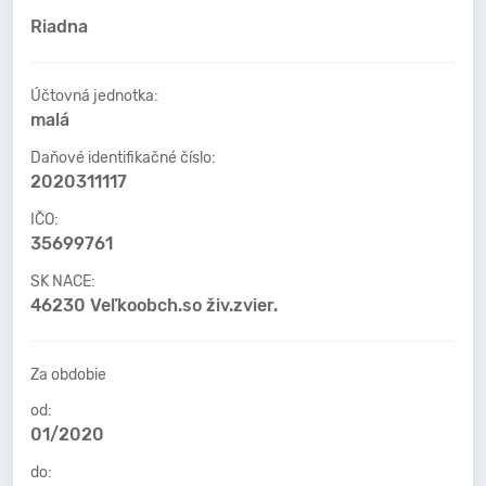
Riadna
Účtovná jednotka:
malá
Daňové identifikačné číslo:
2020311117
IČO:
35699761
SK NACE:
46230 Veľkoobch.so živ.zvier.
Za obdobie
od:
01/2020
do: