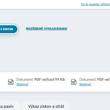
Čo je register účtov
ROZŠÍRENÉ VYHĽADÁVANIE
J ZNOVA
Dokument:
PDF veľkosť 99 KB
Dokument:
PDF veľ
Stiahnuť
Stiahnuť
na pasív
Výkaz ziskov a strát