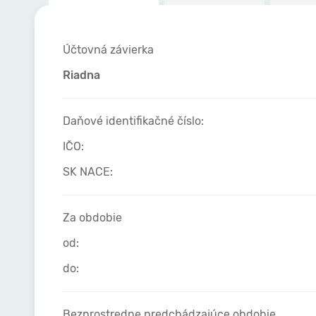
Účtovná závierka
Riadna
Daňové identifikačné číslo:
IČO:
SK NACE:
Za obdobie
od:
do:
Bezprostredne predchádzajúce obdobie