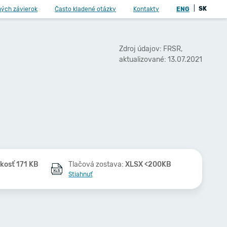
|
SK
ných závierok
Často kladené otázky
Kontakty
ENG
Zdroj údajov: FRSR,
aktualizované: 13.07.2021
kosť 171 KB
Tlačová zostava:
XLSX <200KB
Stiahnuť