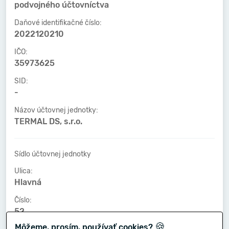
podvojného účtovníctva
Daňové identifikačné číslo:
2022120210
IČO:
35973625
SID:
-
Názov účtovnej jednotky:
TERMAL DS, s.r.o.
Sídlo účtovnej jednotky
Ulica:
Hlavná
Číslo:
52
🍪
Môžeme, prosím, používať cookies?