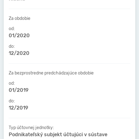
Za obdobie
od:
01/2020
do:
12/2020
Za bezprostredne predchádzajúce obdobie
od:
01/2019
do:
12/2019
Typ účtovnej jednotky:
Podnikateľský subjekt účtujúci v sústave