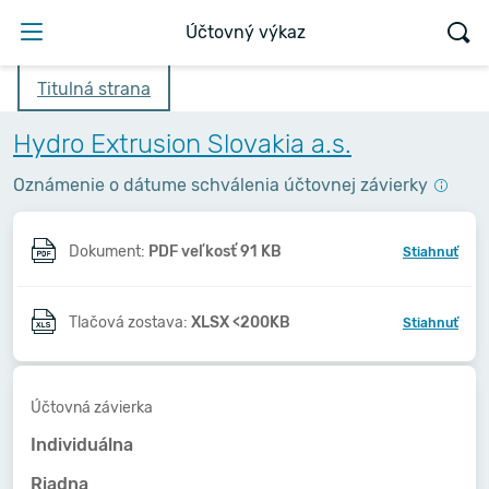
Účtovný výkaz
Titulná strana
Hydro Extrusion Slovakia a.s.
Oznámenie o dátume schválenia účtovnej závierky
Dokument:
PDF veľkosť 91 KB
Stiahnuť
Tlačová zostava:
XLSX <200KB
Stiahnuť
Účtovná závierka
Individuálna
Riadna