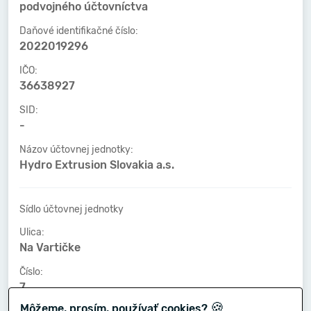
podvojného účtovníctva
Daňové identifikačné číslo:
2022019296
IČO:
36638927
SID:
-
Názov účtovnej jednotky:
Hydro Extrusion Slovakia a.s.
Sídlo účtovnej jednotky
Ulica:
Na Vartičke
Číslo:
7
🍪
Môžeme, prosím, používať cookies?