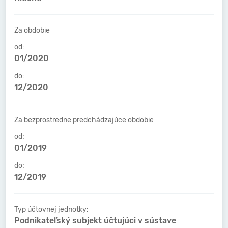
Za obdobie
od:
01/2020
do:
12/2020
Za bezprostredne predchádzajúce obdobie
od:
01/2019
do:
12/2019
Typ účtovnej jednotky:
Podnikateľský subjekt účtujúci v sústave